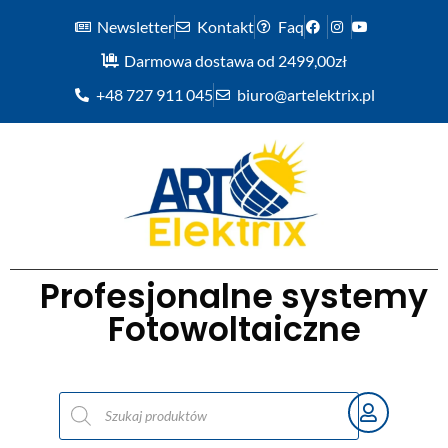
Newsletter
Kontakt
Faq
Darmowa dostawa od 2499,00zł
+48 727 911 045
biuro@artelektrix.pl
Profesjonalne systemy
Fotowoltaiczne