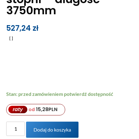
3750mm
527,24
zł
Stan: przed zamówieniem potwierdź dostępność
raty
15,28
PLN
od
Dodaj do koszyka