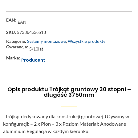
EAN:
EAN
SKU:
5733b4e3eb13
Kategorie:
Systemy montażowe
,
Wszystkie produkty
Gwarancja:
5/10lat
Marka:
Producent
Opis produktu Trójkąt gruntowy 30 stopni –
długość 3750mm
Trójkąt dedykowany dla konstrukcji gruntowej. Używany w
konfiguracji: – 2 x Pion – 3 x Poziom Materiał: Anodowane
aluminium Regulacja w każdym kierunku.