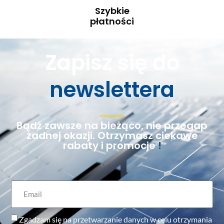
Szybkie
płatności
Zapisz się do
newslettera
Bądź zawsze na bieżąco, nie przegap
żadnej okazji. Otrzymasz ciekawe
rabaty i promocje
!
Zgadzam się na przetwarzanie danych w celu otrzymania