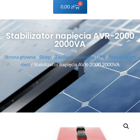
0
0,00
zł
Stabilizator napięcia AVR-2000
2000VA
Strona główna
/
Sklep
/
Zasilanie awaryjne UPS
/
Stabilizatory
sieci
/ Stabilizator napięcia AVR-2000 2000VA