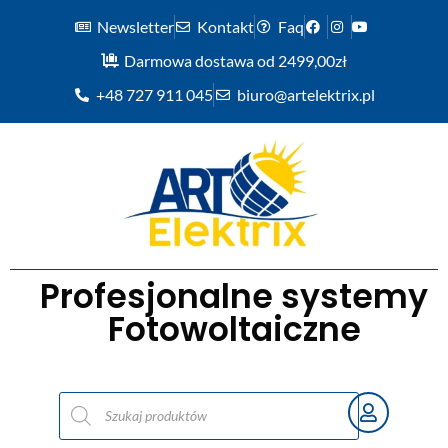
Newsletter
Kontakt
Faq
Darmowa dostawa od 2499,00zł
+48 727 911 045
biuro@artelektrix.pl
Profesjonalne systemy
Fotowoltaiczne