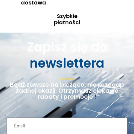
dostawa
Szybkie
płatności
Zapisz się do
newslettera
Bądź zawsze na bieżąco, nie przegap
żadnej okazji. Otrzymasz ciekawe
rabaty i promocje
!