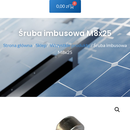
0
0,00
zł
Śruba imbusowa M8x25
Strona główna
/
Sklep
/
Wszystkie produkty
/ Śruba imbusowa
M8x25