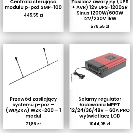
Centrala sterująca
Zasilacz awaryjny (UPS
modułu p-poż SMP-100
+ AVR) 12V UPS-1200SR
Sinus 1200W/600W
445,55
zł
12V/230V 1kW
578,55
zł
Przewód zasilający
Solarny regulator
systemu p-poż –
ładowania MPPT
(WIĄZKA) WZK-200 – 1
12/24/36/48V – 60A PRO
moduł
wyświetlacz LCD
21,85
zł
1044,05
zł