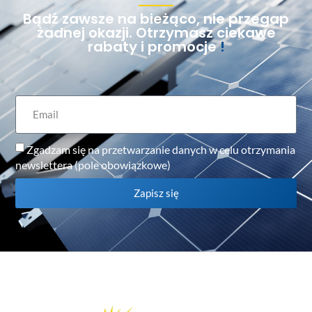
Bądź zawsze na bieżąco, nie przegap
żadnej okazji. Otrzymasz ciekawe
rabaty i promocje
!
Zgadzam się na przetwarzanie danych w celu otrzymania
newslettera (pole obowiązkowe)
Zapisz się