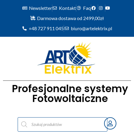
Newsletter
Kontakt
Faq
Darmowa dostawa od 2499,00zł
+48 727 911 045
biuro@artelektrix.pl
Profesjonalne systemy
Fotowoltaiczne