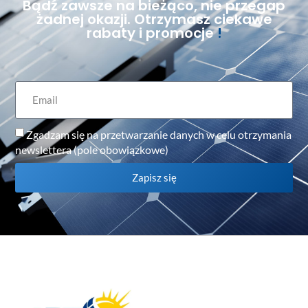
Bądź zawsze na bieżąco, nie przegap
żadnej okazji. Otrzymasz ciekawe
rabaty i promocje
!
Zgadzam się na przetwarzanie danych w celu otrzymania
newslettera (pole obowiązkowe)
Zapisz się