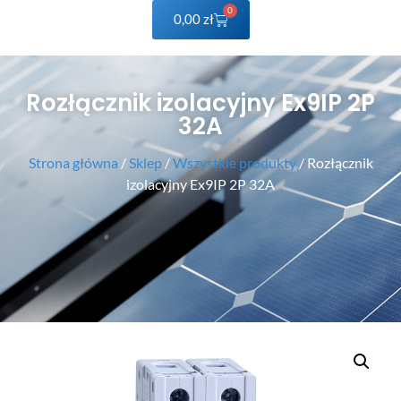
0
0,00
zł
Rozłącznik izolacyjny Ex9IP 2P
32A
Strona główna
/
Sklep
/
Wszystkie produkty
/ Rozłącznik
izolacyjny Ex9IP 2P 32A