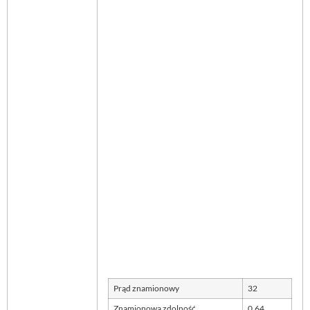
Prąd znamionowy
32
Znamionowa zdolność
0,64