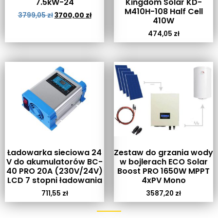
7.5kW-24
Kingdom Solar KD-
M410H-108 Half Cell
3799,05
zł
3700,00
zł
410W
474,05
zł
Ładowarka sieciowa 24
Zestaw do grzania wody
V do akumulatorów BC-
w bojlerach ECO Solar
40 PRO 20A (230V/24V)
Boost PRO 1650W MPPT
LCD 7 stopni ładowania
4xPV Mono
711,55
zł
3587,20
zł