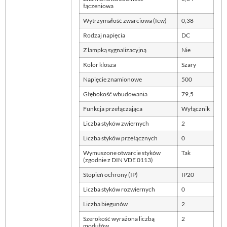
łączeniowa
Wytrzymałość zwarciowa (Icw)
0,38
Rodzaj napięcia
DC
Z lampką sygnalizacyjną
Nie
Kolor klosza
Szary
Napięcie znamionowe
500
Głębokość wbudowania
79,5
Funkcja przełączająca
Wyłącznik
Liczba styków zwiernych
2
Liczba styków przełącznych
0
Wymuszone otwarcie styków
Tak
(zgodnie z DIN VDE 0113)
Stopień ochrony (IP)
IP20
Liczba styków rozwiernych
0
Liczba biegunów
2
Szerokość wyrażona liczbą
2
modułów