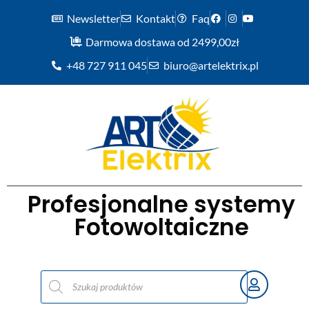
Newsletter
Kontakt
Faq
Darmowa dostawa od 2499,00zł
+48 727 911 045
biuro@artelektrix.pl
Profesjonalne systemy
Fotowoltaiczne