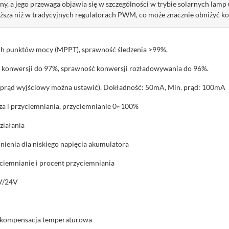
, a jego przewaga objawia się w szczególności w trybie solarnych lamp 
ższa niż w
tradycyjnych regulatorach PWM, co może znacznie obniżyć ko
ch punktów mocy (MPPT), sprawność śledzenia >99%,
ć konwersji do 97%, sprawność konwersji rozładowywania do 96%.
 (prąd wyjściowy można ustawić). Dokładność: 50mA, Min. prąd: 100mA
a i przyciemniania, przyciemnianie 0~100%
ziałania
ienia dla niskiego napięcia akumulatora
yciemnianie i procent przyciemniania
2V/24V
a kompensacja
temperatur
owa