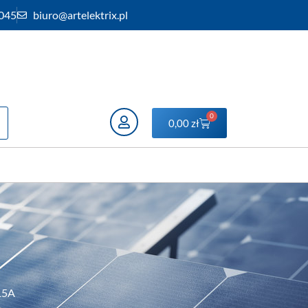
 045
biuro@artelektrix.pl
0
0,00
zł
15A