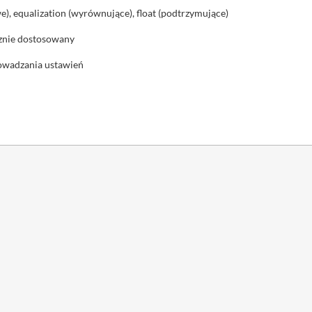
, equalization (wyrównujące), float (podtrzymujące)
cznie dostosowany
owadzania ustawień