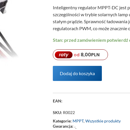
Inteligentny regulator MPPT-DC jest p
szczególności w trybie solarnych lamp 
stałym prądzie. Sprawność ładowania j
regulatorach PWM, co może znacznie o
Stan: przed zamówieniem potwierdź
raty
8,00
PLN
od
Dodaj do koszyka
EAN:
SKU:
R0022
Kategorie:
MPPT
,
Wszystkie produkty
Gwarancja:
‘-