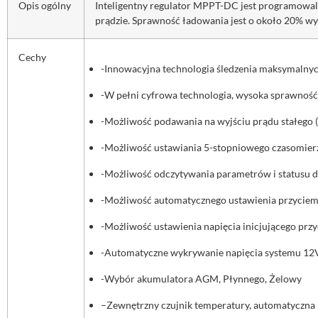
Opis ogólny
I
nteligentny regulator MPPT-DC jest programowalny
prądzie. Sprawność ładowania jest o około 20% wy
Cechy
-Innowacyjna technologia śledzenia maksymalny
-W pełni cyfrowa technologia, wysoka sprawnoś
-Możliwość podawania na wyjściu prądu stałego
-Możliwość ustawiania 5-stopniowego czasomierz
-Możliwość odczytywania parametrów i statusu d
-Możliwość automatycznego ustawienia przyciemn
-Możliwość ustawienia napięcia inicjującego prz
-Automatyczne wykrywanie napięcia systemu 1
-Wybór akumulatora AGM, Płynnego, Żelowy
–
Zewnętrzny czujnik temperatury, automatyczn