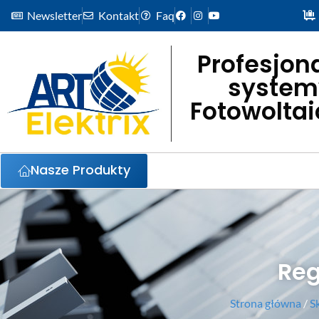
Newsletter
Kontakt
Faq
Profesjon
system
Fotowolta
Nasze Produkty
Reg
Strona główna
/
S