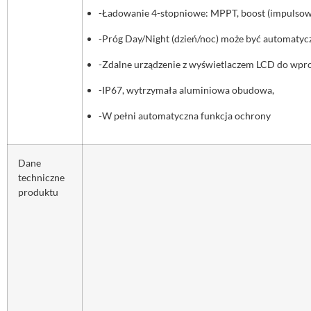
-Ładowanie 4-stopniowe: MPPT, boost (impulsowe)
-Próg Day/Night (dzień/noc) może być automaty
-Zdalne urządzenie z wyświetlaczem LCD do wpr
-IP67, wytrzymała aluminiowa obudowa,
-W pełni automatyczna funkcja ochrony
Dane
techniczne
produktu