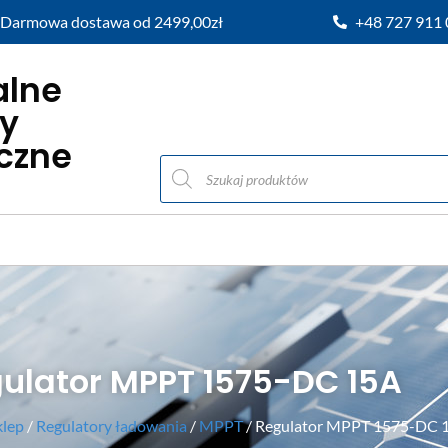
Darmowa dostawa od 2499,00zł
+48 727 911
alne
y
iczne
ulator MPPT 1575-DC 15A
klep
/
Regulatory ładowania
/
MPPT
/ Regulator MPPT 1575-DC 