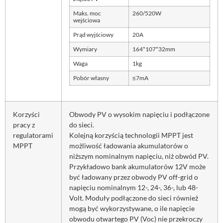
Maks. moc
260/520W
wejściowa
Prąd wyjściowy
20A
Wymiary
164*107*32mm
Waga
1kg
Pobór własny
≤7mA
Korzyści
Obwody PV o wysokim napięciu i podłączone
pracy z
do sieci.
regulatorami
Kolejną korzyścią technologii MPPT jest
MPPT
możliwość ładowania akumulatorów o
niższym nominalnym napięciu, niż obwód PV.
Przykładowo bank akumulatorów 12V może
być ładowany przez obwody PV off-grid o
napięciu nominalnym 12-, 24-, 36-, lub 48-
Volt. Moduły podłączone do sieci również
mogą być wykorzystywane, o ile napięcie
obwodu otwartego PV (Voc) nie przekroczy