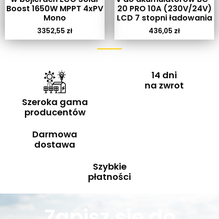
Boost 1650W MPPT 4xPV
20 PRO 10A (230V/24V)
Mono
LCD 7 stopni ładowania
3352,55
zł
436,05
zł
14 dni
na zwrot
Szeroka gama
producentów
Darmowa
dostawa
Szybkie
płatności
Zapisz się do