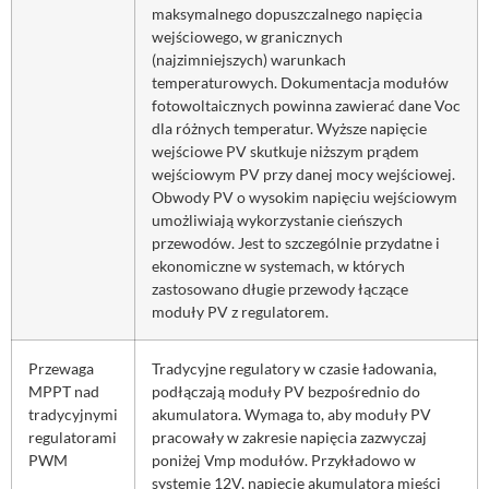
maksymalnego dopuszczalnego napięcia
wejściowego, w granicznych
(najzimniejszych) warunkach
temperaturowych. Dokumentacja modułów
fotowoltaicznych powinna zawierać dane Voc
dla różnych temperatur. Wyższe napięcie
wejściowe PV skutkuje niższym prądem
wejściowym PV przy danej mocy wejściowej.
Obwody PV o wysokim napięciu wejściowym
umożliwiają wykorzystanie cieńszych
przewodów. Jest to szczególnie przydatne i
ekonomiczne w systemach, w których
zastosowano długie przewody łączące
moduły PV z regulatorem.
Przewaga
Tradycyjne regulatory w czasie ładowania,
MPPT nad
podłączają moduły PV bezpośrednio do
tradycyjnymi
akumulatora. Wymaga to, aby moduły PV
regulatorami
pracowały w zakresie napięcia zazwyczaj
PWM
poniżej Vmp modułów. Przykładowo w
systemie 12V, napięcie akumulatora mieści