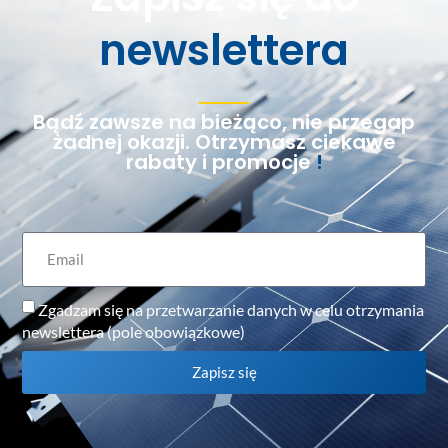
newslettera
Bądź zawsze na bieżąco, nie przegap
żadnej okazji. Otrzymasz ciekawe
rabaty i promocje
!
Zgadzam się na przetwarzanie danych w celu otrzymania
newslettera (pole obowiązkowe)
Zapisz się