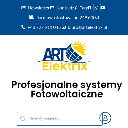
Newsletter
Kontakt
Faq
Darmowa dostawa od 2499,00zł
+48 727 911 045
biuro@artelektrix.pl
Profesjonalne systemy
Fotowoltaiczne