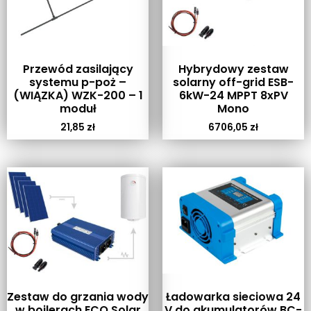
Przewód zasilający
Hybrydowy zestaw
systemu p-poż –
solarny off-grid ESB-
(WIĄZKA) WZK-200 – 1
6kW-24 MPPT 8xPV
moduł
Mono
21,85
zł
6706,05
zł
Zestaw do grzania wody
Ładowarka sieciowa 24
w bojlerach ECO Solar
V do akumulatorów BC-