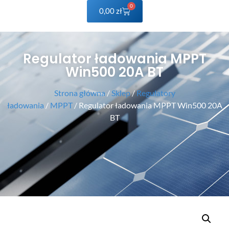
0
0,00
zł
Regulator ładowania MPPT
Win500 20A BT
Strona główna
/
Sklep
/
Regulatory
ładowania
/
MPPT
/ Regulator ładowania MPPT Win500 20A
BT