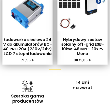
Ładowarka sieciowa 24
Hybrydowy zestaw
V do akumulatorów BC-
solarny off-grid ESB-
40 PRO 20A (230V/24V)
10kW-48 MPPT 10xPV
LCD 7 stopni ładowania
Mono
711,55
zł
9879,05
zł
14 dni
na zwrot
Szeroka gama
producentów