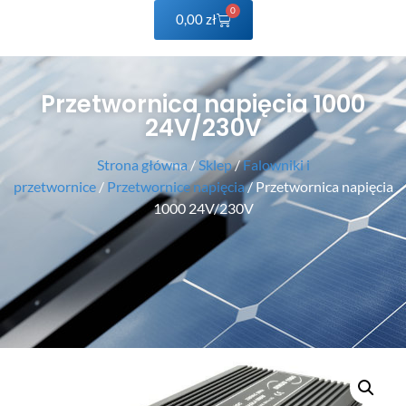
0
0,00
zł
Przetwornica napięcia 1000
24V/230V
Strona główna
/
Sklep
/
Falowniki i
przetwornice
/
Przetwornice napięcia
/ Przetwornica napięcia
1000 24V/230V