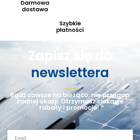
Darmowa
dostawa
Szybkie
płatności
Zapisz się do
newslettera
Bądź zawsze na bieżąco, nie przegap
żadnej okazji. Otrzymasz ciekawe
rabaty i promocje
!