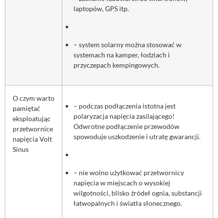
laptopów, GPS itp.
– system solarny można stosować w
systemach na kamper, łodziach i
przyczepach kempingowych.
O czym warto
– podczas podłączenia istotna jest
pamiętać
polaryzacja napięcia zasilającego!
eksploatując
Odwrotne podłączenie przewodów
przetwornice
spowoduje uszkodzenie i utratę gwarancji.
napięcia Volt
Sinus
– nie wolno użytkować przetwornicy
napięcia w miejscach o wysokiej
wilgotności, blisko źródeł ognia, substancji
łatwopalnych i światła słonecznego.