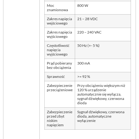
Moc
800 W
znamionowa
Zakres napięcia
21 – 28 VDC
wejściowego
Zakres napięcia
220 – 240 VAC
wyjściowego
Częstotliwość
50 Hz (+- 5 %)
napięcia
wyjściowego
Prąd pobierany
300 mA
bez obciążenia
Sprawność
>= 92 %
Zabezpieczenie
Przy obciążeniu większym niż
przeciążeniowe
120 % urządzenie
automatycznie się wyłącza,
sygnał dźwiękowy, czerwona
dioda
Zabezpieczenie
Sygnał dźwiękowy, czerwona
przed zbyt
dioda, automatyczne
niskim
wyłączenie
napięciem