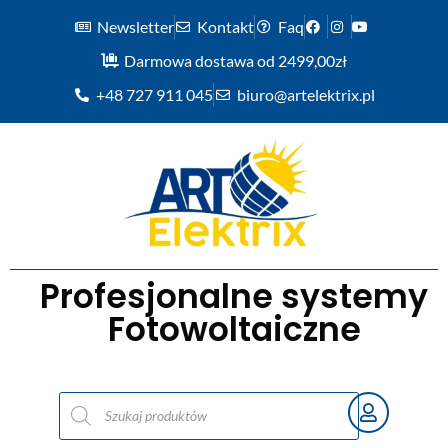
Newsletter
Kontakt
Faq
Darmowa dostawa od 2499,00zł
+48 727 911 045
biuro@artelektrix.pl
Profesjonalne systemy
Fotowoltaiczne