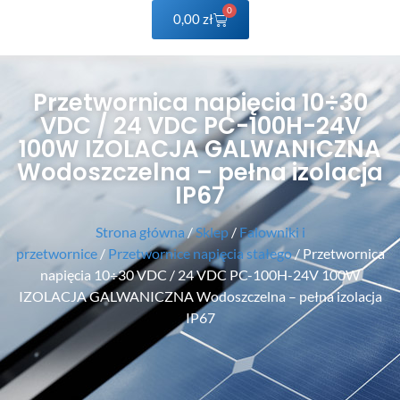
0
0,00
zł
Przetwornica napięcia 10÷30
VDC / 24 VDC PC-100H-24V
100W IZOLACJA GALWANICZNA
Wodoszczelna – pełna izolacja
IP67
Strona główna
/
Sklep
/
Falowniki i
przetwornice
/
Przetwornice napięcia stałego
/ Przetwornica
napięcia 10÷30 VDC / 24 VDC PC-100H-24V 100W
IZOLACJA GALWANICZNA Wodoszczelna – pełna izolacja
IP67