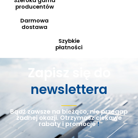
Szeroka gama
producentów
Darmowa
dostawa
Szybkie
płatności
Zapisz się do
newslettera
Bądź zawsze na bieżąco, nie przegap
żadnej okazji. Otrzymasz ciekawe
rabaty i promocje
!