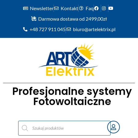
Newsletter
Kontakt
Faq
Darmowa dostawa od 2499,00zł
+48 727 911 045
biuro@artelektrix.pl
Profesjonalne systemy
Fotowoltaiczne