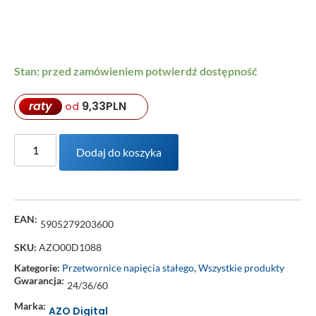
Stan: przed zamówieniem potwierdź dostępność
raty
9,33
PLN
od
Dodaj do koszyka
EAN:
5905279203600
SKU:
AZO00D1088
Kategorie:
Przetwornice napięcia stałego
,
Wszystkie produkty
Gwarancja:
24/36/60
Marka:
AZO Digital