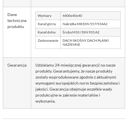
Dane
Wymiary
4400x40x40
techniczne
Kanał górny
Nakrętka M8/DIN 557/934A2
produktu
Kanał dolny
Śruba M10 / DIN 933 A2
Zastosowanie
DACH SKOŚNY DACH PŁASKI
NAZIEMNE
Gwarancja
Udzielamy 24-miesięcznej gwarancji na nasze
produkty. Gwarantujemy, że nasze produkty
zostały wyprodukowane zgodnie z aktualnymi
wymogami europejskich norm bezpieczeństwa i
jakości. Gwarancja obejmuje wszelkie wady
produkcyjne w zakresie materiałów i
wykonania.