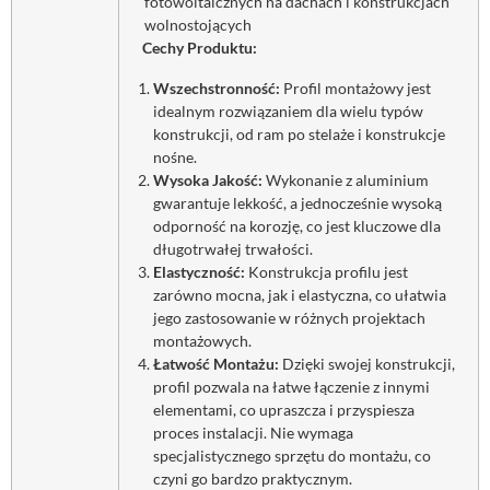
fotowoltaicznych na dachach i konstrukcjach
wolnostojących
Cechy Produktu:
Wszechstronność:
Profil montażowy jest
idealnym rozwiązaniem dla wielu typów
konstrukcji, od ram po stelaże i konstrukcje
nośne.
Wysoka Jakość:
Wykonanie z aluminium
gwarantuje lekkość, a jednocześnie wysoką
odporność na korozję, co jest kluczowe dla
długotrwałej trwałości.
Elastyczność:
Konstrukcja profilu jest
zarówno mocna, jak i elastyczna, co ułatwia
jego zastosowanie w różnych projektach
montażowych.
Łatwość Montażu:
Dzięki swojej konstrukcji,
profil pozwala na łatwe łączenie z innymi
elementami, co upraszcza i przyspiesza
proces instalacji. Nie wymaga
specjalistycznego sprzętu do montażu, co
czyni go bardzo praktycznym.