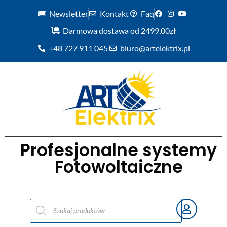
Newsletter
Kontakt
Faq
Darmowa dostawa od 2499,00zł
+48 727 911 045
biuro@artelektrix.pl
Profesjonalne systemy
Fotowoltaiczne