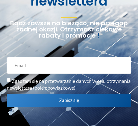
newslettera
Bądź zawsze na bieżąco, nie przegap
żadnej okazji. Otrzymasz ciekawe
rabaty i promocje
!
Zgadzam się na przetwarzanie danych w celu otrzymania
newslettera (pole obowiązkowe)
Zapisz się