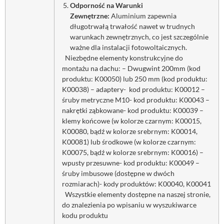
Odporność na Warunki
Zewnętrzne:
Aluminium zapewnia
długotrwałą trwałość nawet w trudnych
warunkach zewnętrznych, co jest szczególnie
ważne dla instalacji fotowoltaicznych.
Niezbędne elementy konstrukcyjne do
montażu na dachu: – Dwugwint 200mm (kod
produktu: K00050) lub 250 mm (kod produktu:
K00038) – adaptery- kod produktu: K00012 –
śruby metryczne M10- kod produktu: K00043 –
nakrętki ząbkowane- kod produktu: K00039 –
klemy końcowe (w kolorze czarnym: K00015,
K00080, bądź w kolorze srebrnym: K00014,
K00081) lub środkowe (w kolorze czarnym:
K00075, bądź w kolorze srebrnym: K00016) –
wpusty przesuwne- kod produktu: K00049 –
śruby imbusowe (dostępne w dwóch
rozmiarach)- kody produktów: K00040, K00041
Wszystkie elementy dostępne na naszej stronie,
do znalezienia po wpisaniu w wyszukiwarce
kodu produktu