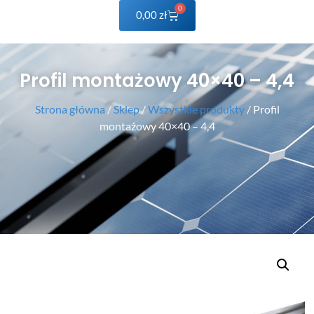
0
0,00
zł
Profil montażowy 40×40 – 4,4
Strona główna
/
Sklep
/
Wszystkie produkty
/ Profil
montażowy 40×40 – 4,4