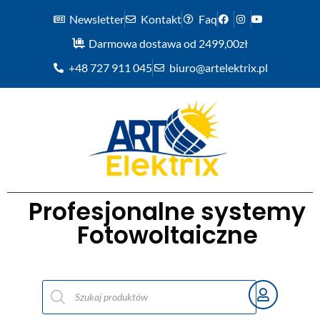
Newsletter
Kontakt
Faq
Darmowa dostawa od 2499,00zł
+48 727 911 045
biuro@artelektrix.pl
Profesjonalne systemy
Fotowoltaiczne