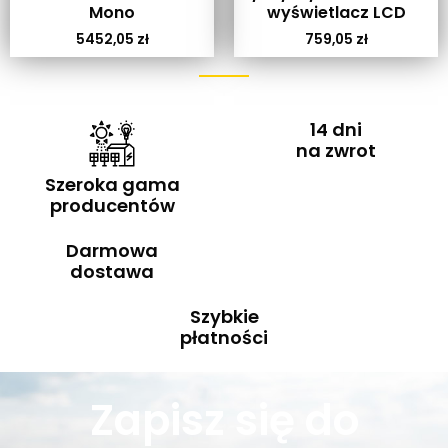
Mono
wyświetlacz LCD
5452,05
zł
759,05
zł
14 dni
na zwrot
Szeroka gama
producentów
Darmowa
dostawa
Szybkie
płatności
Zapisz się do