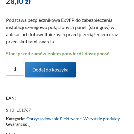
29,10
zł
Podstawa bezpiecznikowa Ex9FP do zabezpieczenia
instalacji szeregowo połączonych paneli (stringów) w
aplikacjach fotowoltaicznych przed przeciążeniem oraz
przed skutkami zwarcia.
Stan: przed zamówieniem potwierdź dostępność
Dodaj do koszyka
EAN:
SKU:
101767
Kategorie:
Oprzyrządowanie Elektryczne
,
Wszystkie produkty
Gwarancja:
‘-