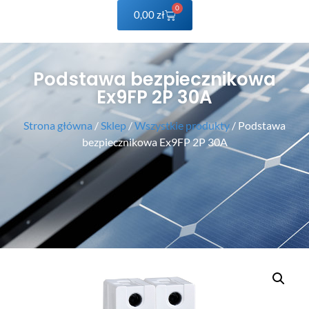
0
0,00
zł
Podstawa bezpiecznikowa
Ex9FP 2P 30A
Strona główna
/
Sklep
/
Wszystkie produkty
/ Podstawa
bezpiecznikowa Ex9FP 2P 30A