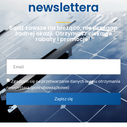
newslettera
Bądź zawsze na bieżąco, nie przegap
żadnej okazji. Otrzymasz ciekawe
rabaty i promocje
!
Zgadzam się na przetwarzanie danych w celu otrzymania
newslettera (pole obowiązkowe)
Zapisz się