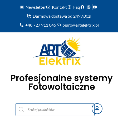
Newsletter
Kontakt
Faq
Darmowa dostawa od 2499,00zł
+48 727 911 045
biuro@artelektrix.pl
Profesjonalne systemy
Fotowoltaiczne