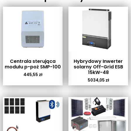
Centrala sterująca
Hybrydowy Inwerter
modułu p-poż SMP-100
solarny Off-Grid ESB
15kW-48
445,55
zł
5034,05
zł