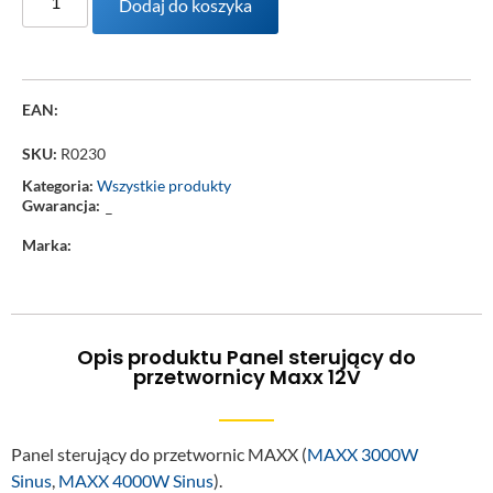
Dodaj do koszyka
EAN:
SKU:
R0230
Kategoria:
Wszystkie produkty
Gwarancja:
–
Marka:
Opis produktu Panel sterujący do
przetwornicy Maxx 12V
Panel sterujący do przetwornic MAXX (
MAXX 3000W
Sinus
,
MAXX 4000W Sinus
).