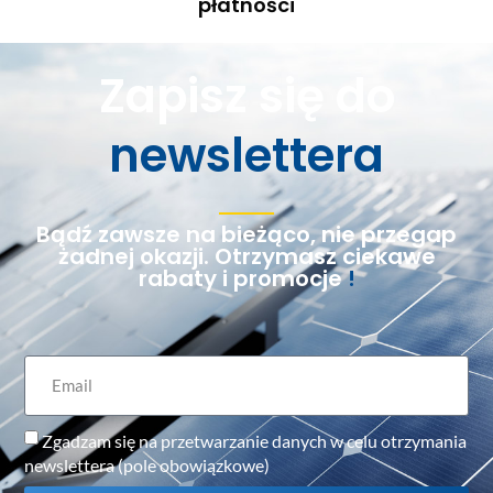
płatności
Zapisz się do
newslettera
Bądź zawsze na bieżąco, nie przegap
żadnej okazji. Otrzymasz ciekawe
rabaty i promocje
!
Zgadzam się na przetwarzanie danych w celu otrzymania
newslettera (pole obowiązkowe)