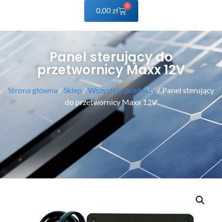
0
0,00
zł
Panel sterujący do
przetwornicy Maxx 12V
Strona główna
/
Sklep
/
Wszystkie produkty
/ Panel sterujący
do przetwornicy Maxx 12V