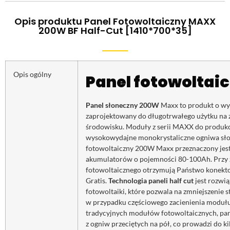
Opis produktu Panel Fotowoltaiczny MAXX
200W BF Half-Cut [1410*700*35]
Opis ogólny
Panel
fotowoltaic
Panel słoneczny 200W
Maxx to produkt o wy
zaprojektowany do długotrwałego użytku na
środowisku. Moduły z serii MAXX do produkc
wysokowydajne monokrystaliczne ogniwa sł
fotowoltaiczny 200W Maxx przeznaczony jest 
akumulatorów o pojemności 80-100Ah. Przy
fotowoltaicznego otrzymują Państwo konekt
Gratis.
Technologia paneli half cut
jest rozwią
fotowoltaiki, które pozwala na zmniejszenie st
w przypadku częściowego zacienienia moduł
tradycyjnych modułów fotowoltaicznych, panel
z ogniw przeciętych na pół, co prowadzi do k