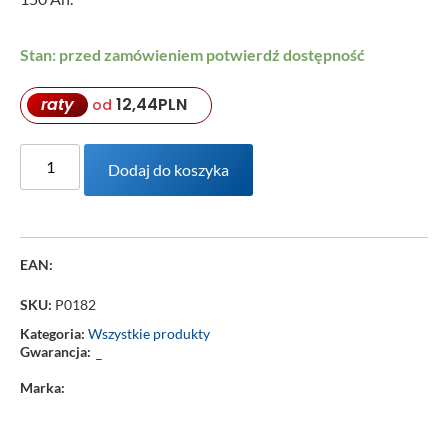
Stan: przed zamówieniem potwierdź dostępność
raty
12,44
PLN
od
Dodaj do koszyka
EAN:
SKU:
P0182
Kategoria:
Wszystkie produkty
Gwarancja:
–
Marka: