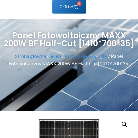
0
0,00
zł
Panel Fotowoltaiczny MAXX
200W BF Half-Cut [1410*700*35]
Strona główna
/
Sklep
/
Wszystkie produkty
/ Panel
Fotowoltaiczny MAXX 200W BF Half-Cut [1410*700*35]