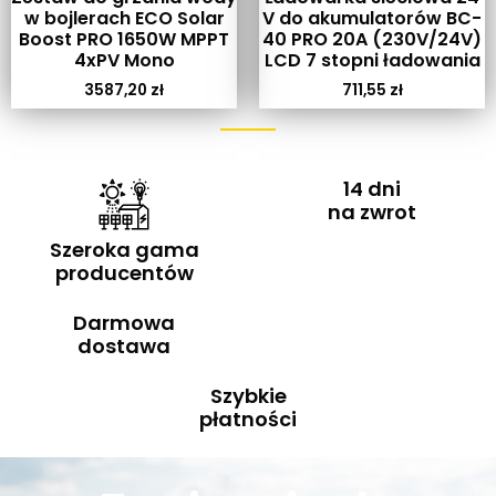
w bojlerach ECO Solar
V do akumulatorów BC-
Boost PRO 1650W MPPT
40 PRO 20A (230V/24V)
4xPV Mono
LCD 7 stopni ładowania
3587,20
zł
711,55
zł
14 dni
na zwrot
Szeroka gama
producentów
Darmowa
dostawa
Szybkie
płatności