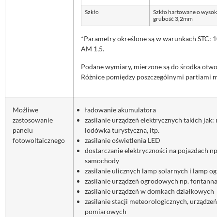
Szkło
Szkło hartowane o wysoki
grubość 3,2mm
*Parametry określone są w warunkach STC: 1
AM 1,5.
Podane wymiary, mierzone są do środka otw
Różnice pomiędzy poszczególnymi partiami
Możliwe
ładowanie akumulatora
zastosowanie
zasilanie urządzeń elektrycznych takich jak: r
panelu
lodówka turystyczna, itp.
fotowoltaicznego
zasilanie oświetlenia LED
dostarczanie elektryczności na pojazdach np
samochody
zasilanie ulicznych lamp solarnych i lamp 
zasilanie urządzeń ogrodowych np. fontan
zasilanie urządzeń w domkach działkowych
zasilanie stacji meteorologicznych, urządz
pomiarowych