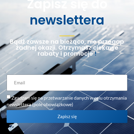
Zapisz się do
newslettera
Bądź zawsze na bieżąco, nie przegap
żadnej okazji. Otrzymasz ciekawe
rabaty i promocje
!
Zgadzam się na przetwarzanie danych w celu otrzymania
newslettera (pole obowiązkowe)
Zapisz się