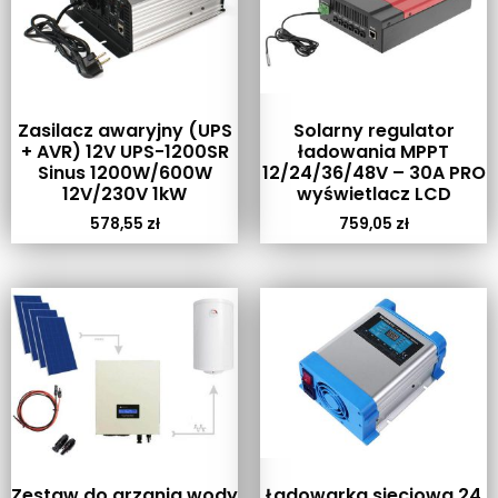
Zasilacz awaryjny (UPS
Solarny regulator
+ AVR) 12V UPS-1200SR
ładowania MPPT
Sinus 1200W/600W
12/24/36/48V – 30A PRO
12V/230V 1kW
wyświetlacz LCD
578,55
zł
759,05
zł
Zestaw do grzania wody
Ładowarka sieciowa 24