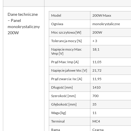
Dane techniczne
Model
200W Maxx
– Panel
Ogniwa
monokrystaliczne
monokrystaliczny
200W
Moc szczytowa [W]
200W
Tolerancja mocy [%]
+ 3
Napięcie mocy Max:
18,1
Vmp [V]
Prąd Max: Imp [A]
11,05
Napięcie jałowe Voc [V]
21,72
Prąd zwarcia: Isc [A]
11,95
Długość [mm]
1410
Szerokość [mm]
700
Głębokość [mm]
35
Waga [kg]
11
Terminal
MC4
Rama
Czarna