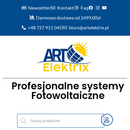
Newsletter
Kontakt
Faq
Darmowa dostawa od 2499,00zł
+48 727 911 045
biuro@artelektrix.pl
Profesjonalne systemy
Fotowoltaiczne