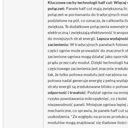
Kluczowe cechy technologii half cut:
Więcej
połączeń:
Panele half cut mają zwiększoną l
połączeń w porównaniu do tradycyjnych mod
podzielone na pół, co oznacza, że całkowita l
zwiększa. Te dodatkowe połączenia wewnętrz
elektryczną i zwiększają efektywność transpo
do mniejszych strat energii.
Lepsza wydajnoś
zacienieniu:
W tradycyjnych panelach fotowol
części ogniw może prowadzić do znacznych st
zacienione ogniwa mogą działać jako opornik
prądu przez cały moduł. Dzięki technologii ha
częściowego zacienienia jest znacznie zreduko
tak, że tylko połowa modułu jest narażona na 
połowa nadal generuje energię z pełną wydajn
straty energii są zredukowane blisko o połow
odporność i trwałość:
Podział ogniw na mnie
ryzyko powstawania mikropęknięć, co z kolei 
niezawodność paneli. Mniejsze ogniwa lepiej
mechaniczne, co sprawia, że panele half cut s
uszkodzenia. *Ze względu na proces produkc
modułów mogą znajdować się śladowe ilości 