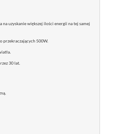
 uzyskanie większej ilości energii na tej samej
o przekraczających 500W.
iatła.
zez 30 lat.
zną.