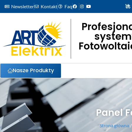
Newsletter
Kontakt
Faq
Profesjon
system
Fotowolta
Nasze Produkty
Panel F
Strona główna