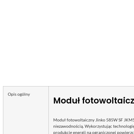
Opis ogólny
Moduł fotowoltai
Moduł fotowoltaiczny Jinko 585W SF JKM58
niezawodnością. Wykorzystując technologię
produkcję energii na ograniczonej powierzc