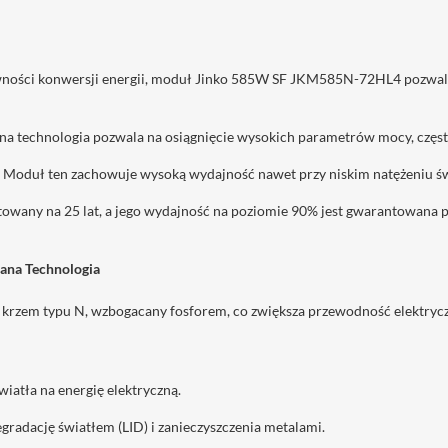
ności konwersji energii, moduł Jinko 585W SF JKM585N-72HL4 pozwala na
 technologia pozwala na osiągnięcie wysokich parametrów mocy, częst
Moduł ten zachowuje wysoką wydajność nawet przy niskim natężeniu św
owany na 25 lat, a jego wydajność na poziomie 90% jest gwarantowana pr
ana Technologia
 krzem typu N, wzbogacany fosforem, co zwiększa przewodność elektryc
iatła na energię elektryczną.
radację światłem (LID) i zanieczyszczenia metalami.