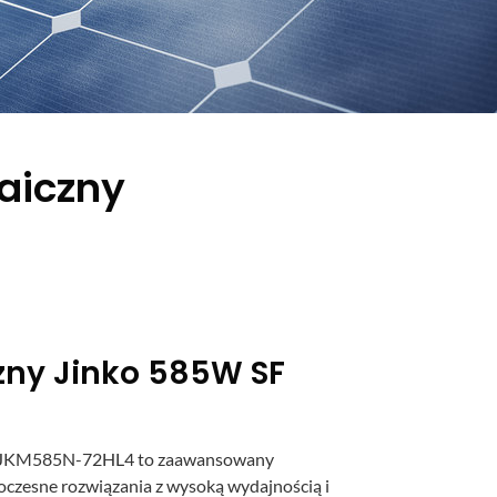
aiczny
zny Jinko 585W SF
F JKM585N-72HL4 to zaawansowany
woczesne rozwiązania z wysoką wydajnością i