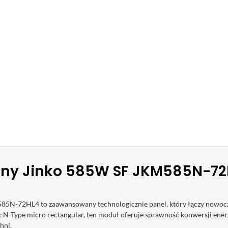
czny Jinko 585W SF JKM585N-7
5N-72HL4 to zaawansowany technologicznie panel, który łączy nowocze
 N-Type micro rectangular, ten moduł oferuje sprawność konwersji ener
hni.