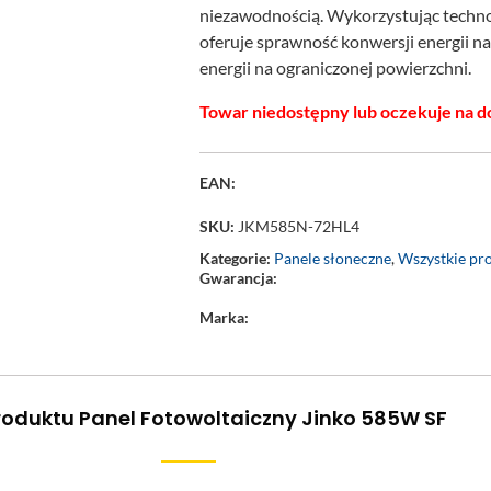
niezawodnością. Wykorzystując techno
oferuje sprawność konwersji energii n
energii na ograniczonej powierzchni.
Towar niedostępny lub oczekuje na d
EAN:
SKU:
JKM585N-72HL4
Kategorie:
Panele słoneczne
,
Wszystkie pr
Gwarancja:
Marka:
roduktu Panel Fotowoltaiczny Jinko 585W SF