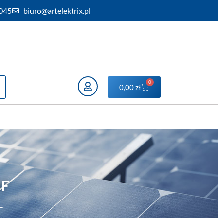
 045
biuro@artelektrix.pl
0
0,00
zł
SF
F