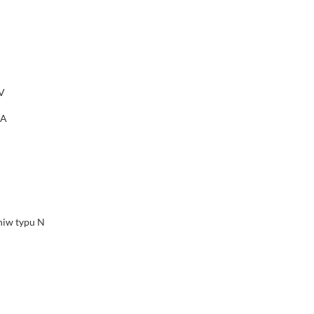
V
0A
niw typu N