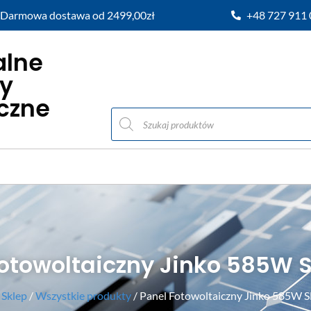
Darmowa dostawa od 2499,00zł
+48 727 911
alne
y
iczne
otowoltaiczny Jinko 585W 
/
Sklep
/
Wszystkie produkty
/ Panel Fotowoltaiczny Jinko 585W S