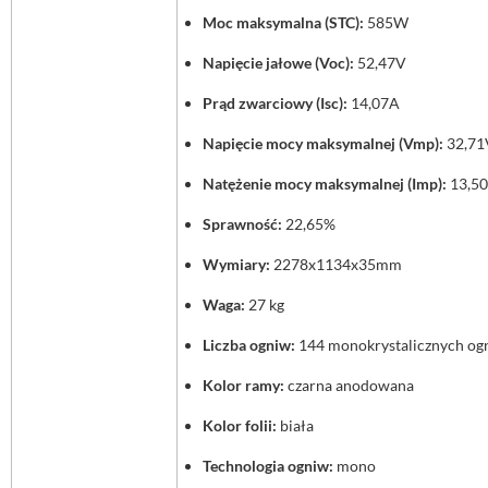
Moc maksymalna (STC):
585W
Napięcie jałowe (Voc):
52,47V
Prąd zwarciowy (Isc):
14,07A
Napięcie mocy maksymalnej (Vmp):
32,71
Natężenie mocy maksymalnej (Imp):
13,5
Sprawność:
22,65%
Wymiary:
2278x1134x35mm
Waga:
27 kg
Liczba ogniw:
144 monokrystalicznych og
Kolor ramy:
czarna anodowana
Kolor folii:
biała
Technologia ogniw:
mono