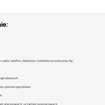
ie:
 radio, telefon, telewizor, lodówka turystyczna, itp.
p ogrodowych
anna, pompa ogrodowa
ch
ądzeń alarmowych, urządzeń pomiarowych