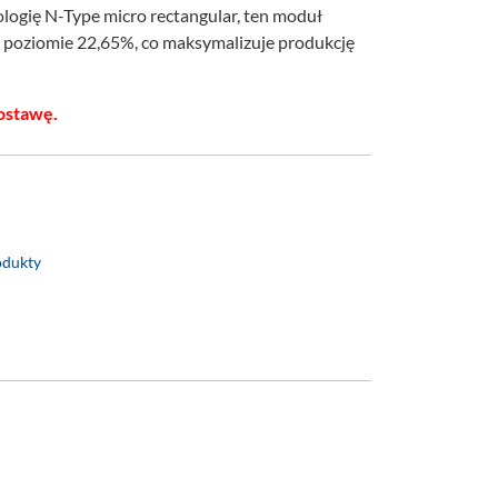
logię N-Type micro rectangular, ten moduł
a poziomie 22,65%, co maksymalizuje produkcję
ostawę.
odukty