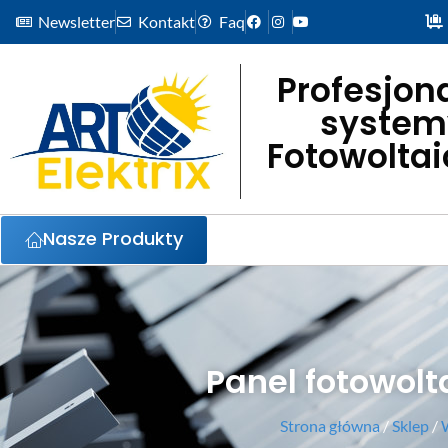
Newsletter
Kontakt
Faq
Profesjon
system
Fotowolta
Nasze Produkty
Panel fotowolt
Strona główna
/
Sklep
/