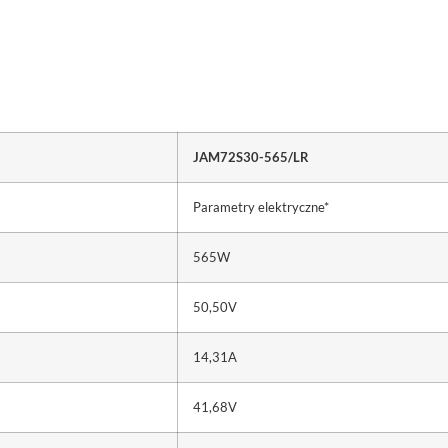
JAM72S30-565/LR
Parametry elektryczne*
565W
50,50V
14,31A
41,68V