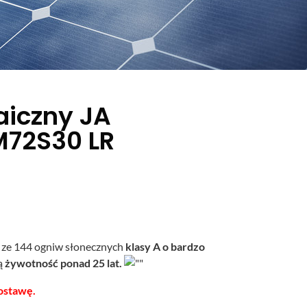
aiczny JA
M72S30 LR
 ze 144 ogniw słonecznych
klasy A o bardzo
ją
żywotność ponad 25 lat.
ostawę.