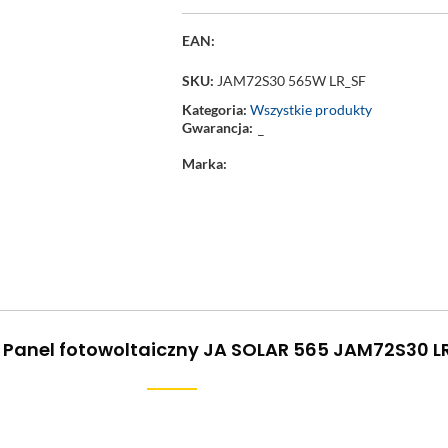
EAN:
SKU:
JAM72S30 565W LR_SF
Kategoria:
Wszystkie produkty
Gwarancja:
–
Marka:
 Panel fotowoltaiczny JA SOLAR 565 JAM72S30 LR