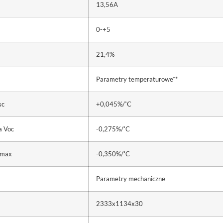
13,56A
0-+5
21,4%
Parametry temperaturowe**
◦
sc
+0,045%/
C
◦
a Voc
-0,275%/
C
◦
Pmax
-0,350%/
C
Parametry mechaniczne
2333x1134x30