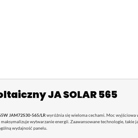
oltaiczny JA SOLAR 565
 565W JAM72S30-565/LR
wyróżnia się wieloma cechami. Moc wyjściowa w
o maksymalizuje wytwarzanie energii. Zaawansowane technologie, takie ja
 ogólną wydajność panelu.