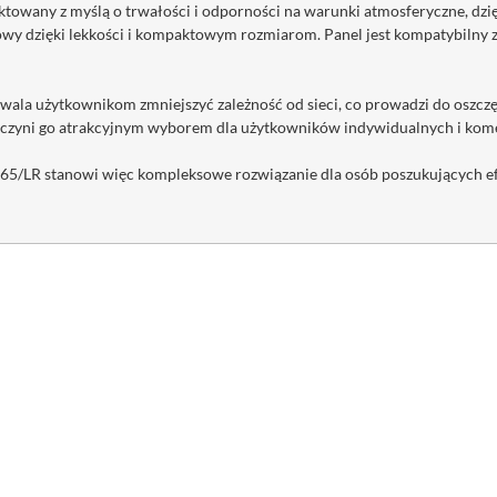
ktowany z myślą o trwałości i odporności na warunki atmosferyczne, dzię
mowy dzięki lekkości i kompaktowym rozmiarom. Panel jest kompatybilny z
wala użytkownikom zmniejszyć zależność od sieci, co prowadzi do oszczę
i czyni go atrakcyjnym wyborem dla użytkowników indywidualnych i kom
/LR stanowi więc kompleksowe rozwiązanie dla osób poszukujących ef