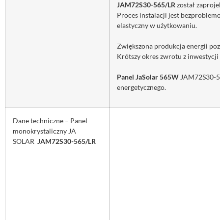
JAM72S30-565/LR
został zaproje
Proces instalacji jest bezproble
elastyczny w użytkowaniu.
Zwiększona produkcja energii poz
Krótszy okres zwrotu z inwestycj
Panel JaSolar 565W
JAM72S30-565
energetycznego.
Dane techniczne – Panel
monokrystaliczny JA
SOLAR
JAM72S30-565/LR