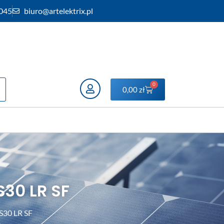
 045
biuro@artelektrix.pl
0
0,00
zł
S30 LR SF
S30 LR SF