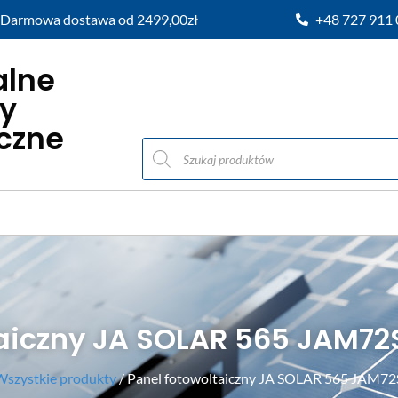
Darmowa dostawa od 2499,00zł
+48 727 911
alne
y
iczne
aiczny JA SOLAR 565 JAM72
Wszystkie produkty
/ Panel fotowoltaiczny JA SOLAR 565 JAM72