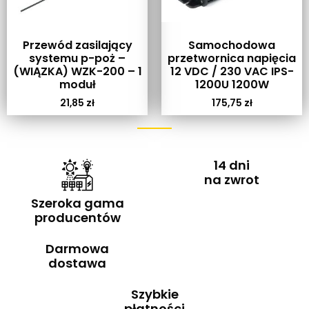
Przewód zasilający
Samochodowa
systemu p-poż –
przetwornica napięcia
(WIĄZKA) WZK-200 – 1
12 VDC / 230 VAC IPS-
moduł
1200U 1200W
21,85
zł
175,75
zł
14 dni
na zwrot
Szeroka gama
producentów
Darmowa
dostawa
Szybkie
płatności