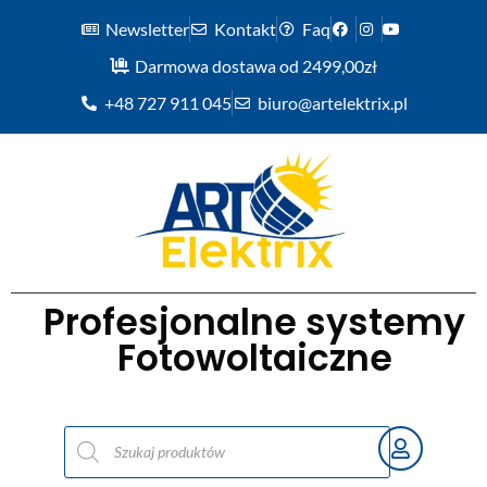
Newsletter
Kontakt
Faq
Darmowa dostawa od 2499,00zł
+48 727 911 045
biuro@artelektrix.pl
Profesjonalne systemy
Fotowoltaiczne