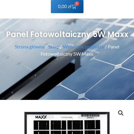
0
0,00
zł
Panel Fotowoltaiczny 5W Maxx
Strona główna
/
Sklep
/
Wszystkie produkty
/ Panel
Fotowoltaiczny 5W Maxx