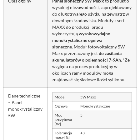
Opis ogólny
Panel słoneczny 5W Maxx
to produkt o
wysokiej niezawodności, zaprojektowany
do długotrwałego użytku na zewnątrz w
dowolnym środowisku. Moduły z serii
MAXX do produkcji prądu
wykorzystują
wysokowydajne
monokrystaliczne ogniwa
słoneczne.
Moduł fotowoltaiczny 5W
Maxx przeznaczony jest
do zasilania
akumulatorów o pojemności 7-9Ah.
*Ze
względu na proces produkcyjny w
okolicach ramy modułów mogą
znajdować się śladowe ilości sylikonu.
Dane techniczne
Model
5W Maxx
– Panel
Ogniwa
Monokrystaliczne
monokrystaliczny
5W
Moc
5
szczytowa
[W]
Tolerancja
+3
mocy [%]