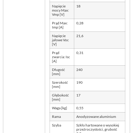
Napięcie
18
mocy Max:
Vmp [V]
Prąd Max:
0,28
Imp [A]
Napięcie
21,6
jałowe Voc
[V]
Prąd
0,31
zwarcia: Isc
[A]
Długość
240
[mm]
Szerokość
190
[mm]
Głębokość
17
[mm]
Waga [kg]
0,55
Rama
Anodyzowane aluminium
Szyba
Szkło hartowane o wysokiej
przeźroczystości, grubość