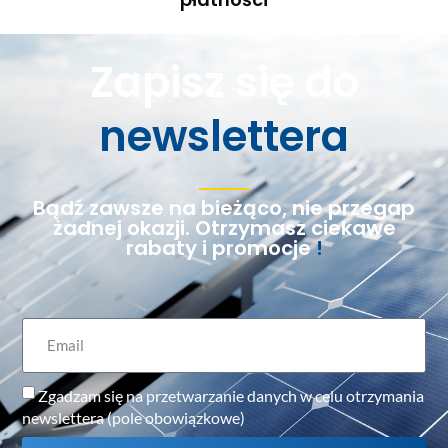
Zapisz się do
newslettera
Bądź zawsze na bieżąco, nie przegap
żadnej okazji. Otrzymasz ciekawe
rabaty i promocje
!
Zgadzam się na przetwarzanie danych w celu otrzymania
newslettera (pole obowiązkowe)