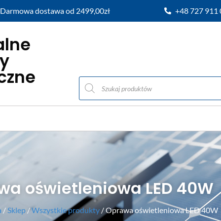
Darmowa dostawa od 2499,00zł
+48 727 911
alne
y
iczne
wa oświetleniowa LED 40W
a
/
Sklep
/
Wszystkie produkty
/ Oprawa oświetleniowa LED 40W