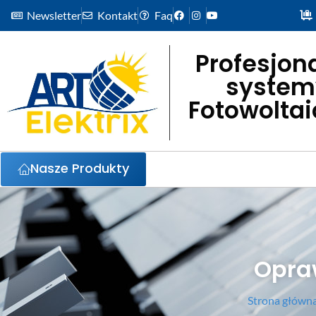
Newsletter
Kontakt
Faq
Profesjon
system
Fotowolta
Nasze Produkty
Opra
Strona główn