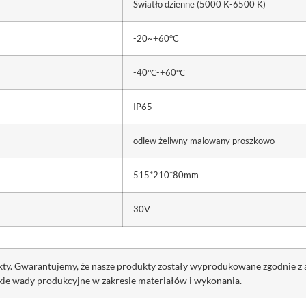
Światło dzienne (5000 K-6500 K)
-20~+60°C
-40℃-+60℃
IP65
odlew żeliwny malowany proszkowo
515*210*80mm
30V
ukty. Gwarantujemy, że nasze produkty zostały wyprodukowane zgodnie 
kie wady produkcyjne w zakresie materiałów i wykonania.