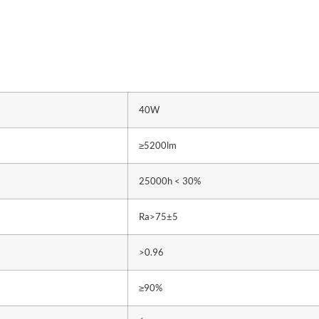
40W
≥5200lm
25000h < 30%
Ra>75±5
>0.96
≥90%