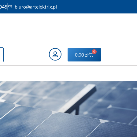
 045
biuro@artelektrix.pl
0
0,00
zł