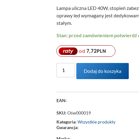
Lampa uliczna LED 40W, stopień zabez
oprawy led wymagany jest dedykowany 
stałym.
Stan: przed zamówieniem potwierdź
raty
7,72
PLN
od
Dodaj do koszyka
EAN:
SKU:
Ośw000019
Kategoria:
Wszystkie produkty
Gwarancja:
Marka: