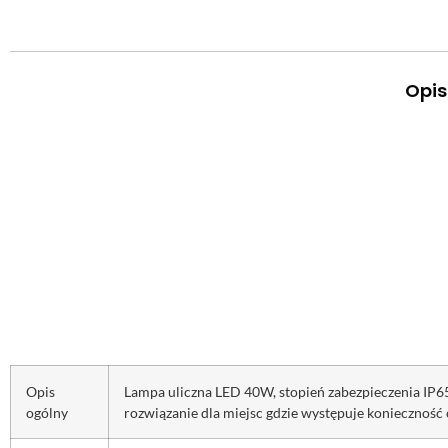
Opis
Opis
Lampa uliczna LED 40W, stopień zabezpieczenia IP65
ogólny
rozwiązanie dla miejsc gdzie występuje konieczność 