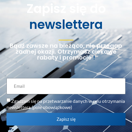
Zapisz się do
newslettera
Bądź zawsze na bieżąco, nie przegap
żadnej okazji. Otrzymasz ciekawe
rabaty i promocje
!
Zgadzam się na przetwarzanie danych w celu otrzymania
newslettera (pole obowiązkowe)
Zapisz się