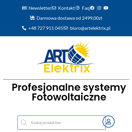
Newsletter
Kontakt
Faq
Darmowa dostawa od 2499,00zł
+48 727 911 045
biuro@artelektrix.pl
Profesjonalne systemy
Fotowoltaiczne