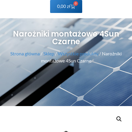
0
0,00
zł
Narożniki montażowe 4Sun
Czarne
Strona główna
/
Sklep
/
Wszystkie produkty
/ Narożniki
montażowe 4Sun Czarne