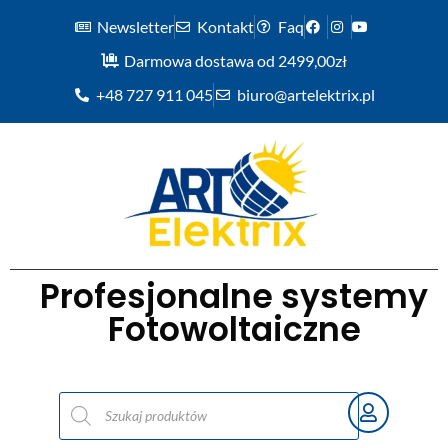
Newsletter
Kontakt
Faq
Darmowa dostawa od 2499,00zł
+48 727 911 045
biuro@artelektrix.pl
Profesjonalne systemy
Fotowoltaiczne