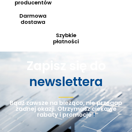
producentów
Darmowa
dostawa
Szybkie
płatności
Zapisz się do
newslettera
Bądź zawsze na bieżąco, nie przegap
żadnej okazji. Otrzymasz ciekawe
rabaty i promocje
!