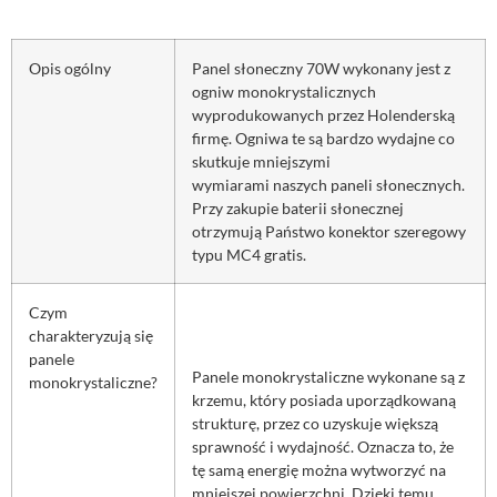
Opis ogólny
Panel słoneczny 70W wykonany jest z
ogniw monokrystalicznych
wyprodukowanych przez Holenderską
firmę. Ogniwa te są bardzo wydajne co
skutkuje mniejszymi
wymiarami naszych paneli słonecznych.
Przy zakupie baterii słonecznej
otrzymują Państwo konektor szeregowy
typu MC4 gratis.
Czym
charakteryzują się
panele
Panele monokrystaliczne wykonane są z
monokrystaliczne?
krzemu, który posiada uporządkowaną
strukturę, przez co uzyskuje większą
sprawność i wydajność. Oznacza to, że
tę samą energię można wytworzyć na
mniejszej powierzchni. Dzięki temu