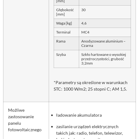
[mm]
Głębokość
30
[mm]
Waga [kg]
4,6
Terminal
MC4
Rama
Anodyzowane aluminium –
Czarna
Szyba
Szkło hartowane o wysokiej
przeźroczystości, grubość
3,2mm
*Parametry są określone w warunkach
STC: 1000 W/m2; 25 stopni C; AM 1,5.
Możliwe
ładowanie akumulatora
zastosowanie
panelu
zasilanie urządzeń elektrycznych
fotowoltaicznego
takich jak: radio, telefon, telewizor,