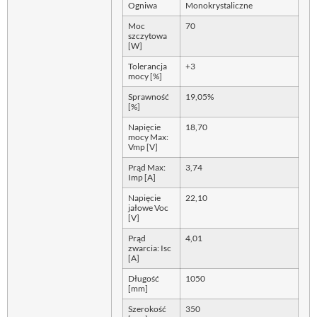
Ogniwa
Monokrystaliczne
Moc
70
szczytowa
[W]
Tolerancja
+3
mocy [%]
Sprawność
19,05%
[%]
Napięcie
18,70
mocy Max:
Vmp [V]
Prąd Max:
3,74
Imp [A]
Napięcie
22,10
jałowe Voc
[V]
Prąd
4,01
zwarcia: Isc
[A]
Długość
1050
[mm]
Szerokość
350