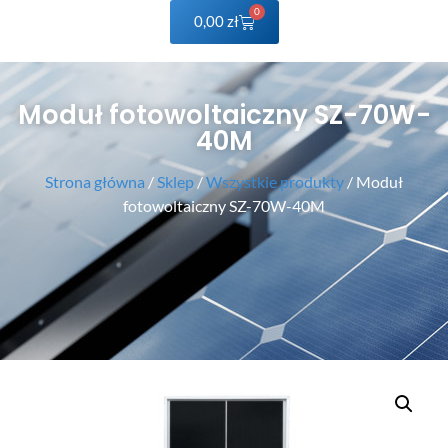
0
0,00
zł
Moduł fotowoltaiczny SZ-70W-
40M
Strona główna
/
Sklep
/
Wszystkie produkty
/ Moduł
fotowoltaiczny SZ-70W-40M