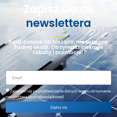
Zapisz się do
newslettera
Bądź zawsze na bieżąco, nie przegap
żadnej okazji. Otrzymasz ciekawe
rabaty i promocje
!
Zgadzam się na przetwarzanie danych w celu otrzymania
newslettera (pole obowiązkowe)
Zapisz się