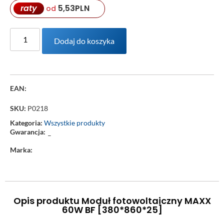
raty
5,53
PLN
od
Dodaj do koszyka
EAN:
SKU:
P0218
Kategoria:
Wszystkie produkty
Gwarancja:
–
Marka:
Opis produktu Moduł fotowoltaiczny MAXX
60W BF [380*860*25]