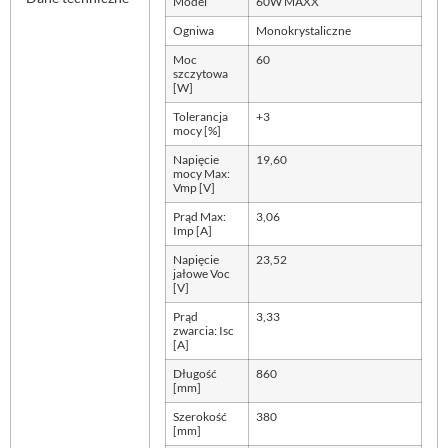
Model
60W MAXX
Ogniwa
Monokrystaliczne
Moc
60
szczytowa
[W]
Tolerancja
+3
mocy [%]
Napięcie
19,60
mocy Max:
Vmp [V]
Prąd Max:
3,06
Imp [A]
Napięcie
23,52
jałowe Voc
[V]
Prąd
3,33
zwarcia: Isc
[A]
Długość
860
[mm]
Szerokość
380
[mm]