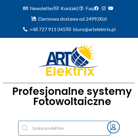
Newsletter
Kontakt
Faq
Darmowa dostawa od 2499,00zł
+48 727 911 045
biuro@artelektrix.pl
Profesjonalne systemy
Fotowoltaiczne