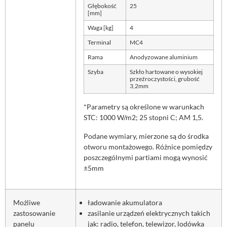
Głębokość
25
[mm]
Waga [kg]
4
Terminal
MC4
Rama
Anodyzowane aluminium
Szyba
Szkło hartowane o wysokiej
przeźroczystości, grubość
3,2mm
*Parametry są określone w warunkach
STC: 1000 W/m2; 25 stopni C; AM 1,5.
Podane wymiary, mierzone są do środka
otworu montażowego. Różnice pomiędzy
poszczególnymi partiami mogą wynosić
±5mm
Możliwe
ładowanie akumulatora
zastosowanie
zasilanie urządzeń elektrycznych takich
panelu
jak: radio, telefon, telewizor, lodówka