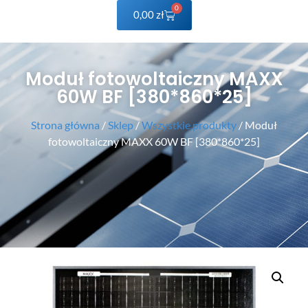
0
0,00
zł
Moduł fotowoltaiczny MAXX
60W BF [380*860*25]
Strona główna
/
Sklep
/
Wszystkie produkty
/ Moduł
fotowoltaiczny MAXX 60W BF [380*860*25]