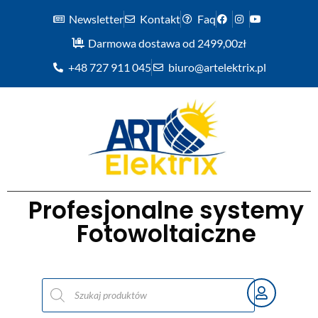
Newsletter
Kontakt
Faq
Darmowa dostawa od 2499,00zł
+48 727 911 045
biuro@artelektrix.pl
Profesjonalne systemy
Fotowoltaiczne