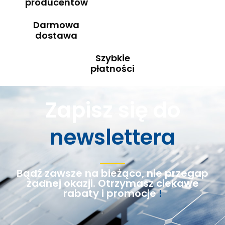
producentów
Darmowa
dostawa
Szybkie
płatności
Zapisz się do
newslettera
Bądź zawsze na bieżąco, nie przegap
żadnej okazji. Otrzymasz ciekawe
rabaty i promocje
!