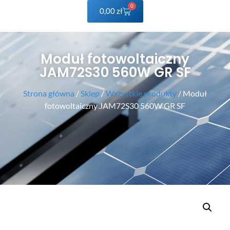
0
0,00
zł
Moduł fotowoltaiczny
JAM72S30 560W GR SF
Strona główna
/
Sklep
/
Wszystkie produkty
/ Moduł
fotowoltaiczny JAM72S30 560W GR SF