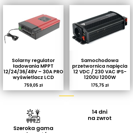
Solarny regulator
Samochodowa
ładowania MPPT
przetwornica napięcia
12/24/36/48V – 30A PRO
12 VDC / 230 VAC IPS-
wyświetlacz LCD
1200U 1200W
759,05
zł
175,75
zł
14 dni
na zwrot
Szeroka gama