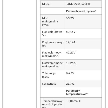
Model
JAM72S30 560 GR
Parametry elektryczne*
Moc
560W
maksymalna
Pmax
Napięcie jałowe
50,15V
Voc
Prąd zwarciowy
14,14A
Isc
Napięcie mocy
42,27V
maksymalnej
Natężenie mocy
13,25A
maksymalnej
Tolerancja
0-+5%
mocy
Sprawność
21,7%
Parametry
temperaturowe**
◦
Temperaturowy
+0,046%/
C
wskaźnik prądu
Isc