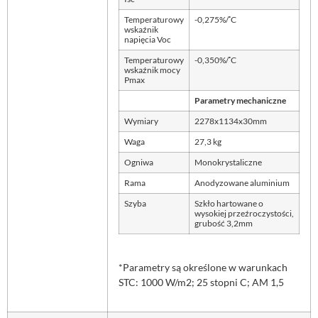
◦
Temperaturowy
-0,275%/
C
wskaźnik
napięcia Voc
◦
Temperaturowy
-0,350%/
C
wskaźnik mocy
Pmax
Parametry mechaniczne
Wymiary
2278x1134x30mm
Waga
27,3 kg
Ogniwa
Monokrystaliczne
Rama
Anodyzowane aluminium
Szyba
Szkło hartowane o
wysokiej przeźroczystości,
grubość 3,2mm
*Parametry są określone w warunkach
STC: 1000 W/m2; 25 stopni C; AM 1,5