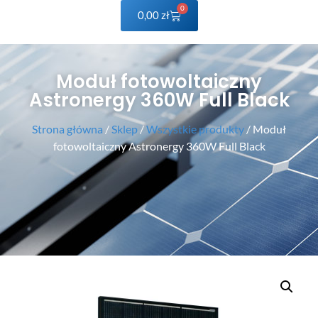
0
0,00
zł
Moduł fotowoltaiczny
Astronergy 360W Full Black
Strona główna
/
Sklep
/
Wszystkie produkty
/ Moduł
fotowoltaiczny Astronergy 360W Full Black