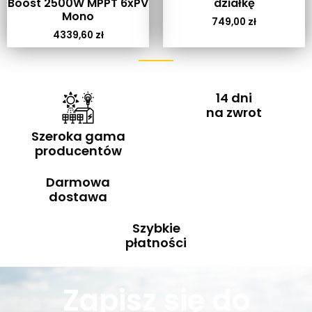
Boost 2500W MPPT 6xPV
działkę
Mono
749,00
zł
4339,60
zł
14 dni
na zwrot
Szeroka gama
producentów
Darmowa
dostawa
Szybkie
płatności
Zapisz się do