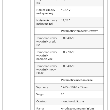
Isc
Napięcie mocy
40,14V
maksymalnej
Natężenie mocy
11,21A
maksymalnej
Parametry temperaturowe**
Temperaturowy
+ 0.04%/°C
wskaźnik prądu
Isc
Temperaturowy
– 0.27%/°C
wskaźnik
napięcia Voc
Temperaturowy
– 0.34%/°C
wskaźnik mocy
Pmax
Parametry mechaniczne
Wymiary
1765 x 1048 x 35 mm
Waga
20
Ogniwa
monokrystaliczne
Rama
Anodyzowane aluminium