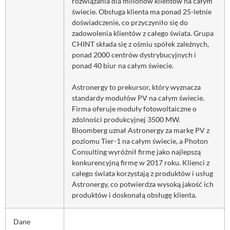
rozwiązania dla milionów klientów na całym
świecie. Obsługa klienta ma ponad 25-letnie
doświadczenie, co przyczyniło się do
zadowolenia klientów z całego świata. Grupa
CHINT składa się z ośmiu spółek zależnych,
ponad 2000 centrów dystrybucyjnych i
ponad 40 biur na całym świecie.
Astronergy to prekursor, który wyznacza
standardy modułów PV na całym świecie.
Firma oferuje moduły fotowoltaiczne o
zdolności produkcyjnej 3500 MW.
Bloomberg uznał Astronergy za markę PV z
poziomu Tier-1 na całym świecie, a Photon
Consulting wyróżnił firmę jako najlepszą
konkurencyjną firmę w 2017 roku. Klienci z
całego świata korzystają z produktów i usług
Astronergy, co potwierdza wysoką jakość ich
produktów i doskonałą obsługę klienta.
Dane