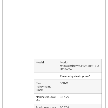
Model
Moduł
fotowoltaiczny CHSM60M(BL)-
HC 360W
Parametry elektryczne*
Moc
360W
maksymalna
Pmax
Napięcie jałowe
33,49V
Voc
Prąd zwarciowy
10,75A