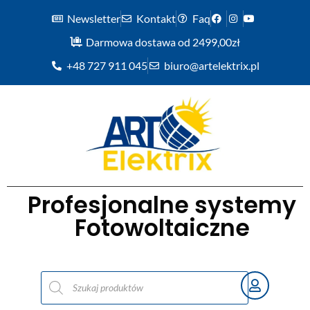
Newsletter
Kontakt
Faq
Darmowa dostawa od 2499,00zł
+48 727 911 045
biuro@artelektrix.pl
Profesjonalne systemy
Fotowoltaiczne