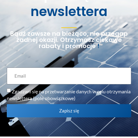
newslettera
Bądź zawsze na bieżąco, nie przegap
żadnej okazji. Otrzymasz ciekawe
rabaty i promocje
!
Zgadzam się na przetwarzanie danych w celu otrzymania
newslettera (pole obowiązkowe)
Zapisz się