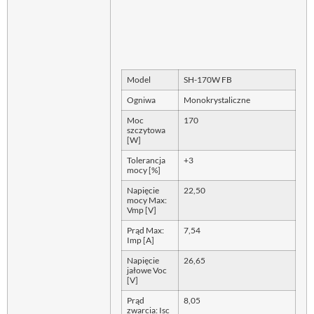
Model
SH-170W FB
Ogniwa
Monokrystaliczne
Moc
170
szczytowa
[W]
Tolerancja
+3
mocy [%]
Napięcie
22,50
mocy Max:
Vmp [V]
Prąd Max:
7,54
Imp [A]
Napięcie
26,65
jałowe Voc
[V]
Prąd
8,05
zwarcia: Isc