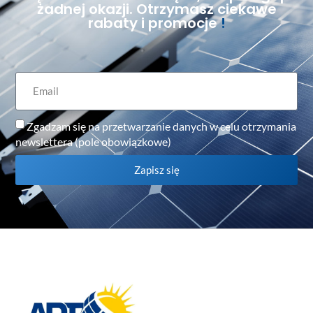
żadnej okazji. Otrzymasz ciekawe
rabaty i promocje
!
Zgadzam się na przetwarzanie danych w celu otrzymania
newslettera (pole obowiązkowe)
Zapisz się