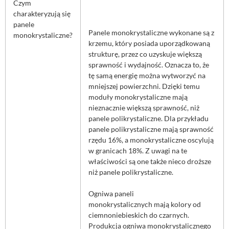
Czym
charakteryzują się
panele
Panele monokrystaliczne wykonane są z
monokrystaliczne?
krzemu, który posiada uporządkowaną
strukturę, przez co uzyskuje większą
sprawność i wydajność. Oznacza to, że
tę samą energię można wytworzyć na
mniejszej powierzchni. Dzięki temu
moduły monokrystaliczne mają
nieznacznie większą sprawność, niż
panele polikrystaliczne. Dla przykładu
panele polikrystaliczne mają sprawność
rzędu 16%, a monokrystaliczne oscylują
w granicach 18%. Z uwagi na te
właściwości są one także nieco droższe
niż panele polikrystaliczne.
Ogniwa paneli
monokrystalicznych mają kolory od
ciemnoniebieskich do czarnych.
Produkcja ogniwa monokrystalicznego