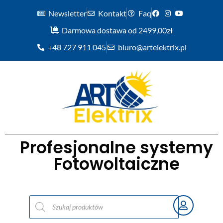
Newsletter
Kontakt
Faq
Darmowa dostawa od 2499,00zł
+48 727 911 045
biuro@artelektrix.pl
Profesjonalne systemy
Fotowoltaiczne