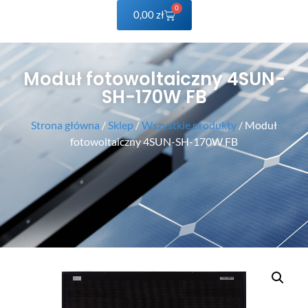
0
0,00
zł
Moduł fotowoltaiczny 4SUN-
SH-170W FB
Strona główna
/
Sklep
/
Wszystkie produkty
/ Moduł
fotowoltaiczny 4SUN-SH-170W FB