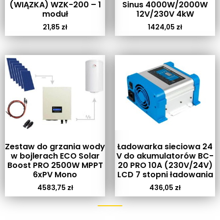
(WIĄZKA) WZK-200 – 1
Sinus 4000W/2000W
moduł
12V/230V 4kW
21,85
zł
1424,05
zł
Zestaw do grzania wody
Ładowarka sieciowa 24
w bojlerach ECO Solar
V do akumulatorów BC-
Boost PRO 2500W MPPT
20 PRO 10A (230V/24V)
6xPV Mono
LCD 7 stopni ładowania
4583,75
zł
436,05
zł