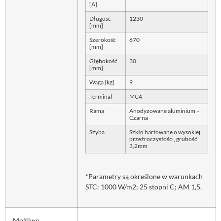
[A]
Długość
1230
[mm]
Szerokość
670
[mm]
Głębokość
30
[mm]
Waga [kg]
9
Terminal
MC4
Rama
Anodyzowane aluminium –
Czarna
Szyba
Szkło hartowane o wysokiej
przeźroczystości, grubość
3,2mm
*Parametry są określone w warunkach
STC: 1000 W/m2; 25 stopni C; AM 1,5.
Możliwe