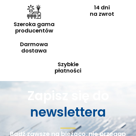
14 dni
na zwrot
Szeroka gama
producentów
Darmowa
dostawa
Szybkie
płatności
Zapisz się do
newslettera
Bądź zawsze na bieżąco, nie przegap