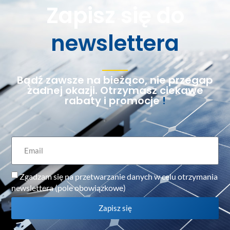
Zapisz się do
newslettera
Bądź zawsze na bieżąco, nie przegap
żadnej okazji. Otrzymasz ciekawe
rabaty i promocje
!
Zgadzam się na przetwarzanie danych w celu otrzymania
newslettera (pole obowiązkowe)
Zapisz się