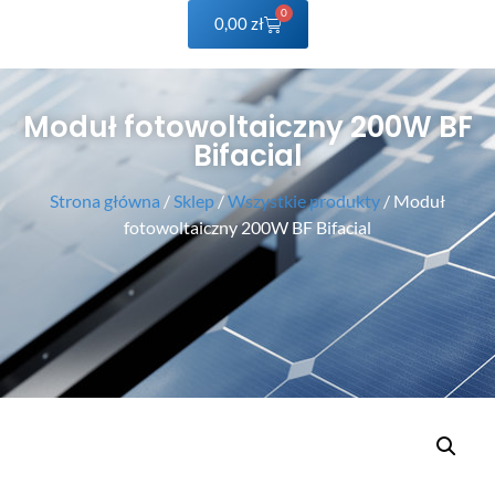
0
0,00
zł
Moduł fotowoltaiczny 200W BF
Bifacial
Strona główna
/
Sklep
/
Wszystkie produkty
/ Moduł
fotowoltaiczny 200W BF Bifacial