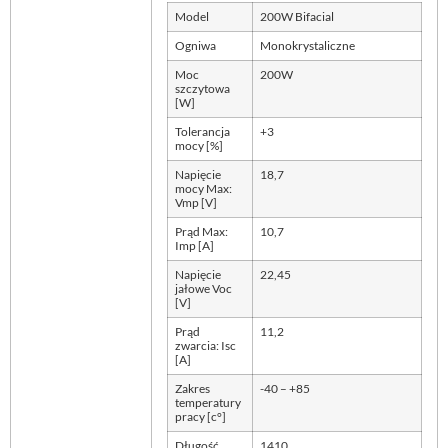
Model
200W Bifacial
Ogniwa
Monokrystaliczne
Moc
200W
szczytowa
[W]
Tolerancja
+3
mocy [%]
Napięcie
18,7
mocy Max:
Vmp [V]
Prąd Max:
10,7
Imp [A]
Napięcie
22,45
jałowe Voc
[V]
Prąd
11,2
zwarcia: Isc
[A]
Zakres
-40 – +85
temperatury
pracy [c°]
Długość
1410