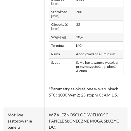
[mm]
Szerokość
700
[mm]
Głębokość
35
[mm]
Waga [kg]
10,6
Terminal
MC4
Rama
Anodyzowane aluminium
Szyba
Szkło hartowane o wysokiej
przeźroczystości, grubość
3,2mm
*Parametry są określone w warunkach
STC: 1000 W/m2; 25 stopni C; AM 1,5.
Możliwe
W ZALEŻNOŚCI OD WIELKOŚCI,
zastosowanie
PANELE SŁONECZNE MOGĄ SŁUŻYĆ
panelu
DO: