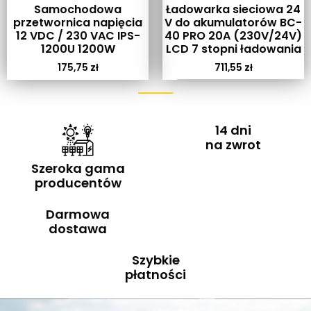
Samochodowa
Ładowarka sieciowa 24
przetwornica napięcia
V do akumulatorów BC-
12 VDC / 230 VAC IPS-
40 PRO 20A (230V/24V)
1200U 1200W
LCD 7 stopni ładowania
175,75
zł
711,55
zł
14 dni
na zwrot
Szeroka gama
producentów
Darmowa
dostawa
Szybkie
płatności