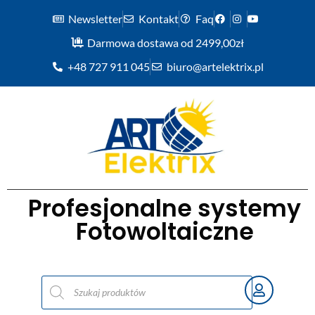
Newsletter
Kontakt
Faq
Darmowa dostawa od 2499,00zł
+48 727 911 045
biuro@artelektrix.pl
Profesjonalne systemy
Fotowoltaiczne