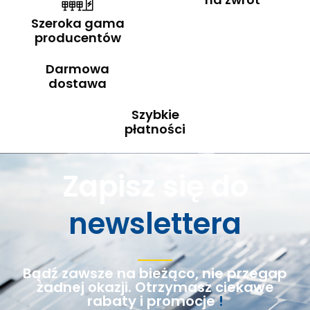
Szeroka gama
producentów
Darmowa
dostawa
Szybkie
płatności
Zapisz się do
newslettera
Bądź zawsze na bieżąco, nie przegap
żadnej okazji. Otrzymasz ciekawe
rabaty i promocje
!