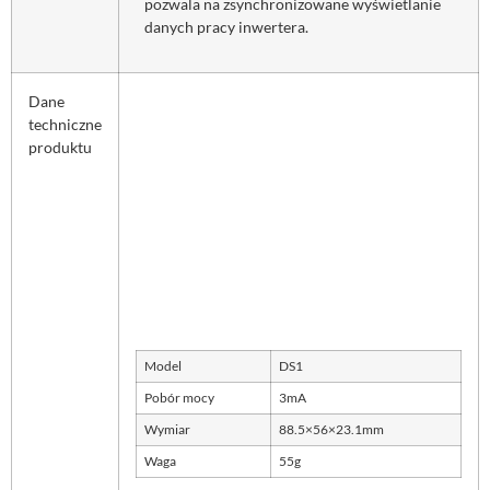
pozwala na zsynchronizowane wyświetlanie
danych pracy inwertera.
Dane
techniczne
produktu
Model
DS1
Pobór mocy
3mA
Wymiar
88.5×56×23.1mm
Waga
55g