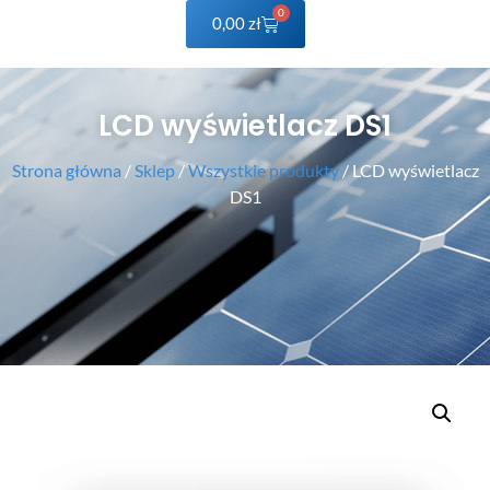
0
0,00
zł
LCD wyświetlacz DS1
Strona główna
/
Sklep
/
Wszystkie produkty
/ LCD wyświetlacz
DS1