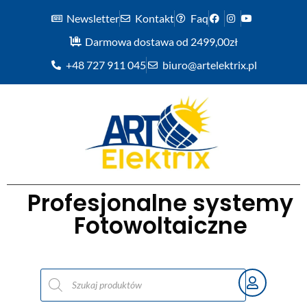
Newsletter
Kontakt
Faq
Darmowa dostawa od 2499,00zł
+48 727 911 045
biuro@artelektrix.pl
Profesjonalne systemy
Fotowoltaiczne