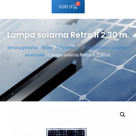
0
0,00
zł
Lampa solarna Retro II 2,30 m.
Strona główna
/
Sklep
/
Oświetlenie
/
Oświetlenie solarne i
wiatrowe
/ Lampa solarna Retro II 2,30 m.