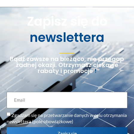
Zapisz się do
newslettera
Bądź zawsze na bieżąco, nie przegap
żadnej okazji. Otrzymasz ciekawe
rabaty i promocje
!
Zgadzam się na przetwarzanie danych w celu otrzymania
newslettera (pole obowiązkowe)
Zapisz się