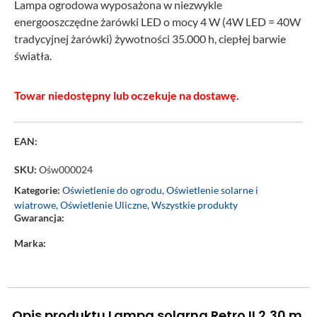
Lampa ogrodowa wyposażona w niezwykle
energooszczędne żarówki LED o mocy 4 W (4W LED = 40W
tradycyjnej żarówki) żywotności 35.000 h, ciepłej barwie
światła.
Towar niedostępny lub oczekuje na dostawę.
EAN:
SKU:
Ośw000024
Kategorie:
Oświetlenie do ogrodu
,
Oświetlenie solarne i
wiatrowe
,
Oświetlenie Uliczne
,
Wszystkie produkty
Gwarancja:
Marka:
Opis produktu Lampa solarna Retro II 2,30 m.