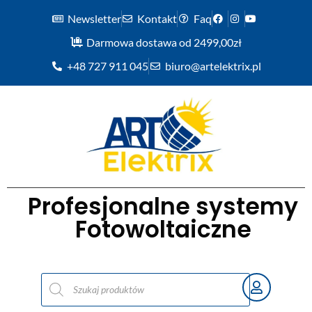
Newsletter
Kontakt
Faq
Darmowa dostawa od 2499,00zł
+48 727 911 045
biuro@artelektrix.pl
Profesjonalne systemy
Fotowoltaiczne