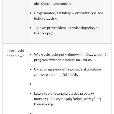
określoną liczbę godzin.
Programator jest łatwy w obsłudze, posiada
jeden przycisk.
Jednym przyciskiem ustawisz dogodną do
Ciebie opcję.
Informacje
W okresie jesienno – zimowym należy zmienić
dodatkowe
program świecenia latarni na krótszy.
Układ magazynowania posiada akumulator
żelowy o pojemności 14 Ah.
Latarnie słoneczne są bardzo proste w
montażu i nie wymagają żadnej szczególnej
konserwacji.