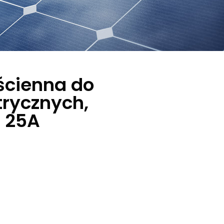
ścienna do
trycznych,
, 25A