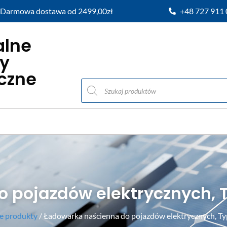
Darmowa dostawa od 2499,00zł
+48 727 911
alne
y
iczne
pojazdów elektrycznych, Ty
e produkty
/ Ładowarka naścienna do pojazdów elektrycznych, Typ