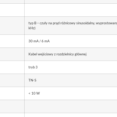
typ B – czuły na prąd różnicowy sinusoidalny, wyprostowany
kHz)
30 mA / 6 mA
Kabel wejściowy z rozdzielnicy głównej
tryb 3
TN-S
< 10 W