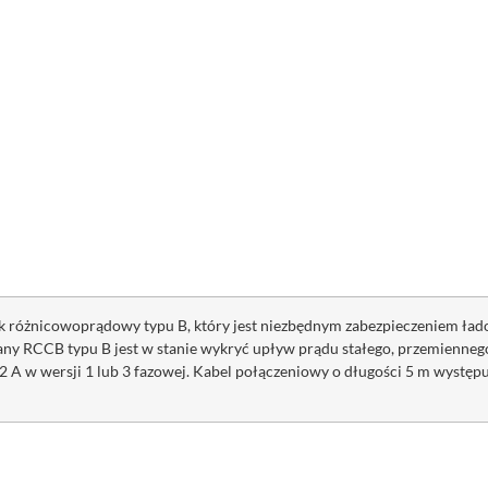
k różnicowoprądowy typu B, który jest niezbędnym zabezpieczeniem łado
any RCCB typu B jest w stanie wykryć upływ prądu stałego, przemiennego 
A w wersji 1 lub 3 fazowej. Kabel połączeniowy o długości 5 m występuje 