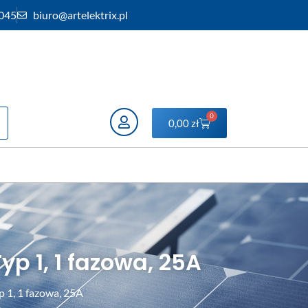
 045
biuro@artelektrix.pl
0
0,00
zł
p 1, 1 fazowa, 25A
 1, 1 fazowa, 25A