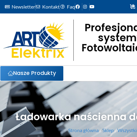
Newsletter
Kontakt
Faq
Profesjon
system
Fotowolta
Nasze Produkty
Ładowarka naścienna do 
Strona główna
/
Sklep
/
Wszystki