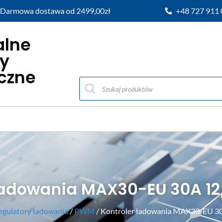
Darmowa dostawa od 2499,00zł
+48 727 911
alne
y
iczne
 ładowania MAX30-EU 30A 1
egulatory ładowania
/
PWM
/ Kontroler ładowania MAX30-EU 3