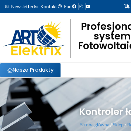
Newsletter
Kontakt
Faq
Profesjon
system
Fotowolta
Nasze Produkty
Kontroler
Strona główna
/
Sklep
/
R