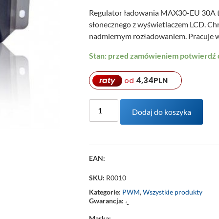
Regulator ładowania MAX30-EU 30A to
słonecznego z wyświetlaczem LCD. Ch
nadmiernym rozładowaniem. Pracuje 
Stan: przed zamówieniem potwierdź
raty
4,34
PLN
od
Dodaj do koszyka
EAN:
SKU:
R0010
Kategorie:
PWM
,
Wszystkie produkty
Gwarancja:
‘-
Marka: