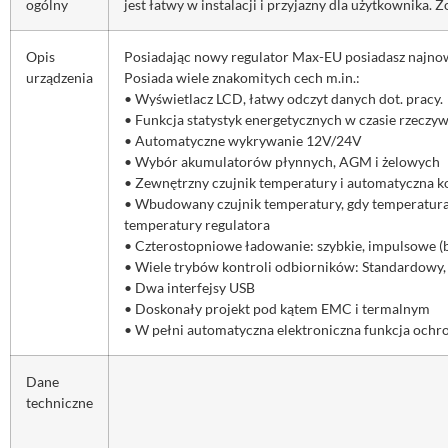
ogólny
jest łatwy w instalacji i przyjazny dla użytkowni
Opis
Posiadając nowy regulator Max-EU posiadasz najnow
urządzenia
Posiada wiele znakomitych cech m.in.:
• Wyświetlacz LCD, łatwy odczyt danych dot. pracy.
• Funkcja statystyk energetycznych w czasie rzeczyw
• Automatyczne wykrywanie 12V/24V
• Wybór akumulatorów płynnych, AGM i żelowych
• Zewnętrzny czujnik temperatury i automatyczna 
• Wbudowany czujnik temperatury, gdy temperatura 
temperatury regulatora
• Czterostopniowe ładowanie: szybkie, impulsowe (b
• Wiele trybów kontroli odbiorników: Standardowy, 
• Dwa interfejsy USB
• Doskonały projekt pod kątem EMC i termalnym
• W pełni automatyczna elektroniczna funkcja ochr
Dane
techniczne