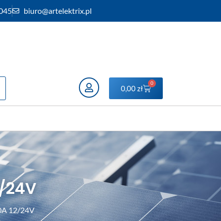
 045
biuro@artelektrix.pl
0
0,00
zł
2/24V
0A 12/24V