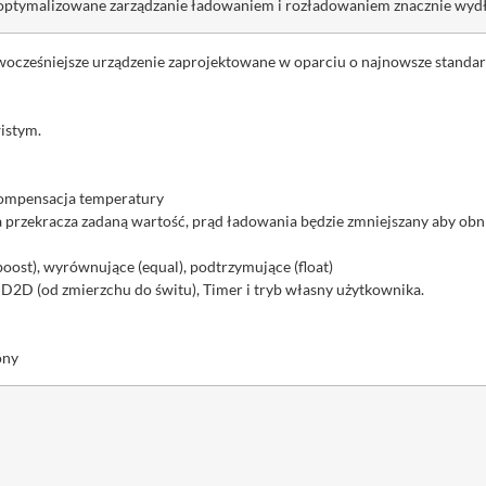
ka. Zoptymalizowane zarządzanie ładowaniem i rozładowaniem znacznie w
ocześniejsze urządzenie zaprojektowane w oparciu o najnowsze standar
istym.
kompensacja temperatury
przekracza zadaną wartość, prąd ładowania będzie zmniejszany aby obni
oost), wyrównujące (equal), podtrzymujące (float)
D2D (od zmierzchu do świtu), Timer i tryb własny użytkownika.
ony