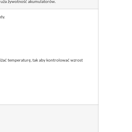
ydłuża żywotność akumulatorów.
dy.
żać temperaturę, tak aby kontrolować wzrost