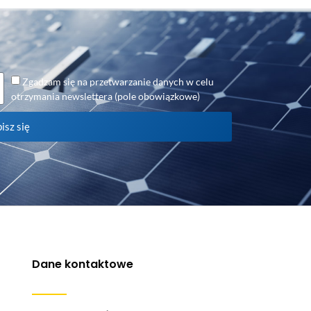
Zgadzam się na przetwarzanie danych w celu
otrzymania newslettera (pole obowiązkowe)
isz się
Dane kontaktowe