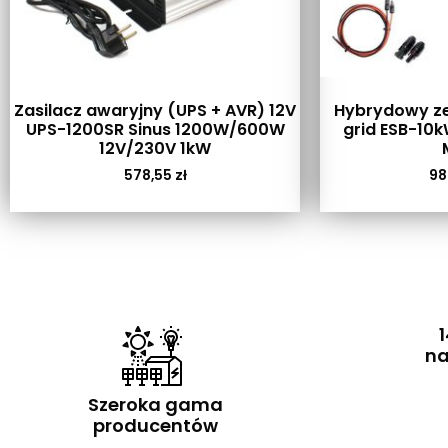
Zasilacz awaryjny (UPS + AVR) 12V
Hybrydowy ze
UPS-1200SR Sinus 1200W/600W
grid ESB-10
12V/230V 1kW
578,55
zł
98
1
na
Szeroka gama
producentów