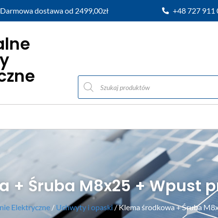
Darmowa dostawa od 2499,00zł
+48 727 911
alne
y
iczne
a + Śruba M8x25 + Wpust 
ie Elektryczne
/
Uchwyty i opaski
/ Klema środkowa + Śruba M8