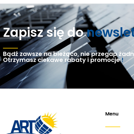
Zapisz się do
newsle
Bądź zawsze na bieżąco, nie przegap żadne
Otrzymasz ciekawe rabaty i promocje
!
Menu