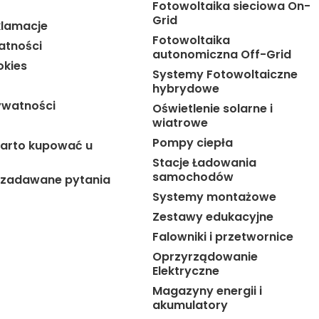
Fotowoltaika sieciowa On-
Grid
klamacje
Fotowoltaika
atności
autonomiczna Off-Grid
okies
Systemy Fotowoltaiczne
hybrydowe
ywatności
Oświetlenie solarne i
wiatrowe
Pompy ciepła
arto kupować u
Stacje Ładowania
samochodów
j zadawane pytania
Systemy montażowe
Zestawy edukacyjne
Falowniki i przetwornice
Oprzyrządowanie
Elektryczne
Magazyny energii i
akumulatory