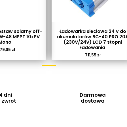
staw solarny off-
Ładowarka sieciowa 24 V do
kW-48 MPPT 10xPV
akumulatorów BC-40 PRO 20
Mono
(230V/24V) LCD 7 stopni
ładowania
79,05
zł
711,55
zł
4 dni
Darmowa
 zwrot
dostawa