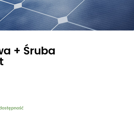
wa + Śruba
t
 dostępność