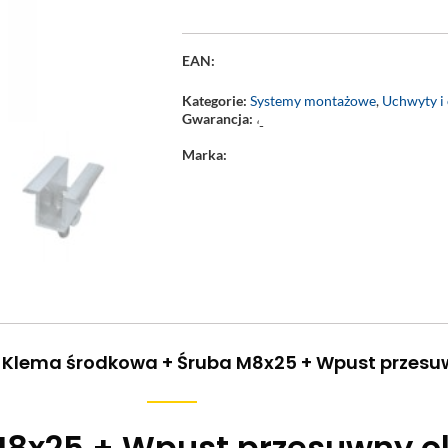
EAN:
Kategorie:
Systemy montażowe
,
Uchwyty i 
Gwarancja:
‘-
Marka:
 Klema środkowa + Śruba M8x25 + Wpust przesu
8x25 + Wpust przesuwny o