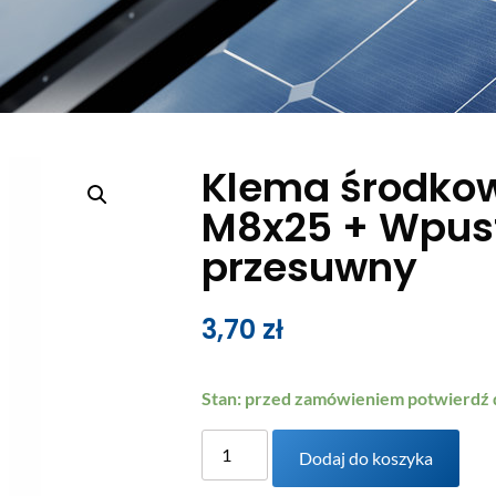
Klema środko
M8x25 + Wpus
przesuwny
3,70
zł
Stan: przed zamówieniem potwierdź
Dodaj do koszyka