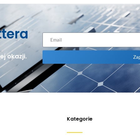
ttera
j okazji.
Zap
Kategorie