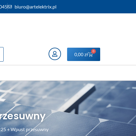
 045
biuro@artelektrix.pl
0
0,00
zł
przesuwny
x25 + Wpust przesuwny