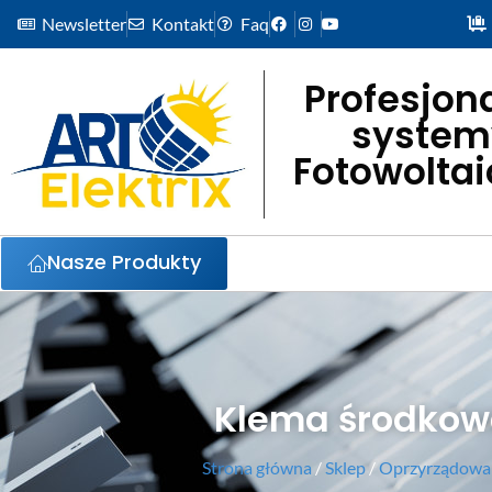
Newsletter
Kontakt
Faq
Profesjon
system
Fotowolta
Nasze Produkty
Klema środkow
Strona główna
/
Sklep
/
Oprzyrządowan