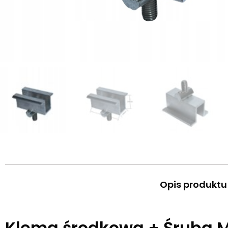
Opis produktu
Klema środkowa + Śruba M