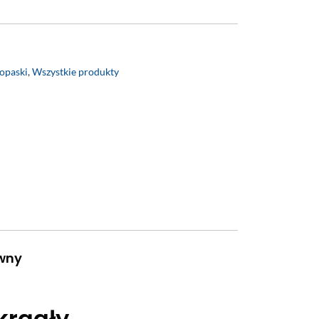
opaski
,
Wszystkie produkty
wny
krągły