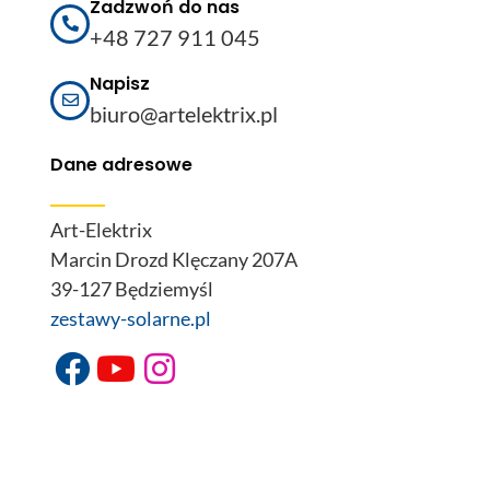
Zadzwoń do nas
+48 727 911 045
Napisz
biuro@artelektrix.pl
Dane adresowe
Art-Elektrix
Marcin Drozd Klęczany 207A
39-127 Będziemyśl
zestawy-solarne.pl