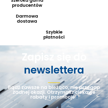
Szeroka gama
producentów
Darmowa
dostawa
Szybkie
płatności
Zapisz się do
newslettera
Bądź zawsze na bieżąco, nie przegap
żadnej okazji. Otrzymasz ciekawe
rabaty i promocje
!