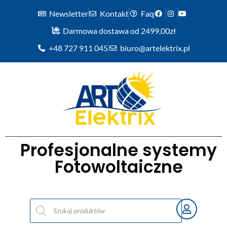
Newsletter
Kontakt
Faq
Darmowa dostawa od 2499,00zł
+48 727 911 045
biuro@artelektrix.pl
Profesjonalne systemy
Fotowoltaiczne