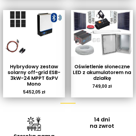
Hybrydowy zestaw
Oświetlenie słoneczne
solarny off-grid ESB-
LED z akumulatorem na
3kW-24 MPPT 6xPV
działkę
Mono
749,00
zł
5452,05
zł
14 dni
na zwrot