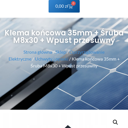
0
0,00
zł
Klema końcowa 35mm + Śruba
M8x30 + Wpust przesuwny
Strona główna
/
Sklep
/
Oprzyrządowanie
Elektryczne
/
Uchwyty i opaski
/ Klema końcowa 35mm +
Śruba M8x30 + Wpust przesuwny