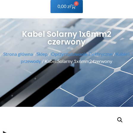
0
0,00
zł
Kabel Solarny 1x6mm2
czerwony
Strona główna
/
Sklep
/
Oprzyrządowanie Elektryczne
/
Kable i
przewody
/ Kabel Solarny 1x6mm2 czerwony