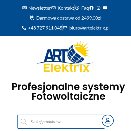
Newsletter
Kontakt
Faq
Darmowa dostawa od 2499,00zł
+48 727 911 045
biuro@artelektrix.pl
Profesjonalne systemy
Fotowoltaiczne