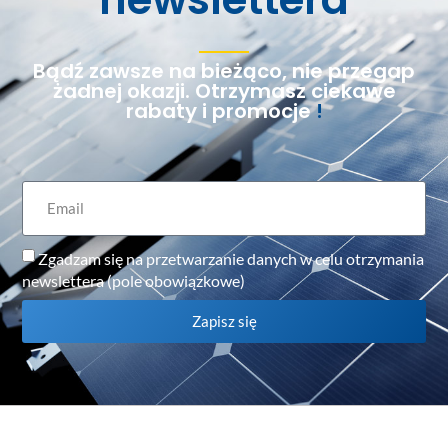
Bądź zawsze na bieżąco, nie przegap
żadnej okazji. Otrzymasz ciekawe
rabaty i promocje
!
Zgadzam się na przetwarzanie danych w celu otrzymania
newslettera (pole obowiązkowe)
Zapisz się