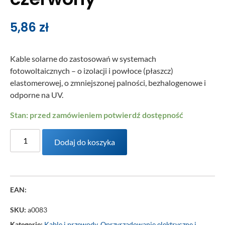
5,86
zł
Kable solarne do zastosowań w systemach
fotowoltaicznych – o izolacji i powłoce (płaszcz)
elastomerowej, o zmniejszonej palności, bezhalogenowe i
odporne na UV.
Stan: przed zamówieniem potwierdź dostępność
Dodaj do koszyka
EAN:
SKU:
a0083
Kategorie:
Kable i przewody
,
Oprzyrządowanie elektryczne i