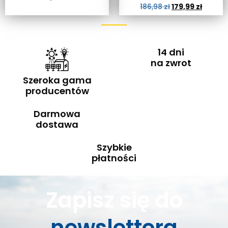
186,98
zł
179,99
zł
14 dni
na zwrot
Szeroka gama
producentów
Darmowa
dostawa
Szybkie
płatności
Zapisz się do
newslettera