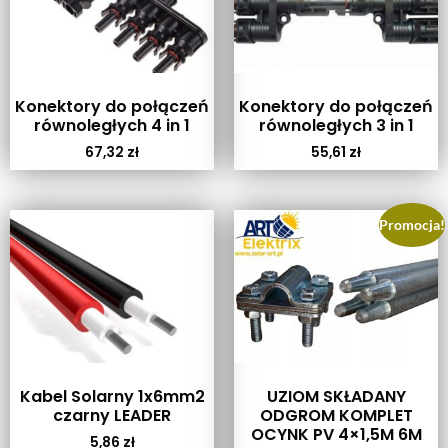
Konektory do połączeń
Konektory do połączeń
równoległych 4 in 1
równoległych 3 in 1
67,32
zł
55,61
zł
Promocja!
Kabel Solarny 1x6mm2
UZIOM SKŁADANY
czarny LEADER
ODGROM KOMPLET
OCYNK PV 4×1,5M 6M
5,86
zł