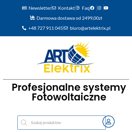
Newsletter
Kontakt
Faq
Darmowa dostawa od 2499,00zł
+48 727 911 045
biuro@artelektrix.pl
Profesjonalne systemy
Fotowoltaiczne