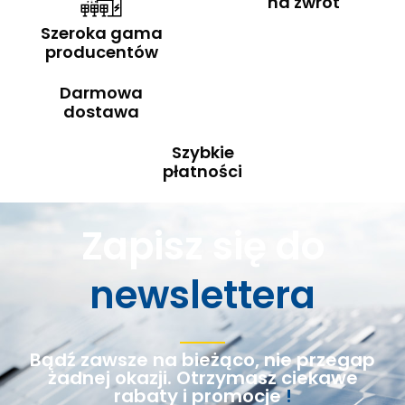
na zwrot
Szeroka gama
producentów
Darmowa
dostawa
Szybkie
płatności
Zapisz się do
newslettera
Bądź zawsze na bieżąco, nie przegap
żadnej okazji. Otrzymasz ciekawe
rabaty i promocje
!