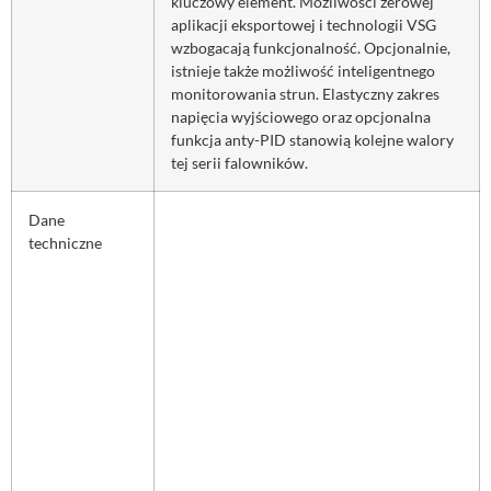
kluczowy element. Możliwości zerowej
aplikacji eksportowej i technologii VSG
wzbogacają funkcjonalność. Opcjonalnie,
istnieje także możliwość inteligentnego
monitorowania strun. Elastyczny zakres
napięcia wyjściowego oraz opcjonalna
funkcja anty-PID stanowią kolejne walory
tej serii falowników.
Dane
techniczne