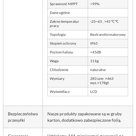
Sprawność MPPT
>99%
Dane ogólne
Zakres temperatur
-25~65 , >45 ℃ ℃
pracy
Topologia
Beztransformatorowy
Stopień ochrony
IP65
Poziom hałasu
<45dB
Waga
11 kg
Chłodzenie
naturalne
Wymiary
283 szer. ×463
wys.×178gł.
Wyświetlacz
LCD
Bezpieczeństwo
Nasze produkty zapakowane są w gruby
przesyłki
karton, dodatkowo zabezpieczone folią.
Gwarancja
Udzielamy 144-miesięcznej gwarancji na