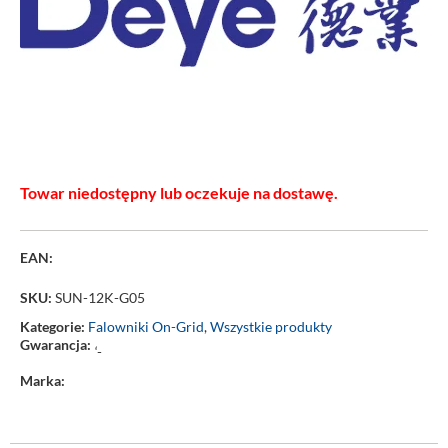
Towar niedostępny lub oczekuje na dostawę.
EAN:
SKU:
SUN-12K-G05
Kategorie:
Falowniki On-Grid
,
Wszystkie produkty
Gwarancja:
‘-
Marka: