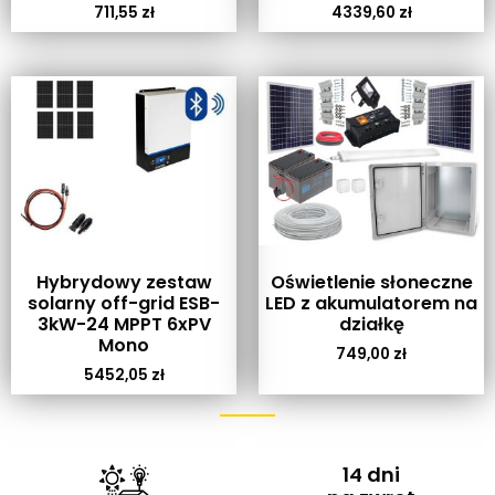
711,55
zł
4339,60
zł
Hybrydowy zestaw
Oświetlenie słoneczne
solarny off-grid ESB-
LED z akumulatorem na
3kW-24 MPPT 6xPV
działkę
Mono
749,00
zł
5452,05
zł
14 dni