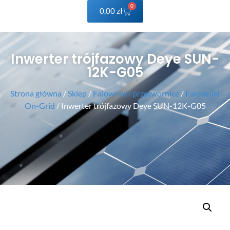
0
0,00
zł
Inwerter trójfazowy Deye SUN-
12K-G05
Strona główna
/
Sklep
/
Falowniki i przetwornice
/
Falowniki
On-Grid
/ Inwerter trójfazowy Deye SUN-12K-G05