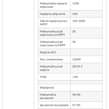
Maksymalne napięcie
1100
wejściowe
Napięcie załączenia
140
Zakres napięcia pracy
120-1000
MPPT
Maksymalny prąd
20
wejściowy na MPPT
Maksymalny prąd
30
zwarciowy na MPPT
Wyjście (AC)
Moc znamionowa
12000
Maksymalny prąd
20/19.2
wyjścia
THDi
<3%
Wydajność
Maksymalna
98,3%
sprawność
Sprawność europejska
97,5%