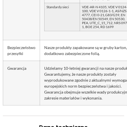
Standardy sieci
VDE-AR-N 4105, VDE V 0124
100, VDE V 0126-1-1, AS/NZS
4777, CEI 0-21,G83/G59, EN
50438/EN 50549, EN 50530,
PEA, UTE_C_15_712, NRS 097
1, BOE 254, RD 1699
Bezpieczeństwo
Nasze produkty zapakowane są w gruby karton,
przesyłki
dodatkowo zabezpieczone folią.
Gwarancja
Udzielamy 10-letniej gwarancji na nasze produk
Gwarantujemy, że nasze produkty zostały
wyprodukowane zgodnie z aktualnymi wymog
europejskich norm bezpieczeństwa i jakości.
Gwarancja obejmuje wszelkie wady produkcyj
zakresie materiałów i wykonania.