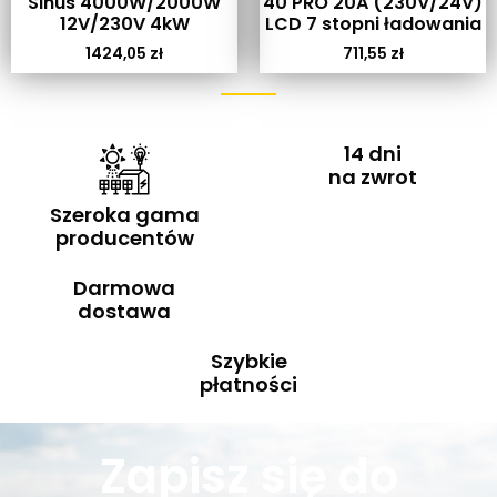
Sinus 4000W/2000W
40 PRO 20A (230V/24V)
12V/230V 4kW
LCD 7 stopni ładowania
1424,05
zł
711,55
zł
14 dni
na zwrot
Szeroka gama
producentów
Darmowa
dostawa
Szybkie
płatności
Zapisz się do