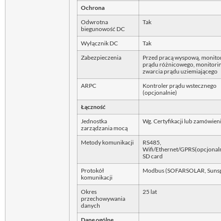
Ochrona
Odwrotna
Tak
biegunowość DC
Wyłącznik DC
Tak
Zabezpieczenia
Przed pracą wyspową, monito
prądu różnicowego, monitori
zwarcia prądu uziemiającego
ARPC
Kontroler prądu wstecznego
(opcjonalnie)
Łączność
Jednostka
Wg. Certyfikacji lub zamówien
zarządzania mocą
Metody komunikacji
RS485,
Wifi/Ethernet/GPRS(opcjonaln
SD card
Protokół
Modbus (SOFARSOLAR, Suns
komunikacji
Okres
25 lat
przechowywania
danych
Dane ogólne