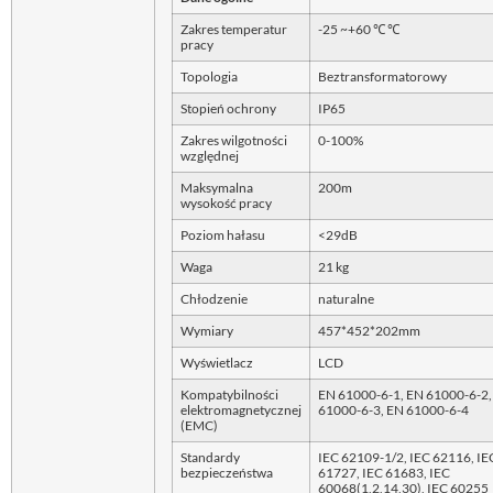
Zakres temperatur
-25 ~+60 ℃ ℃
pracy
Topologia
Beztransformatorowy
Stopień ochrony
IP65
Zakres wilgotności
0-100%
względnej
Maksymalna
200m
wysokość pracy
Poziom hałasu
<29dB
Waga
21 kg
Chłodzenie
naturalne
Wymiary
457*452*202mm
Wyświetlacz
LCD
Kompatybilności
EN 61000-6-1, EN 61000-6-2,
elektromagnetycznej
61000-6-3, EN 61000-6-4
(EMC)
Standardy
IEC 62109-1/2, IEC 62116, IE
bezpieczeństwa
61727, IEC 61683, IEC
60068(1,2,14,30), IEC 60255