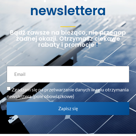
newslettera
Bądź zawsze na bieżąco, nie przegap
żadnej okazji. Otrzymasz ciekawe
rabaty i promocje
!
Zgadzam się na przetwarzanie danych w celu otrzymania
newslettera (pole obowiązkowe)
Zapisz się