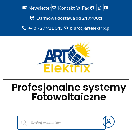
Newsletter
Kontakt
Faq
Darmowa dostawa od 2499,00zł
+48 727 911 045
biuro@artelektrix.pl
Profesjonalne systemy
Fotowoltaiczne