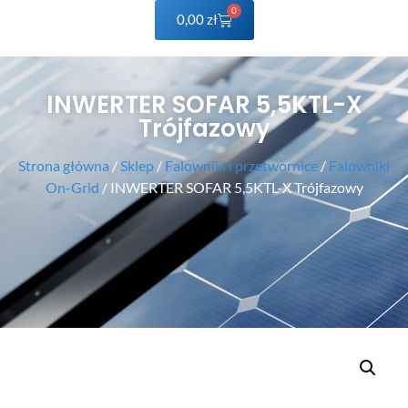
0
0,00
zł
INWERTER SOFAR 5,5KTL-X
Trójfazowy
Strona główna
/
Sklep
/
Falowniki i przetwornice
/
Falowniki
On-Grid
/ INWERTER SOFAR 5,5KTL-X Trójfazowy