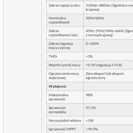
Zakres napięcia sieci
310Vac-480Vac (Zgodnie z n
krajową)
Nominalna
50Hz/60Hz
częstotliwość
Zakres
45Hz-55Hz/54Hz-66Hz (Zgod
częstotliwości sieci
z normą krajową)
Zakres regulacji
0~100%
mocy czynnej
THDi
<3%
Współczynnik mocy
>0.99 (regulacja +/-0.8)
Ograniczenie mocy
Zero eksport lub eksport
wyjściowej
ograniczony
Wydajność
Maksymalna
98%
sprawność
Sprawność
97,5%
europejska
Nocny pobór własny
<1W
Sprawność MPPT
>99,9%