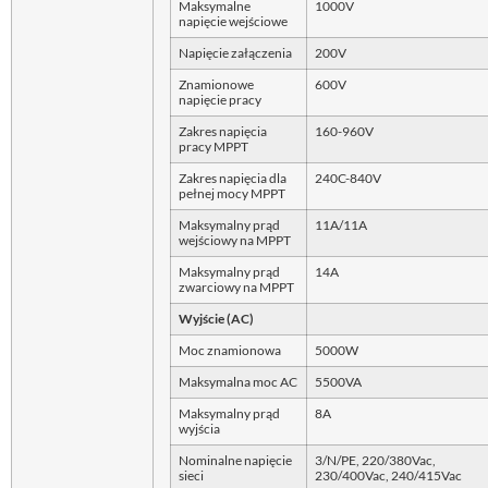
Maksymalne
1000V
napięcie wejściowe
Napięcie załączenia
200V
Znamionowe
600V
napięcie pracy
Zakres napięcia
160-960V
pracy MPPT
Zakres napięcia dla
240C-840V
pełnej mocy MPPT
Maksymalny prąd
11A/11A
wejściowy na MPPT
Maksymalny prąd
14A
zwarciowy na MPPT
Wyjście (AC)
Moc znamionowa
5000W
Maksymalna moc AC
5500VA
Maksymalny prąd
8A
wyjścia
Nominalne napięcie
3/N/PE, 220/380Vac,
sieci
230/400Vac, 240/415Vac