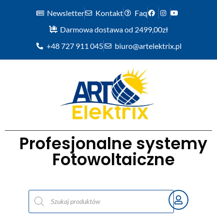
Newsletter
Kontakt
Faq
Darmowa dostawa od 2499,00zł
+48 727 911 045
biuro@artelektrix.pl
Profesjonalne systemy
Fotowoltaiczne