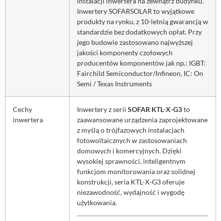
instalacji inwertera na zewnątrz budynku.
Inwertery SOFARSOLAR to wyjątkowe
produkty na rynku, z 10-letnią gwarancją w
standardzie bez dodatkowych opłat. Przy
jego budowie zastosowano najwyższej
jakości komponenty czołowych
producentów komponentów jak np.: IGBT:
Fairchild Semiconductor/Infineon, IC: On
Semi / Texas Instruments
Cechy
Inwertery z serii
SOFAR KTL-X-G3
to
inwertera
zaawansowane urządzenia zaprojektowane
z myślą o trójfazowych instalacjach
fotowoltaicznych w zastosowaniach
domowych i komercyjnych. Dzięki
wysokiej sprawności, inteligentnym
funkcjom monitorowania oraz solidnej
konstrukcji, seria KTL-X-G3 oferuje
niezawodność, wydajność i wygodę
użytkowania.