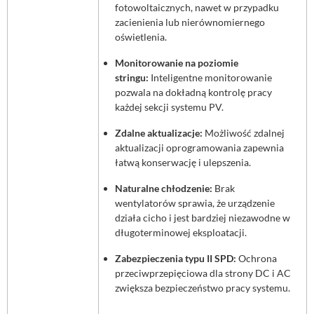
fotowoltaicznych, nawet w przypadku
zacienienia lub nierównomiernego
oświetlenia.
Monitorowanie na poziomie
stringu:
Inteligentne monitorowanie
pozwala na dokładną kontrolę pracy
każdej sekcji systemu PV.
Zdalne aktualizacje:
Możliwość zdalnej
aktualizacji oprogramowania zapewnia
łatwą konserwację i ulepszenia.
Naturalne chłodzenie:
Brak
wentylatorów sprawia, że urządzenie
działa cicho i jest bardziej niezawodne w
długoterminowej eksploatacji.
Zabezpieczenia typu II SPD:
Ochrona
przeciwprzepięciowa dla strony DC i AC
zwiększa bezpieczeństwo pracy systemu.