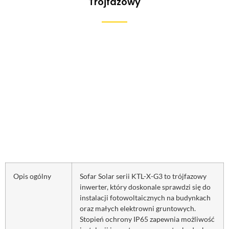
Trójfazowy
Opis ogólny
Sofar Solar serii KTL-X-G3 to trójfazowy
inwerter, który doskonale sprawdzi się do
instalacji fotowoltaicznych na budynkach
oraz małych elektrowni gruntowych.
Stopień ochrony IP65 zapewnia możliwość