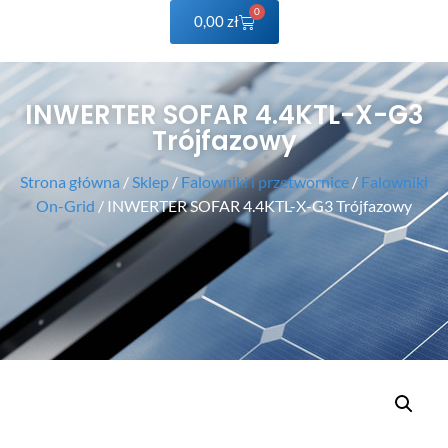
0
0,00
zł
INWERTER SOFAR 4.4KTL-X-G3
Trójfazowy
Strona główna
/
Sklep
/
Falowniki i przetwornice
/
Falowniki
On-Grid
/ INWERTER SOFAR 4.4KTL-X-G3 Trójfazowy