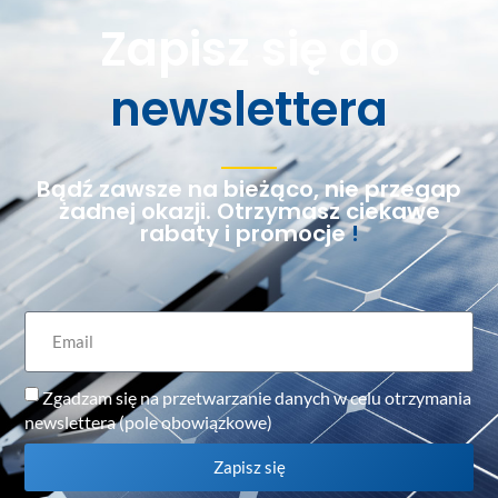
Zapisz się do
newslettera
Bądź zawsze na bieżąco, nie przegap
żadnej okazji. Otrzymasz ciekawe
rabaty i promocje
!
Zgadzam się na przetwarzanie danych w celu otrzymania
newslettera (pole obowiązkowe)
Zapisz się