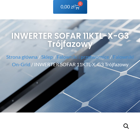
0
0,00
zł
INWERTER SOFAR 11KTL-X-G3
Trójfazowy
Strona główna
/
Sklep
/
Falowniki i przetwornice
/
Falowniki
On-Grid
/ INWERTER SOFAR 11KTL-X-G3 Trójfazowy