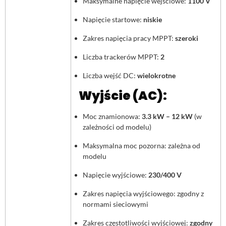
Maksymalne napięcie wejściowe:
1100 V
Napięcie startowe:
niskie
Zakres napięcia pracy MPPT:
szeroki
Liczba trackerów MPPT:
2
Liczba wejść DC:
wielokrotne
Wyjście (AC):
Moc znamionowa:
3.3 kW – 12 kW
(w
zależności od modelu)
Maksymalna moc pozorna: zależna od
modelu
Napięcie wyjściowe:
230/400 V
Zakres napięcia wyjściowego: zgodny z
normami sieciowymi
Zakres częstotliwości wyjściowej:
zgodny