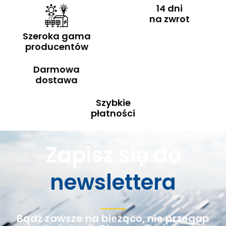
14 dni
na zwrot
Szeroka gama
producentów
Darmowa
dostawa
Szybkie
płatności
Zapisz się do
newslettera
Bądź zawsze na bieżąco, nie przegap