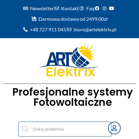
Newsletter
Kontakt
Faq
Darmowa dostawa od 2499,00zł
+48 727 911 045
biuro@artelektrix.pl
Profesjonalne systemy
Fotowoltaiczne