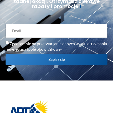
żadnej okazji. Otrzymasz ciekawe
rabaty i promocje
!
Zgadzam się na przetwarzanie danych w celu otrzymania
newslettera (pole obowiązkowe)
Zapisz się