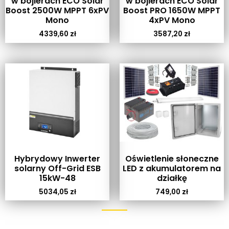
w bojlerach ECO Solar
w bojlerach ECO Solar
Boost 2500W MPPT 6xPV
Boost PRO 1650W MPPT
Mono
4xPV Mono
4339,60
zł
3587,20
zł
Hybrydowy Inwerter
Oświetlenie słoneczne
solarny Off-Grid ESB
LED z akumulatorem na
15kW-48
działkę
5034,05
zł
749,00
zł