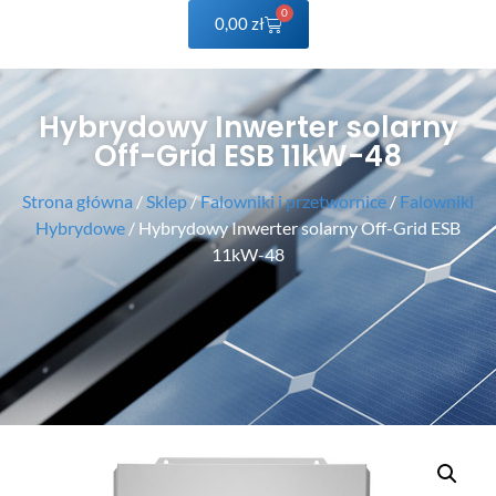
0
0,00
zł
Hybrydowy Inwerter solarny
Off-Grid ESB 11kW-48
Strona główna
/
Sklep
/
Falowniki i przetwornice
/
Falowniki
Hybrydowe
/ Hybrydowy Inwerter solarny Off-Grid ESB
11kW-48