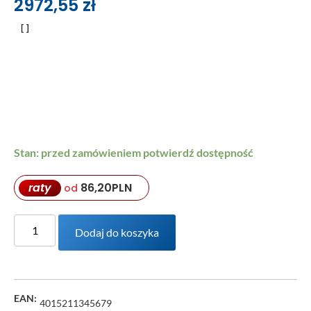
2972,55
zł
Stan: przed zamówieniem potwierdź dostępność
raty
86,20
PLN
od
Dodaj do koszyka
EAN:
4015211345679