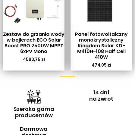
Zestaw do grzania wody
Panel fotowoltaiczny
w bojlerach ECO Solar
monokrystaliczny
Boost PRO 2500W MPPT
Kingdom Solar KD-
6xPV Mono
M410H-108 Half Cell
410W
4583,75
zł
474,05
zł
14 dni
na zwrot
Szeroka gama
producentów
Darmowa