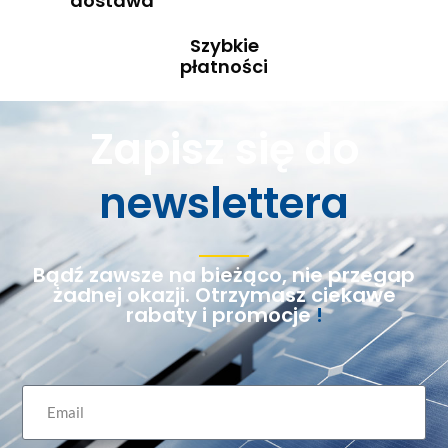
dostawa
Szybkie
płatności
Zapisz się do
newslettera
Bądź zawsze na bieżąco, nie przegap
żadnej okazji. Otrzymasz ciekawe
rabaty i promocje
!