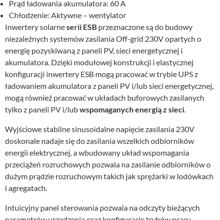
Prąd ładowania akumulatora: 60 A
Chłodzenie: Aktywne – wentylator
Inwertery solarne
serii ESB
przeznaczone są do budowy
niezależnych systemów zasilania Off-grid 230V opartych o
energię pozyskiwaną z paneli PV, sieci energetycznej i
akumulatora. Dzięki modułowej konstrukcji i elastycznej
konfiguracji inwertery ESB mogą pracować w trybie UPS z
ładowaniem akumulatora z paneli PV i/lub sieci energetycznej,
mogą również pracować w układach buforowych zasilanych
tylko z paneli PV i/lub
wspomaganych energią z sieci
.
Wyjściowe stabilne sinusoidalne napięcie zasilania 230V
doskonale nadaje się do zasilania wszelkich odbiorników
energii elektrycznej, a wbudowany układ wspomagania
przeciążeń rozruchowych pozwala na zasilanie odbiorników o
dużym prądzie rozruchowym takich jak sprężarki w lodówkach
i agregatach.
Intuicyjny panel sterowania pozwala na odczyty bieżących
parametrów urządzenia oraz konfigurację trybów pracy.