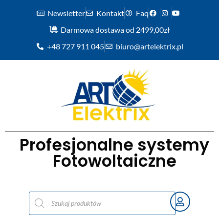
Newsletter
Kontakt
Faq
Darmowa dostawa od 2499,00zł
+48 727 911 045
biuro@artelektrix.pl
Profesjonalne systemy
Fotowoltaiczne