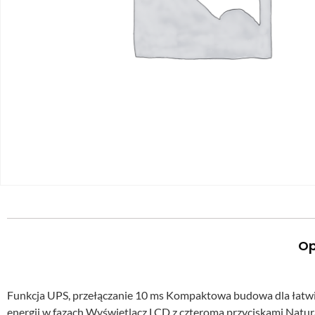
Op
Funkcja UPS, przełączanie 10 ms Kompaktowa budowa dla łatwi
energii w fazach Wyświetlacz LCD z czteroma przyciskami Natur