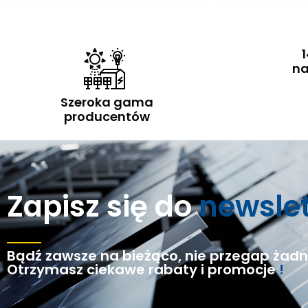
1
na
Szeroka gama
producentów
Zapisz się do
newsle
Bądź zawsze na bieżąco, nie przegap żadne
Otrzymasz ciekawe rabaty i promocje
!