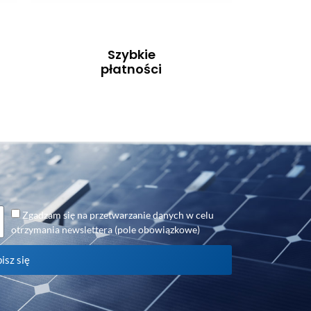
Szybkie
płatności
Zgadzam się na przetwarzanie danych w celu
otrzymania newslettera (pole obowiązkowe)
isz się