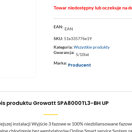
Towar niedostępny lub oczekuje na d
EAN:
EAN
SKU:
51e335776e19
Kategoria:
Wszystkie produkty
Gwarancja:
5/10lat
Marka:
Producent
is produktu Growatt SPA8000TL3-BH UP
ejszej instalacji Wyjście 3 fazowe w 100% niezbilansowane fazo
alne chłodzenie bez wentylatorów Online Smart service System za