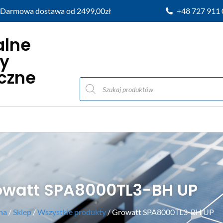
Darmowa dostawa od 2499,00zł
+48 727 911
alne
y
iczne
owatt SPA8000TL3-BH UP
na
/
Sklep
/
Wszystkie produkty
/ Growatt SPA8000TL3-BH UP