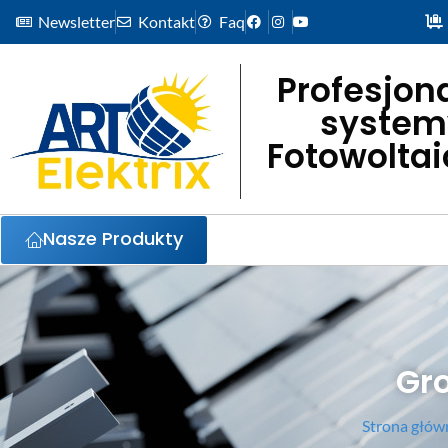
Newsletter
Kontakt
Faq
Profesjon
system
Fotowolta
Nasze Produkty
Gr
Strona głów