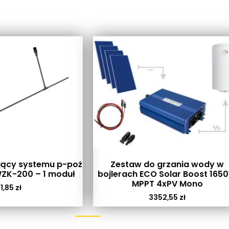
jący systemu p-poż
Zestaw do grzania wody w
ZK-200 – 1 moduł
bojlerach ECO Solar Boost 165
MPPT 4xPV Mono
1,85
zł
3352,55
zł