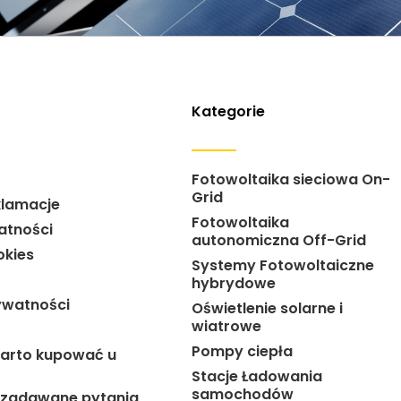
Kategorie
Fotowoltaika sieciowa On-
Grid
klamacje
Fotowoltaika
atności
autonomiczna Off-Grid
okies
Systemy Fotowoltaiczne
hybrydowe
ywatności
Oświetlenie solarne i
wiatrowe
Pompy ciepła
arto kupować u
Stacje Ładowania
samochodów
j zadawane pytania