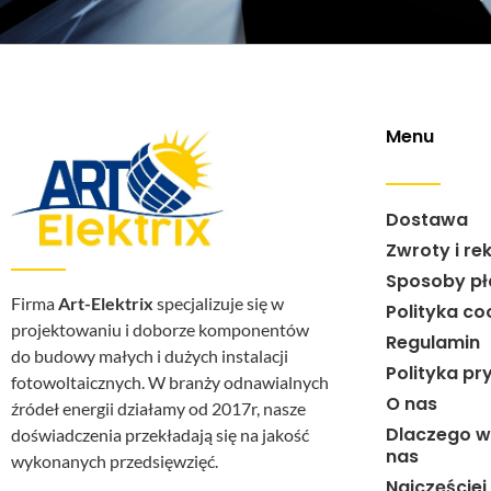
Menu
Dostawa
Zwroty i re
Sposoby pł
Firma
Art-Elektrix
specjalizuje się w
Polityka co
projektowaniu i doborze komponentów
Regulamin
do budowy małych i dużych instalacji
Polityka pr
fotowoltaicznych. W branży odnawialnych
O nas
źródeł energii działamy od 2017r, nasze
Dlaczego w
doświadczenia przekładają się na jakość
nas
wykonanych przedsięwzięć.
Najczęście