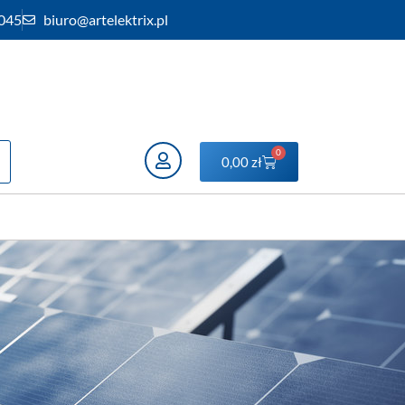
 045
biuro@artelektrix.pl
0
0,00
zł