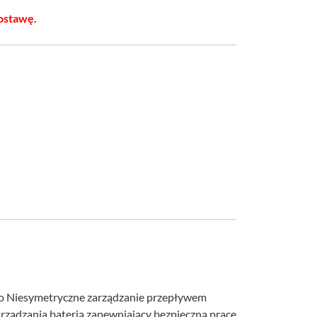
ostawę.
wo Niesymetryczne zarządzanie przepływem
rządzania baterią zapewniający bezpieczną pracę