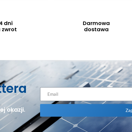
4 dni
Darmowa
 zwrot
dostawa
ttera
j okazji.
Zap