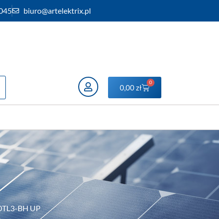
 045
biuro@artelektrix.pl
0
0,00
zł
0TL3-BH UP