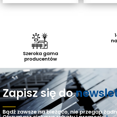
1
na
Szeroka gama
producentów
Zapisz się do
newsle
Bądź zawsze na bieżąco, nie przegap żadne
Otrzymasz ciekawe rabaty i promocje
!