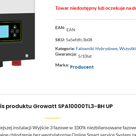
Towar niedostępny lub oczekuje na d
EAN:
EAN
SKU:
5a5efdfc3b08
Kategorie:
Falowniki Hybrydowe
,
Wszystki
Gwarancja:
5/10lat
Marka:
Producent
is produktu Growatt SPA10000TL3-BH UP
ejszej instalacji Wyjście 3 fazowe w 100% niezbilansowane fazo
alne chłodzenie bez wentylatorów Online Smart service System za