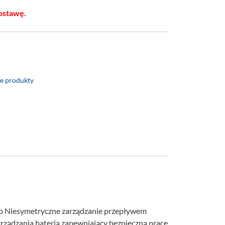
ostawę.
e produkty
wo Niesymetryczne zarządzanie przepływem
rządzania baterią zapewniający bezpieczną pracę