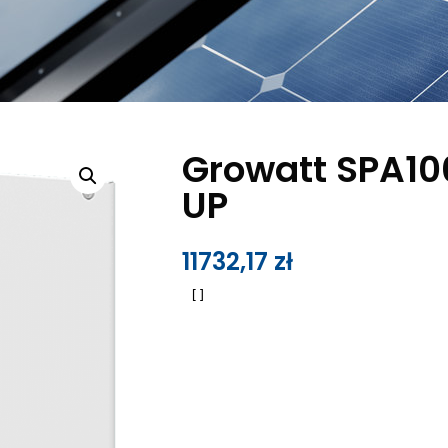
Growatt SPA1
UP
11732,17
zł