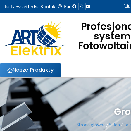
Newsletter
Kontakt
Faq
Profesjon
system
Fotowolta
Nasze Produkty
Gro
Strona główna
/
Sklep
/
Fal