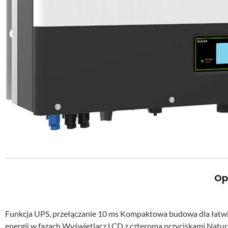
Op
Funkcja UPS, przełączanie 10 ms Kompaktowa budowa dla łatwi
energii w fazach Wyświetlacz LCD z czteroma przyciskami Natur