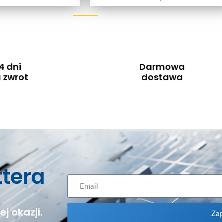
4 dni
Darmowa
 zwrot
dostawa
ttera
j okazji.
Zap