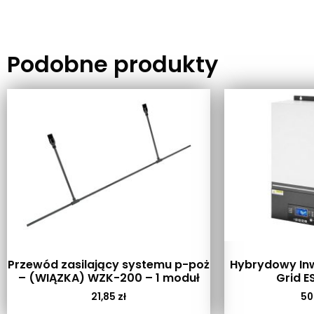
Podobne produkty
Przewód zasilający systemu p-poż
Hybrydowy Inw
– (WIĄZKA) WZK-200 – 1 moduł
Grid E
21,85
zł
50