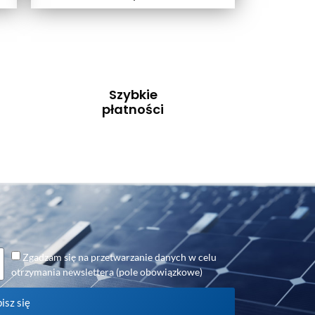
Szybkie
płatności
Zgadzam się na przetwarzanie danych w celu
otrzymania newslettera (pole obowiązkowe)
isz się