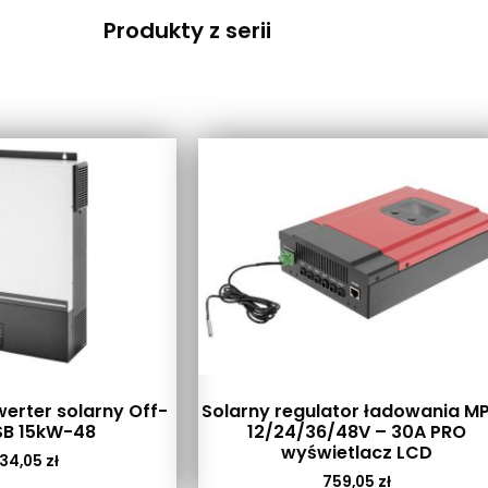
Produkty z serii
erter solarny Off-
Solarny regulator ładowania M
SB 15kW-48
12/24/36/48V – 30A PRO
wyświetlacz LCD
34,05
zł
759,05
zł