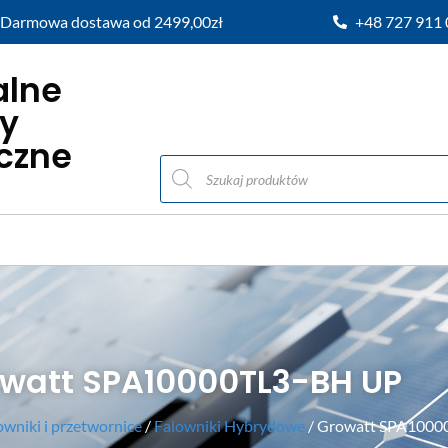
Darmowa dostawa od 2499,00zł
+48 727 911
alne
y
iczne
watt SPA10000TL3-BH UP
owniki i przetwornice
/
Falowniki Hybrydowe
/ Growatt SPA1000