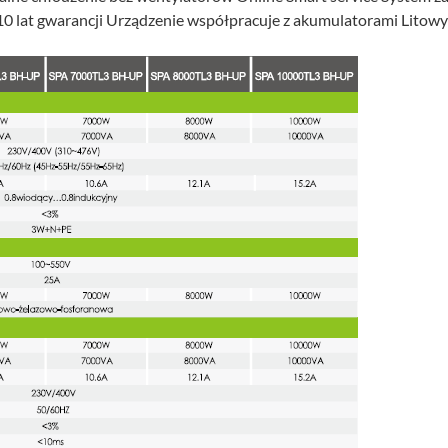
5 10 lat gwarancji Urządzenie współpracuje z akumulatorami Li