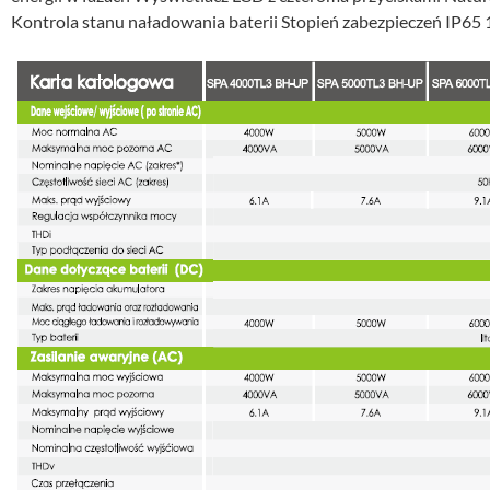
Kontrola stanu naładowania baterii Stopień zabezpieczeń IP6