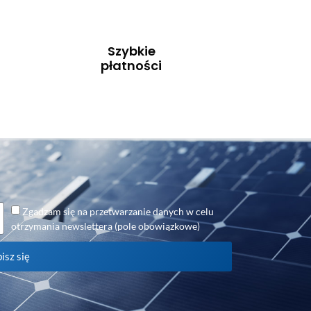
Szybkie
płatności
Zgadzam się na przetwarzanie danych w celu
otrzymania newslettera (pole obowiązkowe)
isz się