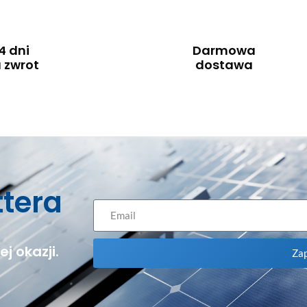
4 dni
Darmowa
 zwrot
dostawa
ttera
j okazji.
Zap