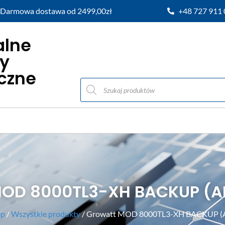
Darmowa dostawa od 2499,00zł
+48 727 911
alne
y
iczne
MOD 8000TL3-XH BACKUP (A
ep
/
Wszystkie produkty
/ Growatt MOD 8000TL3-XH BACKUP (