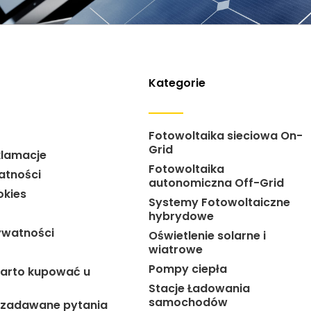
Kategorie
Fotowoltaika sieciowa On-
Grid
klamacje
Fotowoltaika
atności
autonomiczna Off-Grid
okies
Systemy Fotowoltaiczne
hybrydowe
ywatności
Oświetlenie solarne i
wiatrowe
Pompy ciepła
arto kupować u
Stacje Ładowania
samochodów
j zadawane pytania