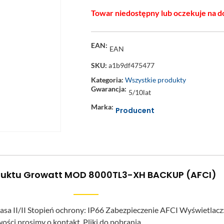
Towar niedostępny lub oczekuje na d
EAN:
EAN
SKU:
a1b9df475477
Kategoria:
Wszystkie produkty
Gwarancja:
5/10lat
Marka:
Producent
duktu Growatt MOD 8000TL3-XH BACKUP (AFCI)
asa II/II Stopień ochrony: IP66 Zabezpieczenie AFCI Wyświetlac
ści prosimy o kontakt. Pliki do pobrania