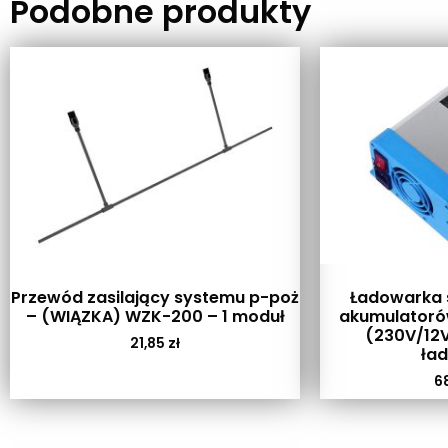
Podobne produkty
Przewód zasilający systemu p-poż
Ładowarka s
– (WIĄZKA) WZK-200 – 1 moduł
akumulatoró
(230V/12V
21,85
zł
ła
6