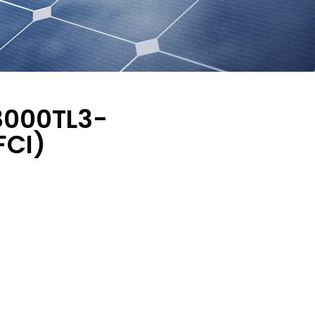
8000TL3-
FCI)