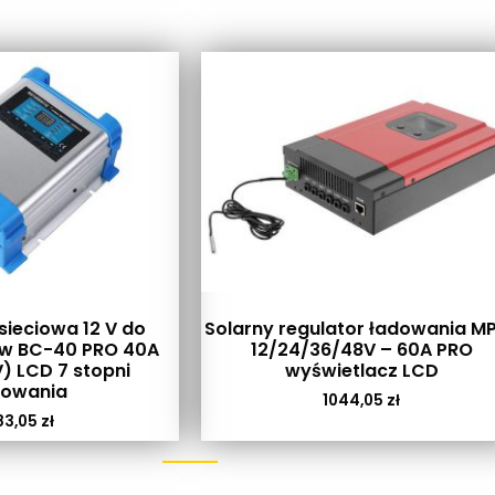
ieciowa 12 V do
Solarny regulator ładowania M
w BC-40 PRO 40A
12/24/36/48V – 60A PRO
) LCD 7 stopni
wyświetlacz LCD
dowania
1044,05
zł
83,05
zł