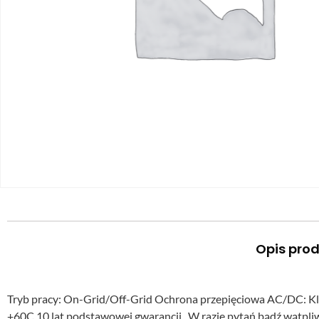
Opis pro
Tryb pracy: On-Grid/Off-Grid Ochrona przepięciowa AC/DC: Kl
+60C 10 lat podstawowej gwarancji W razie pytań bądź wątpliwo