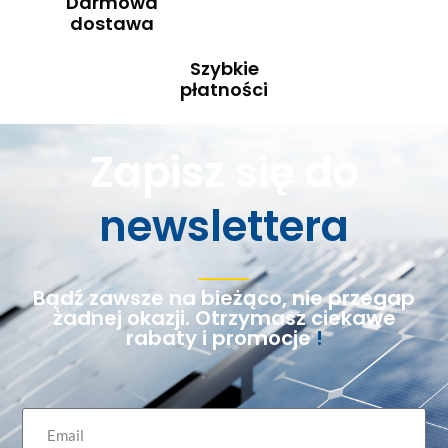
Darmowa
dostawa
Szybkie
płatności
Zapisz się do
newslettera
Bądź zawsze na bieżąco, nie przegap
żadnej okazji. Otrzymasz ciekawe
rabaty i promocje
!