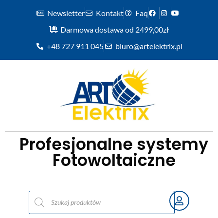
Newsletter
Kontakt
Faq
Darmowa dostawa od 2499,00zł
+48 727 911 045
biuro@artelektrix.pl
Profesjonalne systemy
Fotowoltaiczne