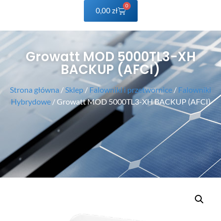
0
0,00
zł
Growatt MOD 5000TL3-XH
BACKUP (AFCI)
Strona główna
/
Sklep
/
Falowniki i przetwornice
/
Falowniki
Hybrydowe
/ Growatt MOD 5000TL3-XH BACKUP (AFCI)