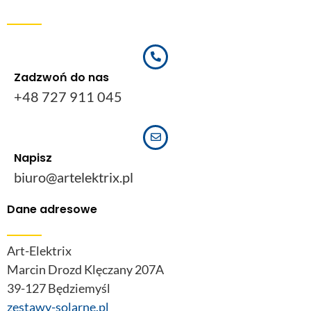
Zadzwoń do nas
+48 727 911 045
Napisz
biuro@artelektrix.pl
Dane adresowe
Art-Elektrix
Marcin Drozd Klęczany 207A
39-127 Będziemyśl
zestawy-solarne.pl