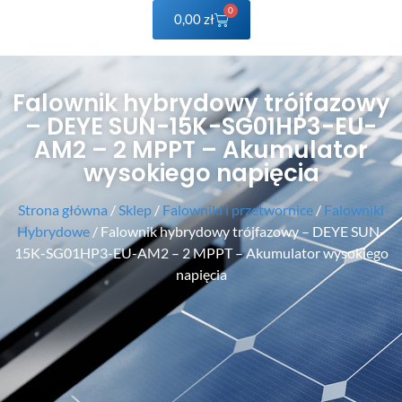
0
0,00
zł
Falownik hybrydowy trójfazowy
– DEYE SUN-15K-SG01HP3-EU-
AM2 – 2 MPPT – Akumulator
wysokiego napięcia
Strona główna
/
Sklep
/
Falowniki i przetwornice
/
Falowniki
Hybrydowe
/ Falownik hybrydowy trójfazowy – DEYE SUN-
15K-SG01HP3-EU-AM2 – 2 MPPT – Akumulator wysokiego
napięcia