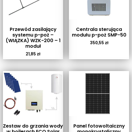
Przewód zasilający
Centrala sterująca
systemu p-poż –
modułu p-poż SMP-50
(WIĄZKA) WZK-200 – 1
350,55
zł
moduł
21,85
zł
Zestaw do grzania wody
Panel fotowoltaiczny
w bojlerach ECO Solar
monokrystaliczny