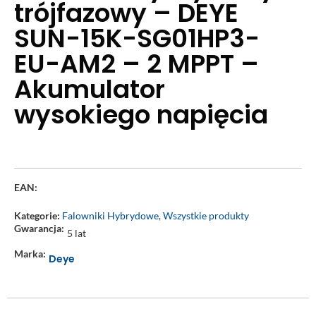
trójfazowy – DEYE
SUN-15K-SG01HP3-
EU-AM2 – 2 MPPT –
Akumulator
wysokiego napięcia
EAN:
Kategorie:
Falowniki Hybrydowe
,
Wszystkie produkty
Gwarancja:
5 lat
Marka:
Deye