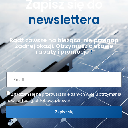
Zapisz się do
newslettera
Bądź zawsze na bieżąco, nie przegap
żadnej okazji. Otrzymasz ciekawe
rabaty i promocje
!
Zgadzam się na przetwarzanie danych w celu otrzymania
newslettera (pole obowiązkowe)
Zapisz się