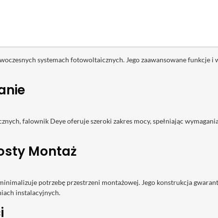
owoczesnych systemach fotowoltaicznych. Jego zaawansowane funkcje i 
anie
znych, falownik Deye oferuje szeroki zakres mocy, spełniając wymagania 
osty Montaż
imalizuje potrzebę przestrzeni montażowej. Jego konstrukcja gwarantuje 
iach instalacyjnych.
i