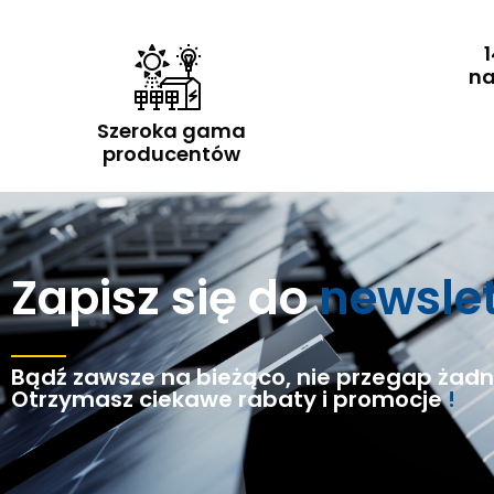
1
na
Szeroka gama
producentów
Zapisz się do
newsle
Bądź zawsze na bieżąco, nie przegap żadne
Otrzymasz ciekawe rabaty i promocje
!