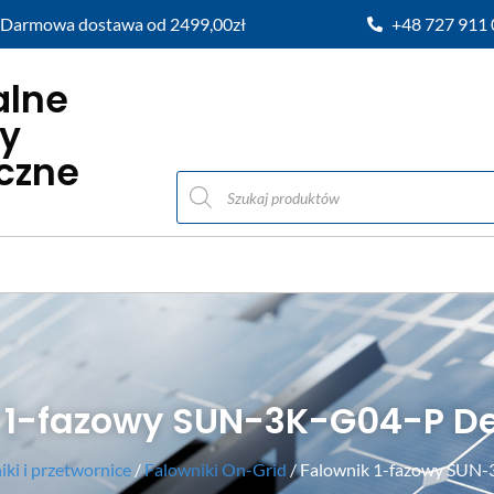
Darmowa dostawa od 2499,00zł
+48 727 911
alne
y
iczne
 1-fazowy SUN-3K-G04-P D
ki i przetwornice
/
Falowniki On-Grid
/ Falownik 1-fazowy SUN