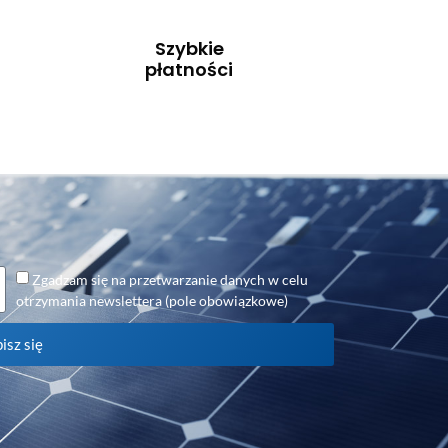
Szybkie
płatności
Zgadzam się na przetwarzanie danych w celu
otrzymania newslettera (pole obowiązkowe)
isz się