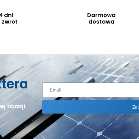
4 dni
Darmowa
 zwrot
dostawa
ttera
j okazji.
Zap