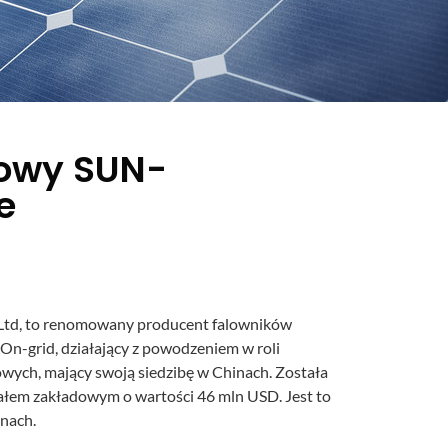
zowy SUN-
e
 Ltd, to renomowany producent falowników
 On-grid, działający z powodzeniem w roli
wych, mający swoją siedzibę w Chinach. Została
itałem zakładowym o wartości 46 mln USD. Jest to
inach.