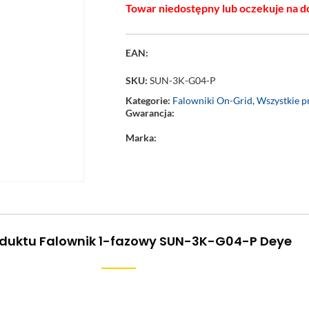
Towar niedostępny lub oczekuje na d
EAN:
SKU:
SUN-3K-G04-P
Kategorie:
Falowniki On-Grid
,
Wszystkie p
Gwarancja:
Marka:
oduktu Falownik 1-fazowy SUN-3K-G04-P Deye