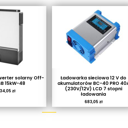
erter solarny Off-
Ładowarka sieciowa 12 V do
SB 15kW-48
akumulatorów BC-40 PRO 40
(230V/12V) LCD 7 stopni
34,05
zł
ładowania
683,05
zł