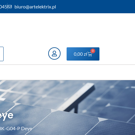
 045
biuro@artelektrix.pl
0
0,00
zł
eye
-3K-G04-P Deye