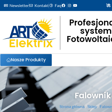
Newsletter
Kontakt
Faq
Profesjon
system
Fotowolta
Nasze Produkty
Falownik
Strona główna
/
Sklep
/
Falowni