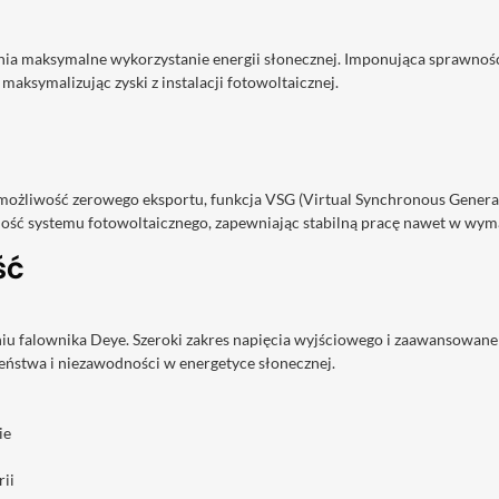
a maksymalne wykorzystanie energii słonecznej. Imponująca sprawność
 maksymalizując zyski z instalacji fotowoltaicznej.
 możliwość zerowego eksportu, funkcja VSG (Virtual Synchronous Genera
dność systemu fotowoltaicznego, zapewniając stabilną pracę nawet w wy
ść
iu falownika Deye. Szeroki zakres napięcia wyjściowego i zaawansowane
zeństwa i niezawodności w energetyce słonecznej.
ie
rii