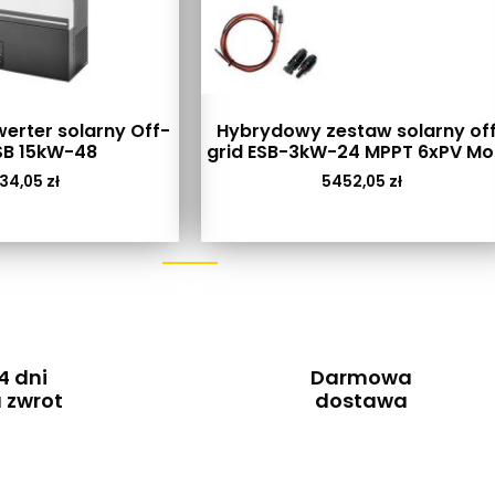
erter solarny Off-
Hybrydowy zestaw solarny of
SB 15kW-48
grid ESB-3kW-24 MPPT 6xPV M
34,05
zł
5452,05
zł
4 dni
Darmowa
 zwrot
dostawa