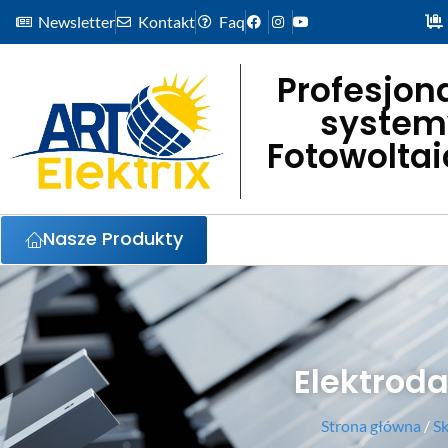
Newsletter
Kontakt
Faq
Profesjon
system
Fotowolta
Nasze Produkty
Elektroda
Strona główna
/
Sk