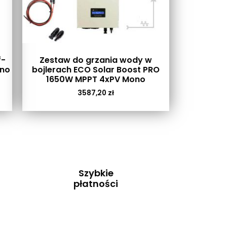
f-
Zestaw do grzania wody w
ono
bojlerach ECO Solar Boost PRO
1650W MPPT 4xPV Mono
3587,20
zł
Szybkie
płatności