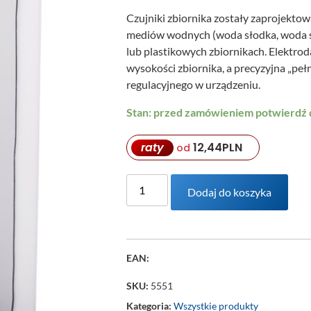
Czujniki zbiornika zostały zaprojekto
mediów wodnych (woda słodka, woda ś
lub plastikowych zbiornikach. Elektr
wysokości zbiornika, a precyzyjna „pe
regulacyjnego w urządzeniu.
Stan: przed zamówieniem potwierdź
raty
12,44
PLN
od
Dodaj do koszyka
EAN:
SKU:
5551
Kategoria:
Wszystkie produkty