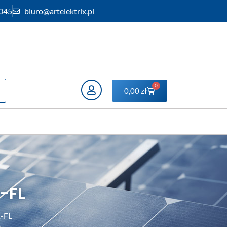
 045
biuro@artelektrix.pl
0
0,00
zł
K-FL
K-FL