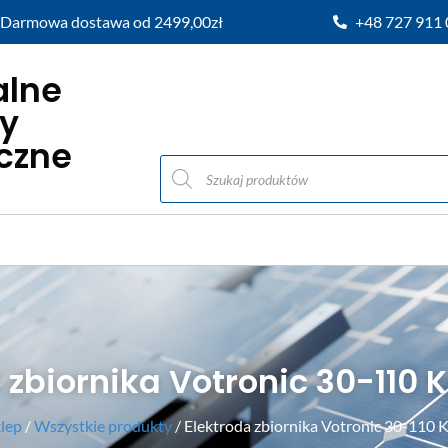
Darmowa dostawa od 2499,00zł
+48 727 911
alne
y
iczne
 zbiornika Votronic 30-110 
lep
/
Wszystkie produkty
/ Elektroda zbiornika Votronic 30-110 