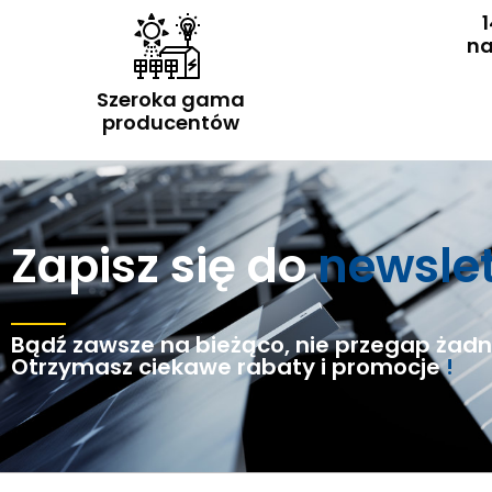
1
na
Szeroka gama
producentów
Zapisz się do
newsle
Bądź zawsze na bieżąco, nie przegap żadne
Otrzymasz ciekawe rabaty i promocje
!