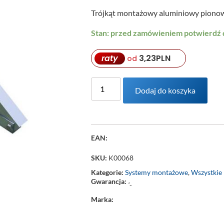
Trójkąt montażowy aluminiowy pionow
Stan: przed zamówieniem potwierdź
raty
3,23
PLN
od
Dodaj do koszyka
EAN:
SKU:
K00068
Kategorie:
Systemy montażowe
,
Wszystkie
Gwarancja:
‘-
Marka: