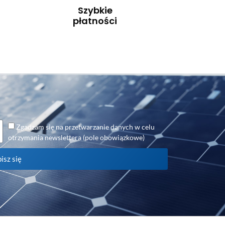
Szybkie
płatności
Zgadzam się na przetwarzanie danych w celu
otrzymania newslettera (pole obowiązkowe)
isz się