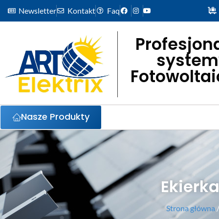
Newsletter
Kontakt
Faq
Profesjon
system
Fotowolta
Nasze Produkty
Ekierk
Strona główna