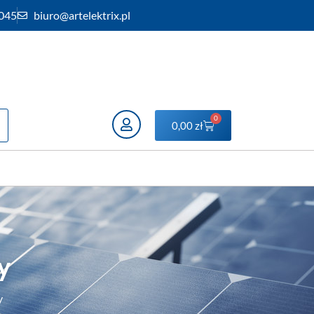
 045
biuro@artelektrix.pl
0
0,00
zł
y
y