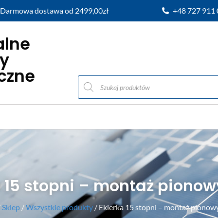
Darmowa dostawa od 2499,00zł
+48 727 911
alne
y
iczne
a 15 stopni – montaż pionow
/
Sklep
/
Wszystkie produkty
/ Ekierka 15 stopni – montaż pionow