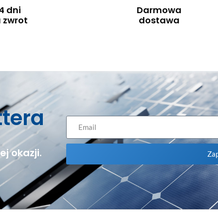
4 dni
Darmowa
 zwrot
dostawa
ttera
j okazji.
Zap