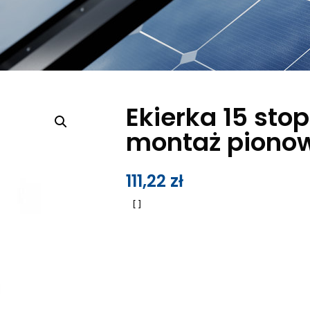
Ekierka 15 stop
montaż piono
111,22
zł