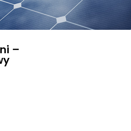
ni –
wy