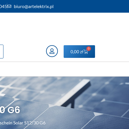
 045
biuro@artelektrix.pl
0
0,00
zł
0 G6
chein Solar S12/30 G6