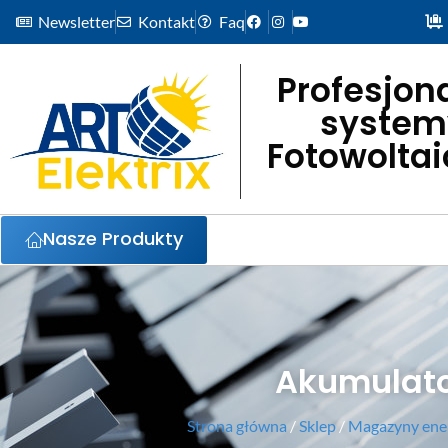
Newsletter
Kontakt
Faq
Profesjon
system
Fotowolta
Nasze Produkty
Akumulato
Strona główna
/
Sklep
/
Magazyny ener