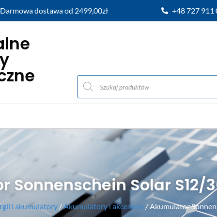
Darmowa dostawa od 2499,00zł
+48 727 911
alne
y
iczne
r Sonnenschein Solar S12/3
gii i akumulatory
/
Akumulatory i akcesoria
/ Akumulator Sonnens