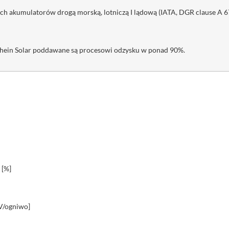
h akumulatorów drogą morską, lotniczą I lądową (IATA, DGR clause A 6
chein Solar poddawane są procesowi odzysku w ponad 90%.
 [%]
V/ogniwo]