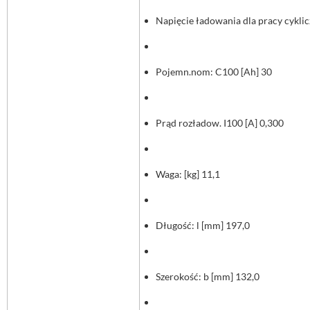
Napięcie ładowania dla pracy cyklic
Pojemn.nom: C100 [Ah] 30
Prąd rozładow. I100 [A] 0,300
Waga: [kg] 11,1
Długość: l [mm] 197,0
Szerokość: b [mm] 132,0