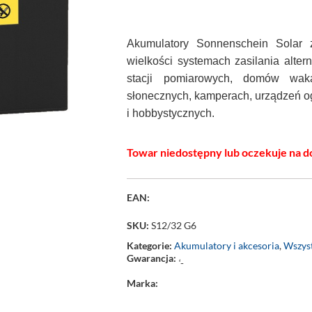
Akumulatory Sonnenschein Solar 
wielkości systemach zasilania alter
stacji pomiarowych, domów waka
słonecznych, kamperach, urządzeń 
i hobbystycznych.
Towar niedostępny lub oczekuje na d
EAN:
SKU:
S12/32 G6
Kategorie:
Akumulatory i akcesoria
,
Wszyst
Gwarancja:
‘-
Marka: