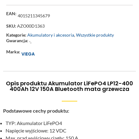
EAN:
4015211345679
SKU:
AZO00D1363
Kategorie:
Akumulatory i akcesoria
,
Wszystkie produkty
Gwarancja:
‘-
Marka:
VIEGA
Opis produktu Akumulator LiFePO4 LP12-400
400Ah 12V 150A Bluetooth mata grzewcza
Podstawowe cechy produktu:
TYP: Akumulator LiFePO4
Napięcie wyjściowe: 12 VDC
Max. prąd wyjściowy ciągły: 150 A