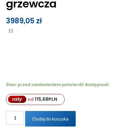
grzewcza
3989,05
zł
Stan: przed zamówieniem potwierdź dostępność
raty
115,68
PLN
od
Dodaj do koszyka