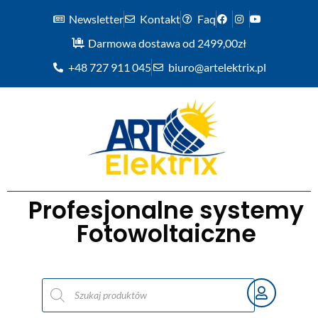
Newsletter
Kontakt
Faq
Darmowa dostawa od 2499,00zł
+48 727 911 045
biuro@artelektrix.pl
Profesjonalne systemy
Fotowoltaiczne