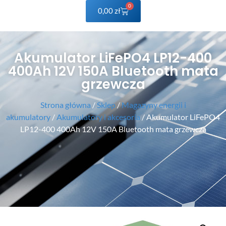
0
0,00
zł
Akumulator LiFePO4 LP12-400
400Ah 12V 150A Bluetooth mata
grzewcza
Strona główna
/
Sklep
/
Magazyny energii i
akumulatory
/
Akumulatory i akcesoria
/ Akumulator LiFePO4
LP12-400 400Ah 12V 150A Bluetooth mata grzewcza