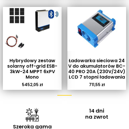
Hybrydowy zestaw
Ładowarka sieciowa 24
solarny off-grid ESB-
V do akumulatorów BC-
3kW-24 MPPT 6xPV
40 PRO 20A (230V/24V)
Mono
LCD 7 stopni ładowania
5452,05
zł
711,55
zł
14 dni
na zwrot
Szeroka gama