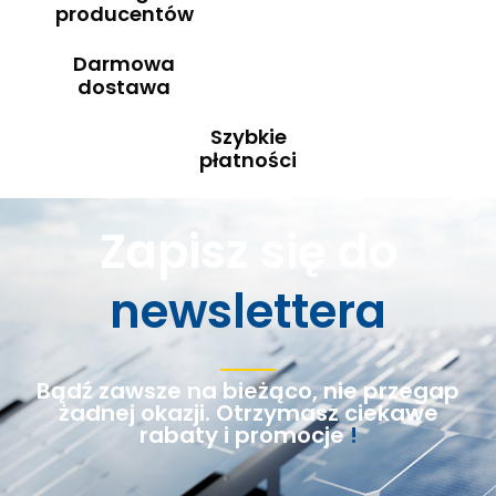
producentów
Darmowa
dostawa
Szybkie
płatności
Zapisz się do
newslettera
Bądź zawsze na bieżąco, nie przegap
żadnej okazji. Otrzymasz ciekawe
rabaty i promocje
!