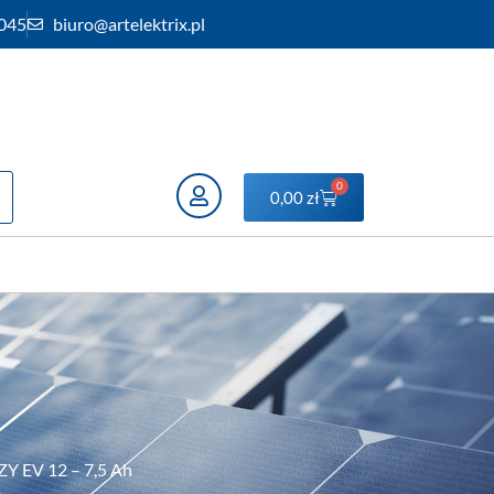
 045
biuro@artelektrix.pl
0
0,00
zł
Y EV 12 – 7,5 Ah