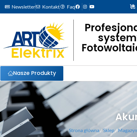
Newsletter
Kontakt
Faq
Profesjon
system
Fotowolta
Nasze Produkty
Akum
Strona główna
/
Sklep
/
Magazyny