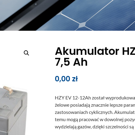
Akumulator HZ
7,5 Ah
0,00
zł
HZY EV 12-12Ah został wyprodukowany
żelowe posiadają znacznie lepsze para
zastosowaniach cyklicznych. Akumulat
temu mogą pracować w dowolnej pozycj
wydzielają gazów, dzięki szczelności są