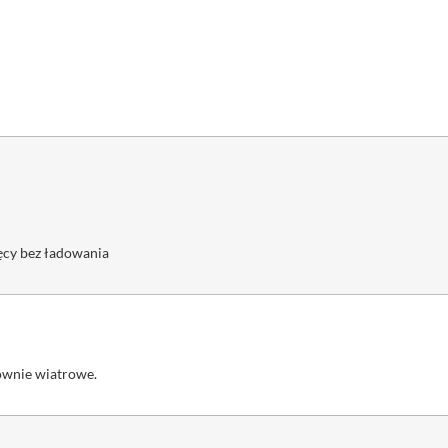
cy bez ładowania
rownie wiatrowe.