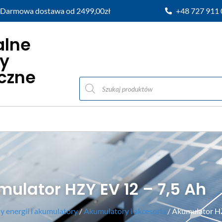
Darmowa dostawa od 2499,00zł
+48 727 911
alne
y
iczne
ulator HZY EV 12 – 7,5 Ah
 energii i akumulatory
/
Akumulatory i akcesoria
/ Akumulator HZ