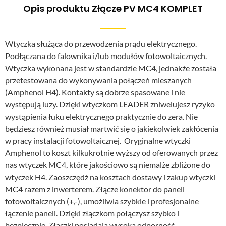
Opis produktu Złącze PV MC4 KOMPLET
Wtyczka służąca do przewodzenia prądu elektrycznego.
Podłączana do falownika i/lub modułów fotowoltaicznych.
Wtyczka wykonana jest w standardzie MC4, jednakże została
przetestowana do wykonywania połączeń mieszanych
(Amphenol H4). Kontakty są dobrze spasowane i nie
występują luzy. Dzięki wtyczkom LEADER zniwelujesz ryzyko
wystąpienia łuku elektrycznego praktycznie do zera. Nie
będziesz również musiał martwić się o jakiekolwiek zakłócenia
w pracy instalacji fotowoltaicznej. Oryginalne wtyczki
Amphenol to koszt kilkukrotnie wyższy od oferowanych przez
nas wtyczek MC4, które jakościowo są niemalże zbliżone do
wtyczek H4. Zaoszczędź na kosztach dostawy i zakup wtyczki
MC4 razem z inwerterem. Złącze konektor do paneli
fotowoltaicznych (+,-), umożliwia szybkie i profesjonalne
łączenie paneli. Dzięki złączkom połączysz szybko i
bezpiecznie. Złączki posiadają wysoką odporność