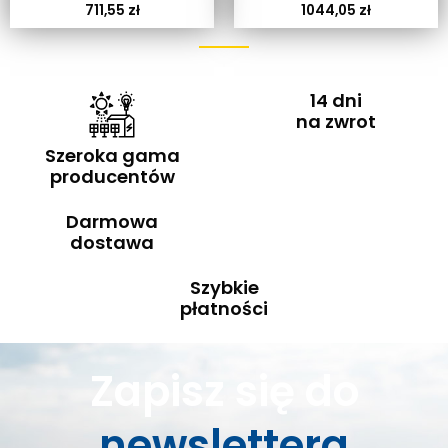
711,55
zł
1044,05
zł
14 dni
na zwrot
Szeroka gama
producentów
Darmowa
dostawa
Szybkie
płatności
Zapisz się do
newslettera