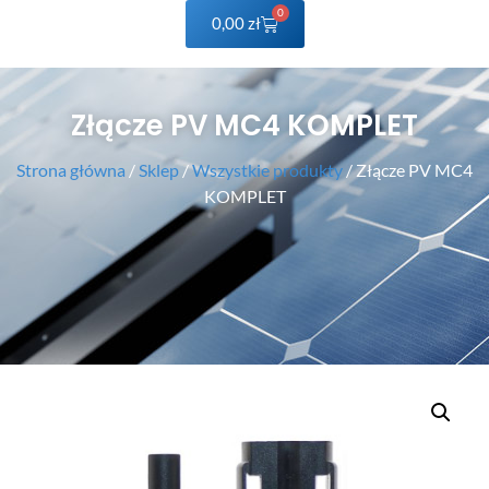
0
0,00
zł
Złącze PV MC4 KOMPLET
Strona główna
/
Sklep
/
Wszystkie produkty
/ Złącze PV MC4
KOMPLET