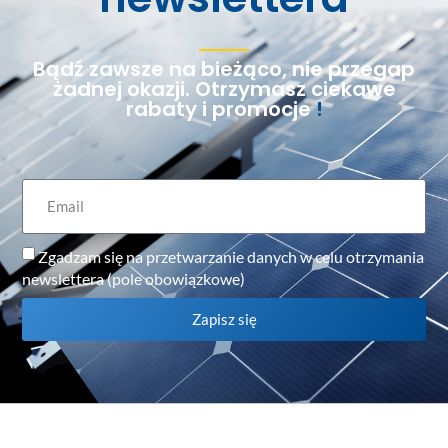
Bądź zawsze na bieżąco, nie przegap
żadnej okazji. Otrzymasz ciekawe
rabaty i promocje
!
Zgadzam się na przetwarzanie danych w celu otrzymania
newslettera (pole obowiązkowe)
Zapisz się