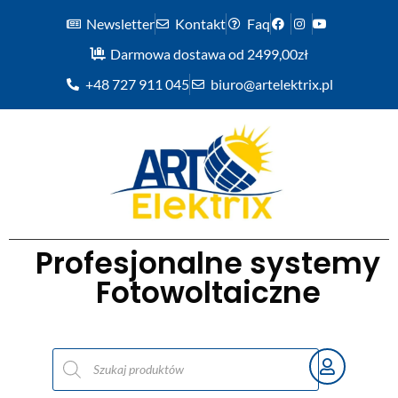
Newsletter
Kontakt
Faq
Darmowa dostawa od 2499,00zł
+48 727 911 045
biuro@artelektrix.pl
Profesjonalne systemy
Fotowoltaiczne