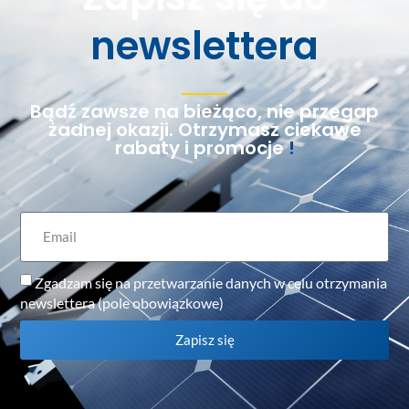
newslettera
Bądź zawsze na bieżąco, nie przegap
żadnej okazji. Otrzymasz ciekawe
rabaty i promocje
!
Zgadzam się na przetwarzanie danych w celu otrzymania
newslettera (pole obowiązkowe)
Zapisz się