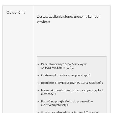
Opis ogólny
Zestaw zasilania słonecznego na kamper
zawiera:
Panel słoneczny 165W Maxx wym:
1480x670x35mm [szt] 1
Gratisowy konektor szeregowy [kpl] 1
Regulator EPEVER LS1024EU 10A z USB [szt] 1
Narożniki montażowe na dach kampera [kpl – 4
elementy] 1
Podwójna przejściówka do przewodów
elektrycznych [szt] 1
Solarny kabel miedziany 1x4mm2 (5m kabel