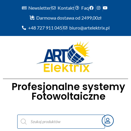
Newsletter
Kontakt
Faq
Darmowa dostawa od 2499,00zł
+48 727 911 045
biuro@artelektrix.pl
Profesjonalne systemy
Fotowoltaiczne