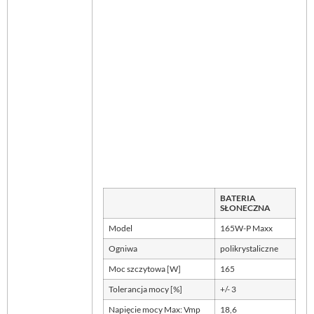
BATERIA
SŁONECZNA
Model
165W-P Maxx
Ogniwa
polikrystaliczne
Moc szczytowa [W]
165
Tolerancja mocy [%]
+/- 3
Napięcie mocy Max: Vmp
18,6