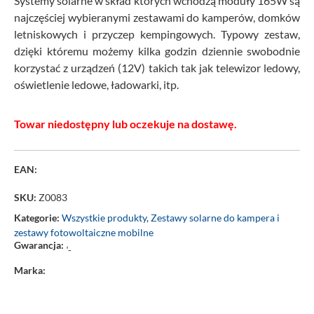
Systemy solarne w skład których wchodzą moduły 165W są
najczęściej wybieranymi zestawami do kamperów, domków
letniskowych i przyczep kempingowych. Typowy zestaw,
dzięki któremu możemy kilka godzin dziennie swobodnie
korzystać z urządzeń (12V) takich tak jak telewizor ledowy,
oświetlenie ledowe, ładowarki, itp.
Towar niedostępny lub oczekuje na dostawę.
EAN:
SKU:
Z0083
Kategorie:
Wszystkie produkty
,
Zestawy solarne do kampera i
zestawy fotowoltaiczne mobilne
Gwarancja:
‘-
Marka: