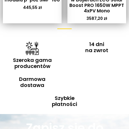
Boost PRO 1650W MPPT
445,55
zł
4xPV Mono
3587,20
zł
14 dni
na zwrot
Szeroka gama
producentów
Darmowa
dostawa
Szybkie
płatności
Zapisz się do