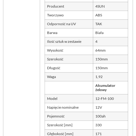
Producent
4SUN
Tworzywo
ABS
Odporność na UV
TAK
Barwa
Biała
Ilość sztuk w zestawie
4
Wysokość
64mm
Szerokość
150mm
Długość
150mm
Waga
1,92
Akumulator
żelowy
Model
12-FM-100
Napięcie nominalne
12V
Pojemność
100ah
Szerokość [mm]
330
Głębokość [mm]
171