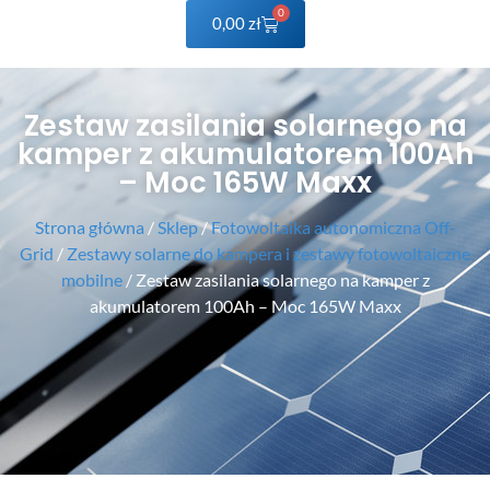
0
0,00
zł
Zestaw zasilania solarnego na
kamper z akumulatorem 100Ah
– Moc 165W Maxx
Strona główna
/
Sklep
/
Fotowoltaika autonomiczna Off-
Grid
/
Zestawy solarne do kampera i zestawy fotowoltaiczne
mobilne
/ Zestaw zasilania solarnego na kamper z
akumulatorem 100Ah – Moc 165W Maxx