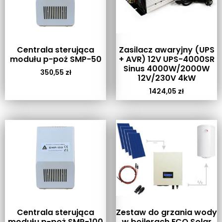
Centrala sterująca
Zasilacz awaryjny (UPS
modułu p-poż SMP-50
+ AVR) 12V UPS-4000SR
Sinus 4000W/2000W
350,55
zł
12V/230V 4kW
1424,05
zł
Centrala sterująca
Zestaw do grzania wody
modułu p-poż SMP-100
w bojlerach ECO Solar