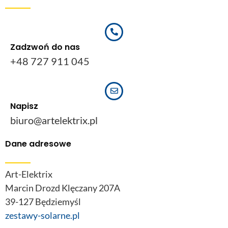
Zadzwoń do nas
+48 727 911 045
Napisz
biuro@artelektrix.pl
Dane adresowe
Art-Elektrix
Marcin Drozd Klęczany 207A
39-127 Będziemyśl
zestawy-solarne.pl