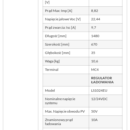
[V]
Prąd Max: Imp [A]
8,82
Napięcie jałowe Voc [V]
22,44
Prąd zwarcia: Isc [A]
9,7
Długość [mm]
1480
Szerokość [mm]
670
Głębokość [mm]
35
Waga [kg]
10,6
Terminal
MC4
REGULATOR
ŁADOWANIA
Model
LS1024EU
Nominalne napięcie
12/24VDC
systemu
Max. Napięcie obwodu PV
50V
Znamionowy prąd
10A
ładowania