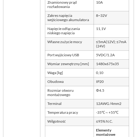
Znamionowy prąd
10A
rozładowania
Zakres napięcia
8~32V
wejściowego akumulatora
Napięcie odłączania
11,1V
niskiego napięcia
Własne zużycie mocy
≤5mA(12V); ≤7mA
(24V)
Port wyjściowy USB
5VDC/1.2A
Wymiar zewnętrzny [mm]
1480x675x35
Waga [kg]
0,10
Obudowa
IP20
Rozmiar otworu
Φ4.5
montażowego
Terminal
12AWG /4mm2
Temperatura pracy
-35℃～+55℃
Wilgotność
≤95% N.C.
Elementy
montażowe