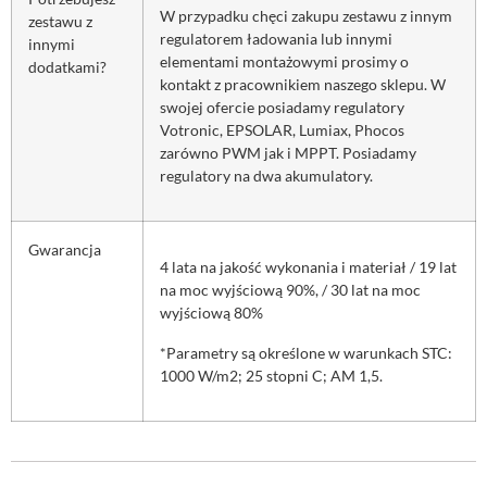
W przypadku chęci zakupu zestawu z innym
zestawu z
regulatorem ładowania lub innymi
innymi
elementami montażowymi prosimy o
dodatkami?
kontakt z pracownikiem naszego sklepu. W
swojej ofercie posiadamy regulatory
Votronic, EPSOLAR, Lumiax, Phocos
zarówno PWM jak i MPPT. Posiadamy
regulatory na dwa akumulatory.
Gwarancja
4 lata na jakość wykonania i materiał / 19 lat
na moc wyjściową 90%, / 30 lat na moc
wyjściową 80%
*Parametry są określone w warunkach STC:
1000 W/m2; 25 stopni C; AM 1,5.