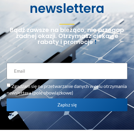
newslettera
Bądź zawsze na bieżąco, nie przegap
żadnej okazji. Otrzymasz ciekawe
rabaty i promocje
!
Zgadzam się na przetwarzanie danych w celu otrzymania
newslettera (pole obowiązkowe)
Zapisz się