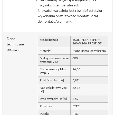
wysokich temperaturach
Niewątpliwą zaletą jest również estetyka
wykonania oraz łatwość montażu oraz
demontażu/wymiany.
Dane
Model panela
4SUN-FLEX-ETFE-M
160W 24V PRESTIGE
techniczne
zestawu
Materiał
Monokrystaliczny krzem
Maksymalne napięcie
600
systemu [V DC]
Napięcie mocy Max:
26,80
Vmp [V]
Prąd Max: Imp [A]
5,97
Napięcie jałowe Voc
32,16
[V]
Prąd zwarcia: Isc [A]
6,57
Powłoka
ETFE
Puszka
IP67