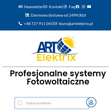
Newsletter
Kontakt
Faq
Darmowa dostawa od 2499,00zł
+48 727 911 045
biuro@artelektrix.pl
Profesjonalne systemy
Fotowoltaiczne