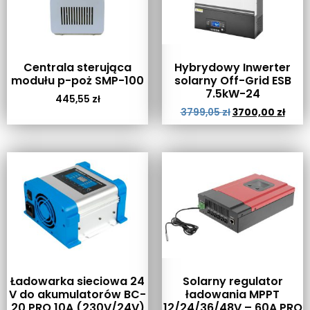
Centrala sterująca
Hybrydowy Inwerter
modułu p-poż SMP-100
solarny Off-Grid ESB
7.5kW-24
445,55
zł
3799,05
zł
3700,00
zł
Ładowarka sieciowa 24
Solarny regulator
V do akumulatorów BC-
ładowania MPPT
20 PRO 10A (230V/24V)
12/24/36/48V – 60A PRO