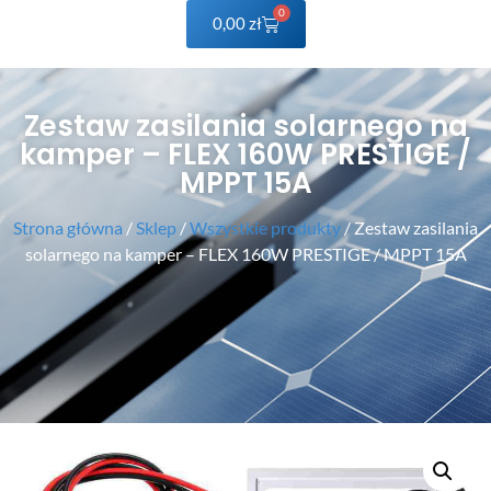
0
0,00
zł
Zestaw zasilania solarnego na
kamper – FLEX 160W PRESTIGE /
MPPT 15A
Strona główna
/
Sklep
/
Wszystkie produkty
/ Zestaw zasilania
solarnego na kamper – FLEX 160W PRESTIGE / MPPT 15A