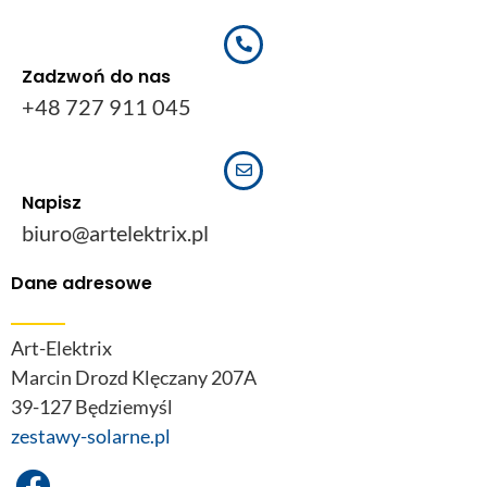
Zadzwoń do nas
+48 727 911 045
Napisz
biuro@artelektrix.pl
Dane adresowe
Art-Elektrix
Marcin Drozd Klęczany 207A
39-127 Będziemyśl
zestawy-solarne.pl