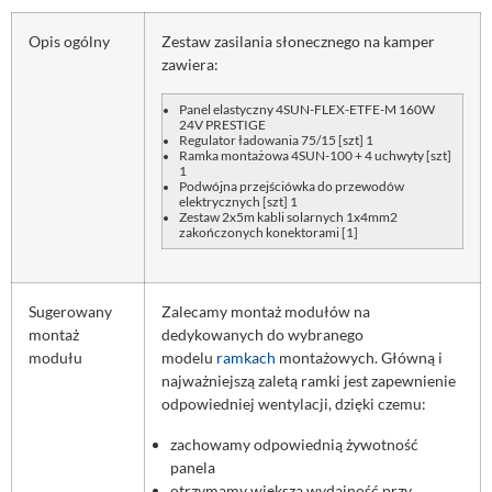
Opis ogólny
Zestaw zasilania słonecznego na kamper
zawiera:
Panel elastyczny 4SUN-FLEX-ETFE-M 160W
24V PRESTIGE
Regulator ładowania 75/15
[szt] 1
Ramka montażowa 4SUN-100 + 4 uchwyty [szt]
1
Podwójna przejściówka do przewodów
elektrycznych [szt] 1
Zestaw 2x5m kabli solarnych 1x4mm2
zakończonych konektorami [1]
Sugerowany
Zalecamy montaż modułów na
montaż
dedykowanych do wybranego
modułu
modelu
ramkach
montażowych. Główną i
najważniejszą zaletą ramki jest zapewnienie
odpowiedniej wentylacji, dzięki czemu:
zachowamy odpowiednią żywotność
panela
otrzymamy większą wydajność przy