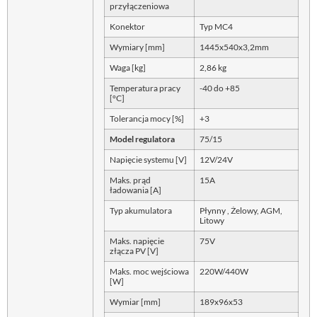
przyłączeniowa
Konektor
Typ MC4
Wymiary [mm]
1445x540x3,2mm
Waga [kg]
2,86 kg
Temperatura pracy
-40 do +85
[°C]
Tolerancja mocy [%]
+3
Model regulatora
75/15
Napięcie systemu [V]
12V/24V
Maks. prąd
15A
ładowania [A]
Typ akumulatora
Płynny , Żelowy, AGM,
Litowy
Maks. napięcie
75V
złącza PV [V]
Maks. moc wejściowa
220W/440W
[W]
Wymiar [mm]
189x96x53