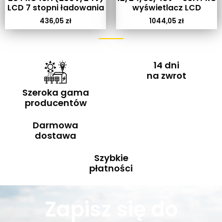
LCD 7 stopni ładowania
wyświetlacz LCD
436,05
zł
1044,05
zł
14 dni
na zwrot
Szeroka gama
producentów
Darmowa
dostawa
Szybkie
płatności
Zapisz się do