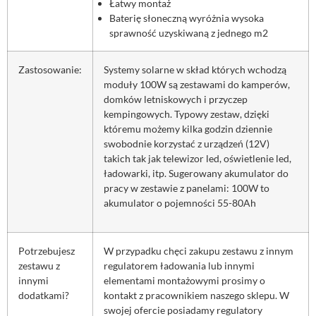
Łatwy montaż
Baterię słoneczną wyróżnia wysoka
sprawność uzyskiwaną z jednego m2
Zastosowanie:
Systemy solarne w skład których wchodzą
moduły 100W są zestawami do kamperów,
domków letniskowych i przyczep
kempingowych. Typowy zestaw, dzięki
któremu możemy kilka godzin dziennie
swobodnie korzystać z urządzeń (12V)
takich tak jak telewizor led, oświetlenie led,
ładowarki, itp. Sugerowany akumulator do
pracy w zestawie z panelami: 100W to
akumulator o pojemności 55-80Ah
Potrzebujesz
W przypadku chęci zakupu zestawu z innym
zestawu z
regulatorem ładowania lub innymi
innymi
elementami montażowymi prosimy o
dodatkami?
kontakt z pracownikiem naszego sklepu. W
swojej ofercie posiadamy regulatory