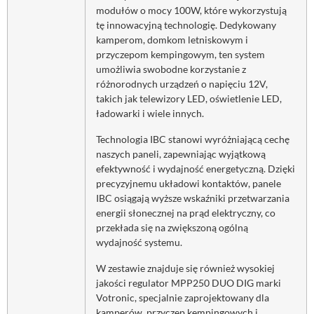
modułów o mocy 100W, które wykorzystują
tę innowacyjną technologię. Dedykowany
kamperom, domkom letniskowym i
przyczepom kempingowym, ten system
umożliwia swobodne korzystanie z
różnorodnych urządzeń o napięciu 12V,
takich jak telewizory LED, oświetlenie LED,
ładowarki i wiele innych.
Technologia IBC stanowi wyróżniającą cechę
naszych paneli, zapewniając wyjątkową
efektywność i wydajność energetyczną. Dzięki
precyzyjnemu układowi kontaktów, panele
IBC osiągają wyższe wskaźniki przetwarzania
energii słonecznej na prąd elektryczny, co
przekłada się na zwiększoną ogólną
wydajność systemu.
W zestawie znajduje się również wysokiej
jakości regulator MPP250 DUO DIG marki
Votronic, specjalnie zaprojektowany dla
kamperów, przyczep kempingowych i