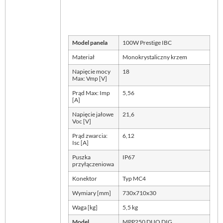
Model panela
100W Prestige IBC
Materiał
Monokrystaliczny krzem
Napięcie mocy
18
Max: Vmp [V]
Prąd Max: Imp
5,56
[A]
Napięcie jałowe
21,6
Voc [V]
Prąd zwarcia:
6,12
Isc [A]
Puszka
IP67
przyłączeniowa
Konektor
Typ MC4
Wymiary [mm]
730x710x30
Waga [kg]
5,5 kg
Model
MPP250 DUO DIG