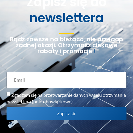
Zapisz się do
newslettera
Bądź zawsze na bieżąco, nie przegap
żadnej okazji. Otrzymasz ciekawe
rabaty i promocje
!
Zgadzam się na przetwarzanie danych w celu otrzymania
newslettera (pole obowiązkowe)
Zapisz się