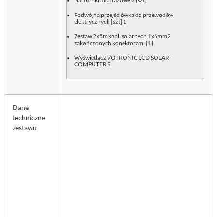
Narożniki montażowe 2 [szt]
Podwójna przejściówka do przewodów
elektrycznych [szt] 1
Zestaw 2x5m kabli solarnych 1x6mm2
zakończonych konektorami [1]
Wyświetlacz VOTRONIC LCD SOLAR-
COMPUTER S
Dane
techniczne
zestawu