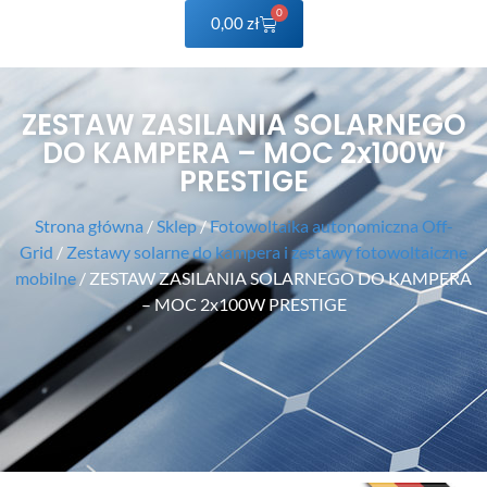
0
0,00
zł
ZESTAW ZASILANIA SOLARNEGO
DO KAMPERA – MOC 2x100W
PRESTIGE
Strona główna
/
Sklep
/
Fotowoltaika autonomiczna Off-
Grid
/
Zestawy solarne do kampera i zestawy fotowoltaiczne
mobilne
/ ZESTAW ZASILANIA SOLARNEGO DO KAMPERA
– MOC 2x100W PRESTIGE