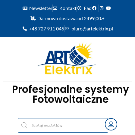
Newsletter
Kontakt
Faq
Darmowa dostawa od 2499,00zł
+48 727 911 045
biuro@artelektrix.pl
Profesjonalne systemy
Fotowoltaiczne