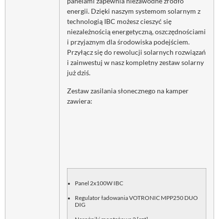
panelami zapewnia niezawodne źródło
energii. Dzięki naszym systemom solarnym z
technologią IBC możesz cieszyć się
niezależnością energetyczną, oszczędnościami
i przyjaznym dla środowiska podejściem.
Przyłącz się do rewolucji solarnych rozwiązań
i zainwestuj w nasz kompletny zestaw solarny
już dziś.
Zestaw zasilania słonecznego na kamper
zawiera:
Panel 2x100W IBC
Regulator ładowania VOTRONIC MPP250 DUO
DIG