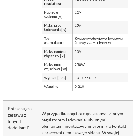
regulatora
Napięcie
12V
systemu [V]
Maks. prąd
15A
ładowania [A]
Typ
Kwasowy/ołowiowo-kwasowy,
akumulatora
żelowy, AGM, LiFePO4
Maks. napięcie
50V
złącza PV [V]
Maks. moc
250W
wejściowa [W]
Wymiar [mm]
131 x 77 x 40
Waga [kg]
0,210
Potrzebujesz
W przypadku chęci zakupu zestawu z innym
zestawu z
regulatorem ładowania lub innymi
innymi
elementami montażowymi prosimy o kontakt
dodatkami?
z pracownikiem naszego sklepu. W swojej